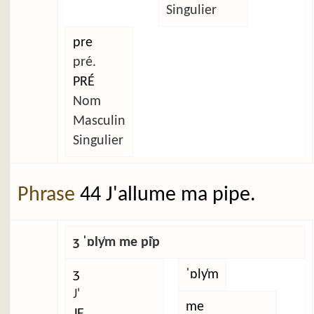
Singulier
pre
pré.
PRÉ
Nom
Masculin
Singulier
Phrase
44 J'allume ma pipe.
ʒ ˈɒly̜m me pi̜p
ʒ
ˈɒly̜m
J'
me
JE