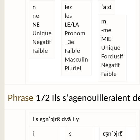
n
lez
ˈaːd
ne
les
m
NE
LE/LA
-me
Unique
Pronom
MIE
Négatif
_3e
Unique
Faible
Faible
Forclusif
Masculin
Négatif
Pluriel
Faible
Phrase
172 Ils s'agenouilleraient d
i s ɛʒnˈɔjrɛ̃ dvã lˈy
i
s
ɛʒnˈɔjrɛ̃