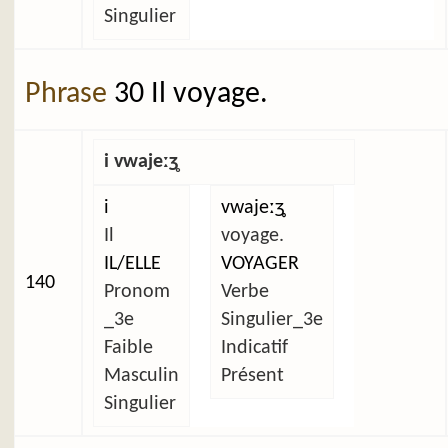
Singulier
Phrase
30 Il voyage.
i vwajeːʒ̥
i
vwajeːʒ̥
Il
voyage.
IL/ELLE
VOYAGER
140
Pronom
Verbe
_3e
Singulier_3e
Faible
Indicatif
Masculin
Présent
Singulier