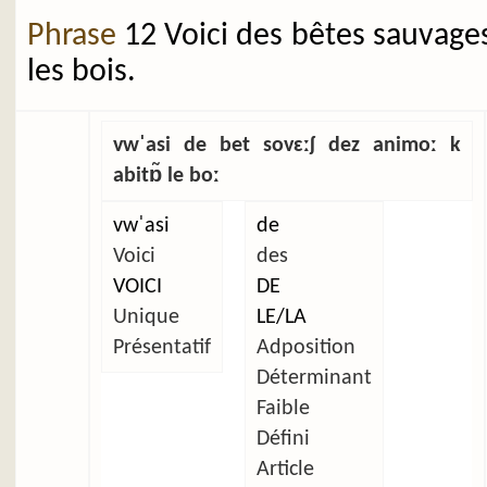
Phrase
12 Voici des bêtes sauvage
les bois.
vwˈasi de bet sovɛːʃ dez animoː k
abitɒ̃ le boː
vwˈasi
de
Voici
des
VOICI
DE
Unique
LE/LA
Présentatif
Adposition
Déterminant
Faible
Défini
Article