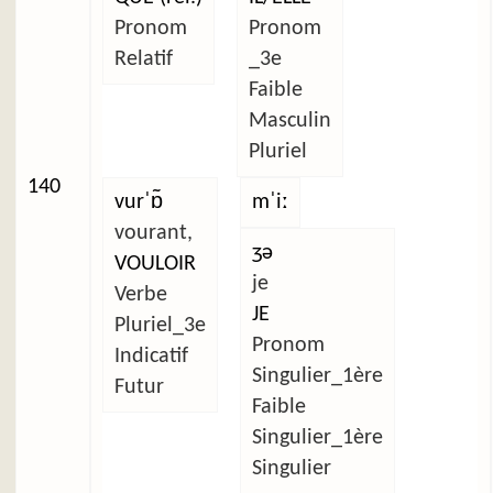
Pronom
Pronom
Relatif
_3e
Faible
Masculin
Pluriel
140
vurˈɒ̃
mˈiː
vourant,
ʒə
VOULOIR
je
Verbe
JE
Pluriel_3e
Pronom
Indicatif
Singulier_1ère
Futur
Faible
Singulier_1ère
Singulier