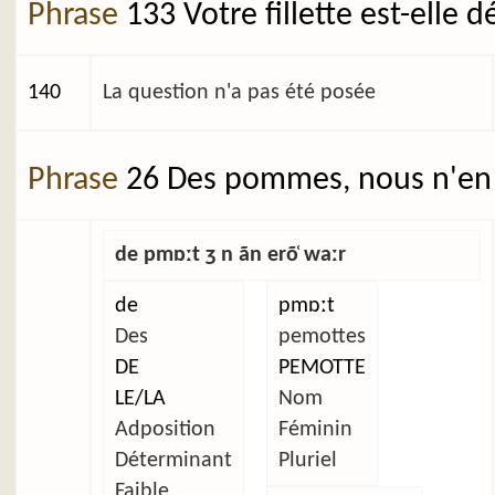
Phrase
133 Votre fillette est-elle 
140
La question n'a pas été posée
Phrase
26 Des pommes, nous n'en 
de pmɒːt ʒ n ãn erõ̜ waːr
de
pmɒːt
Des
pemottes
DE
PEMOTTE
LE/LA
Nom
Adposition
Féminin
Déterminant
Pluriel
Faible