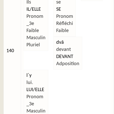
Ils
se
IL/ELLE
SE
Pronom
Pronom
_3e
Réfléchi
Faible
Faible
Masculin
dvã
Pluriel
devant
140
DEVANT
Adposition
lˈy
lui.
LUI/ELLE
Pronom
_3e
Masculin