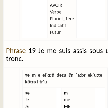
AVOIR
Verbe
Pluriel_1ère
Indicatif
Futur
Phrase
19 Je me suis assis sous 
tronc.
ʒə m e eʃˈɑːti dəzu ɛ̃n ˈaːbr ekˈụːte
kɔ̃trə l trˈu
ʒə
m
Je
me
JE
ME