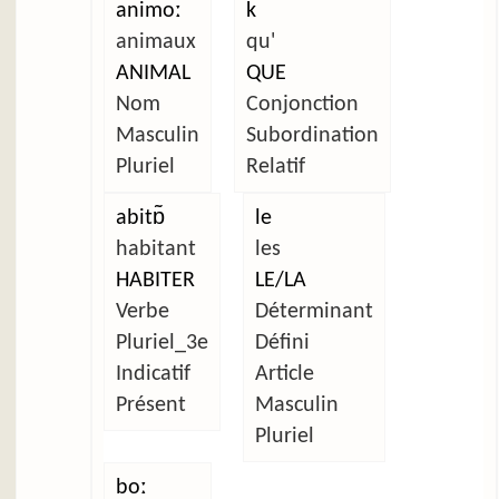
animoː
k
animaux
qu'
ANIMAL
QUE
Nom
Conjonction
Masculin
Subordination
Pluriel
Relatif
abitɒ̃
le
habitant
les
HABITER
LE/LA
Verbe
Déterminant
Pluriel_3e
Défini
Indicatif
Article
Présent
Masculin
Pluriel
boː