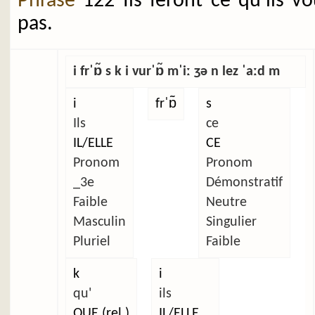
Phrase
122 Ils feront ce qu'ils v
pas.
i frˈɒ̃ s k i vurˈɒ̃ mˈiː ʒə n lez ˈaːd m
i
frˈɒ̃
s
Ils
ce
IL/ELLE
CE
Pronom
Pronom
_3e
Démonstratif
Faible
Neutre
Masculin
Singulier
Pluriel
Faible
k
i
qu'
ils
QUE (rel.)
IL/ELLE