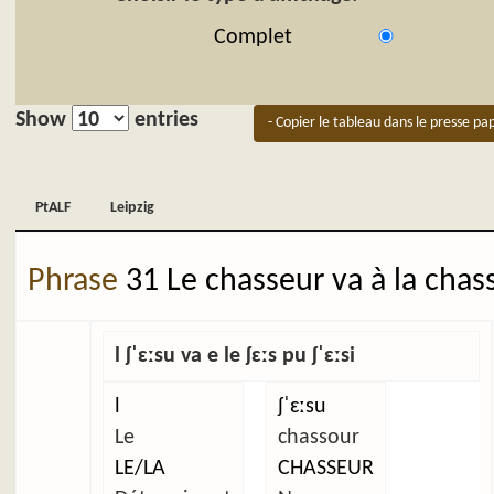
Complet
Show
entries
- Copier le tableau dans le presse pap
PtALF
Leipzig
PtALF
Leipzig
Phrase
31 Le chasseur va à la chas
l ʃˈɛːsu va e le ʃɛːs pu ʃˈɛːsi
l
ʃˈɛːsu
Le
chassour
LE/LA
CHASSEUR