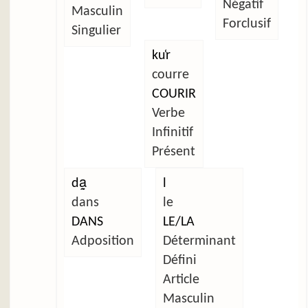
Négatif
Masculin
Forclusif
Singulier
ku̜r
courre
COURIR
Verbe
Infinitif
Présent
da̰
l
dans
le
DANS
LE/LA
Adposition
Déterminant
Défini
Article
Masculin