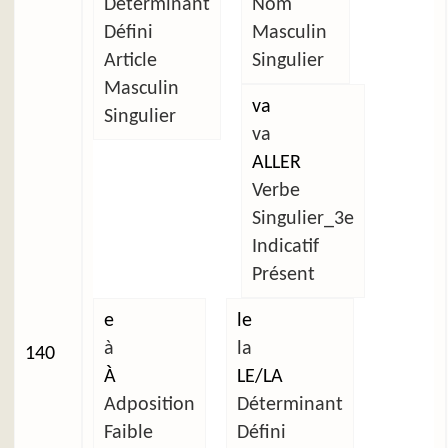
Déterminant
Nom
Défini
Masculin
Article
Singulier
Masculin
va
Singulier
va
ALLER
Verbe
Singulier_3e
Indicatif
Présent
e
le
à
la
140
À
LE/LA
Adposition
Déterminant
Faible
Défini