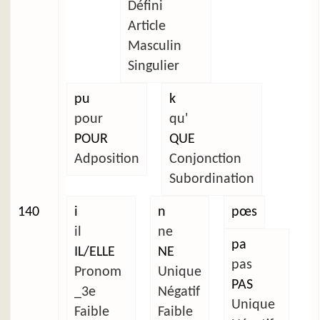
Défini
Article
Masculin
Singulier
pu
k
pour
qu'
POUR
QUE
Adposition
Conjonction
Subordination
140
i
n
pœs
il
ne
pa
IL/ELLE
NE
pas
Pronom
Unique
PAS
_3e
Négatif
Unique
Faible
Faible