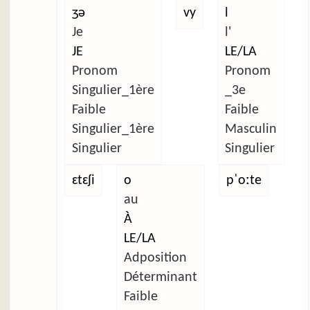
ʒə
vy
l
Je
l'
JE
LE/LA
Pronom
Pronom
Singulier_1ère
_3e
Faible
Faible
Singulier_1ère
Masculin
Singulier
Singulier
ɛtɛʃi
o
pˈoːte
au
À
LE/LA
Adposition
Déterminant
Faible