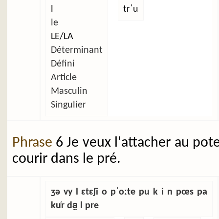
l
trˈu
le
LE/LA
Déterminant
Défini
Article
Masculin
Singulier
Phrase
6 Je veux l'attacher au pot
courir dans le pré.
ʒə vy l ɛtɛʃi o pˈoːte pu k i n pœs pa
ku̜r da̰ l pre