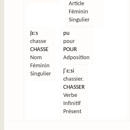
Article
Féminin
Singulier
ʃɛːs
pu
chasse
pour
CHASSE
POUR
Nom
Adposition
Féminin
ʃˈɛːsi
Singulier
chassier.
CHASSER
Verbe
Infinitif
Présent