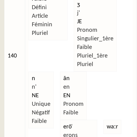
ʒ
Défini
j'
Article
JE
Féminin
Pronom
Pluriel
Singulier_1ère
Faible
140
Pluriel_1ère
Pluriel
n
ãn
n'
en
NE
EN
Unique
Pronom
Négatif
Faible
Faible
erõ̜
waːr
erons