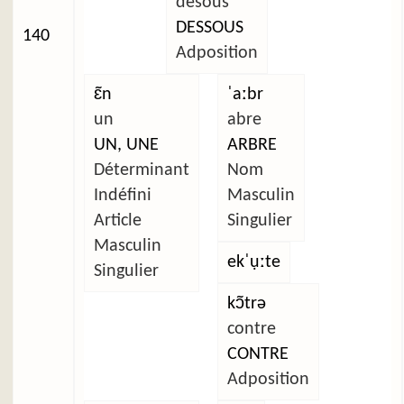
desous
DESSOUS
140
Adposition
ɛ̃n
ˈaːbr
un
abre
UN, UNE
ARBRE
Déterminant
Nom
Indéfini
Masculin
Article
Singulier
Masculin
ekˈụːte
Singulier
kɔ̃trə
contre
CONTRE
Adposition