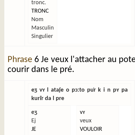
tronc.
TRONC
Nom
Masculin
Singulier
Phrase
6 Je veux l'attacher au pot
courir dans le pré.
eʒ vʏ l ataʃe o pɔːto pu̜r k i n pʏ pa
kuri̜r da l pre
eʒ
vʏ
Ej
veux
JE
VOULOIR