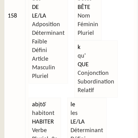
DE
BÊTE
158
LE/LA
Nom
Adposition
Féminin
Déterminant
Pluriel
Faible
k
Défini
qu'
Article
QUE
Masculin
Conjonction
Pluriel
Subordination
Relatif
abịtõ̜
le
habitont
les
HABITER
LE/LA
Verbe
Déterminant