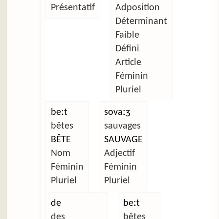
Présentatif
Adposition
Déterminant
Faible
Défini
Article
Féminin
Pluriel
beːt
sovaːʒ
bêtes
sauvages
BÊTE
SAUVAGE
Nom
Adjectif
Féminin
Féminin
Pluriel
Pluriel
de
beːt
des
bêtes