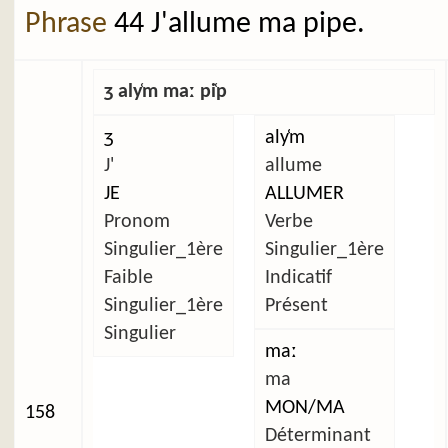
Phrase
44 J'allume ma pipe.
ʒ aly̜m maː pi̜p
ʒ
aly̜m
J'
allume
JE
ALLUMER
Pronom
Verbe
Singulier_1ère
Singulier_1ère
Faible
Indicatif
Singulier_1ère
Présent
Singulier
maː
ma
MON/MA
158
Déterminant