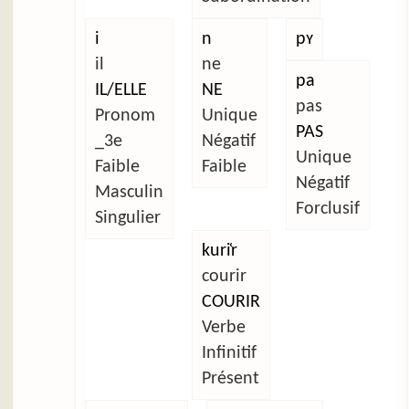
i
n
pʏ
il
ne
pa
IL/ELLE
NE
pas
Pronom
Unique
PAS
_3e
Négatif
Unique
Faible
Faible
Négatif
Masculin
Forclusif
Singulier
kuri̜r
courir
COURIR
Verbe
Infinitif
Présent