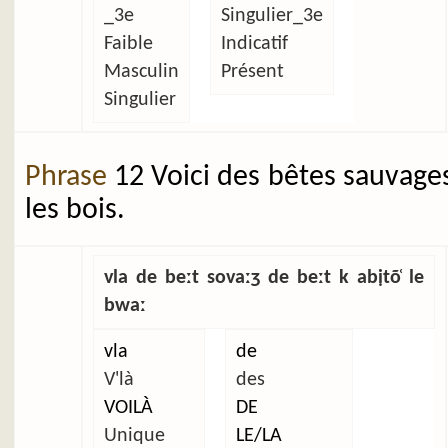
_3e
Singulier_3e
Faible
Indicatif
Masculin
Présent
Singulier
Phrase
12 Voici des bêtes sauvage
les bois.
vla de beːt sovaːʒ de beːt k abịtõ̜ le
bwaː
vla
de
V'là
des
VOILÀ
DE
Unique
LE/LA