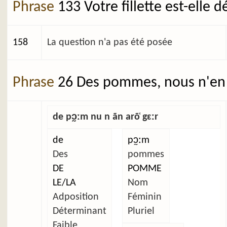
Phrase
133 Votre fillette est-elle 
158
La question n'a pas été posée
Phrase
26 Des pommes, nous n'en 
de pɔ̰ːm nu n ãn arõ̜ gɛːr
de
pɔ̰ːm
Des
pommes
DE
POMME
LE/LA
Nom
Adposition
Féminin
Déterminant
Pluriel
Faible