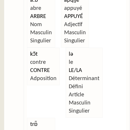
aːb
apɥịje
abre
appuyé
ARBRE
APPUYÉ
Nom
Adjectif
Masculin
Masculin
Singulier
Singulier
kɔ̃t
lə
contre
le
CONTRE
LE/LA
Adposition
Déterminant
Défini
Article
Masculin
Singulier
trɒ̃