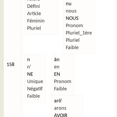
nu
Défini
nous
Article
NOUS
Féminin
Pronom
Pluriel
Pluriel_1ère
Pluriel
Faible
n
ãn
158
n'
en
NE
EN
Unique
Pronom
Négatif
Faible
Faible
arõ̜
arons
AVOIR