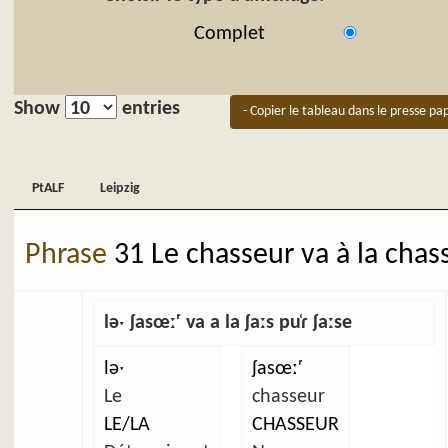
Complet
Show
entries
- Copier le tableau dans le presse pap
PtALF
Leipzig
PtALF
Leipzig
Phrase
31 Le chasseur va à la chas
ləˑ ʃasœːʳ va a la ʃaːs pu̜ɾ ʃaːse
ləˑ
ʃasœːʳ
Le
chasseur
LE/LA
CHASSEUR