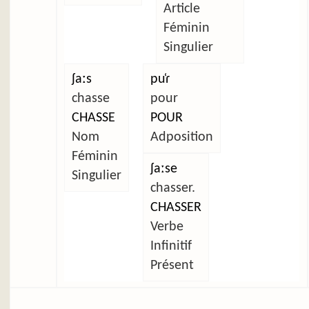
Article
Féminin
Singulier
ʃaːs
pu̜ɾ
chasse
pour
CHASSE
POUR
Nom
Adposition
Féminin
ʃaːse
Singulier
chasser.
CHASSER
Verbe
Infinitif
Présent