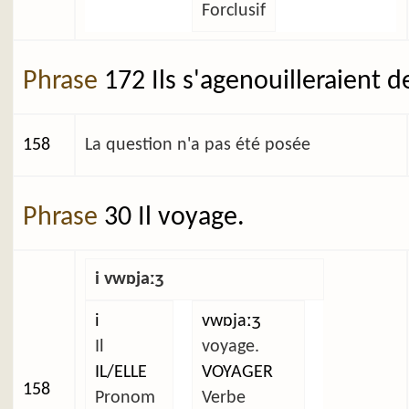
Forclusif
Phrase
172 Ils s'agenouilleraient d
158
La question n'a pas été posée
Phrase
30 Il voyage.
i vwɒjaːʒ
i
vwɒjaːʒ
Il
voyage.
IL/ELLE
VOYAGER
158
Pronom
Verbe