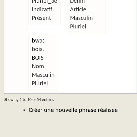
Pluriel_3e
Défini
Indicatif
Article
Présent
Masculin
Pluriel
bwaː
bois.
BOIS
Nom
Masculin
Pluriel
Showing 1 to 10 of 54 entries
Créer une nouvelle phrase réalisée