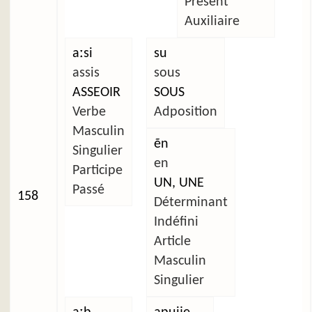
Présent
Auxiliaire
aːsi
su
assis
sous
ASSEOIR
SOUS
Verbe
Adposition
Masculin
ẽn
Singulier
en
Participe
UN, UNE
Passé
158
Déterminant
Indéfini
Article
Masculin
Singulier