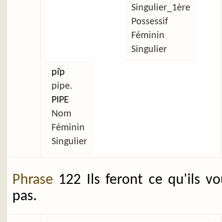
Singulier_1ère
Possessif
Féminin
Singulier
pi̜p
pipe.
PIPE
Nom
Féminin
Singulier
Phrase
122 Ils feront ce qu'ils v
pas.