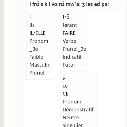
i frɒ̃ s k i voːrɒ̃ mwˈaː ʒ lez ed paː
i
frɒ̃
Ils
ferant
IL/ELLE
FAIRE
Pronom
Verbe
_3e
Pluriel_3e
Faible
Indicatif
Masculin
Futur
Pluriel
s
ce
CE
Pronom
Démonstratif
Neutre
Singulier