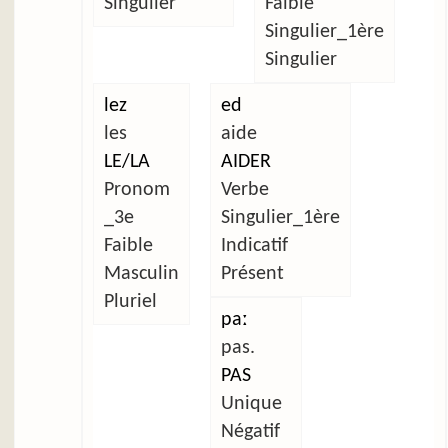
Singulier
Faible
Singulier_1ère
Singulier
lez
ed
les
aide
LE/LA
AIDER
Pronom
Verbe
_3e
Singulier_1ère
Faible
Indicatif
Masculin
Présent
Pluriel
paː
pas.
PAS
Unique
Négatif