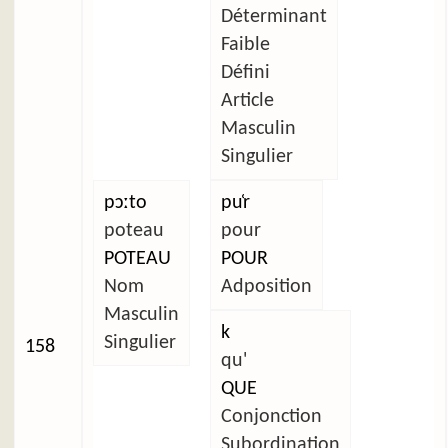
Déterminant
Faible
Défini
Article
Masculin
Singulier
pɔːto
pu̜r
poteau
pour
POTEAU
POUR
Nom
Adposition
Masculin
k
Singulier
158
qu'
QUE
Conjonction
Subordination