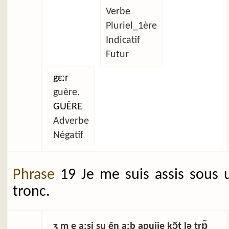
Verbe
Pluriel_1ère
Indicatif
Futur
gɛːr
guère.
GUÈRE
Adverbe
Négatif
Phrase
19 Je me suis assis sous 
tronc.
ʒ m e aːsi su ẽn aːb apɥịje kɔ̃t lə trɒ̃