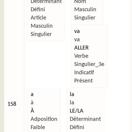
Déterminant
Nom
Défini
Masculin
Article
Singulier
Masculin
va
Singulier
va
ALLER
Verbe
Singulier_3e
Indicatif
Présent
a
la
à
la
158
À
LE/LA
Adposition
Déterminant
Faible
Défini