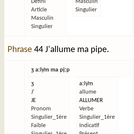
Défini
Masculin
Article
Singulier
Masculin
Singulier
Phrase
44 J'allume ma pipe.
ʒ aːly̜m ma pịːp
ʒ
aːly̜m
J'
allume
JE
ALLUMER
Pronom
Verbe
Singulier_1ère
Singulier_1ère
Faible
Indicatif
Singulier_1ère
Présent