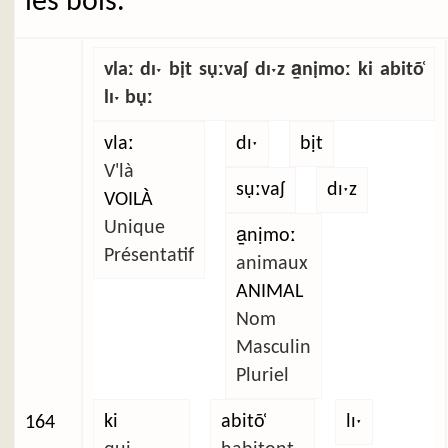
les bois.
vlaː dɪˑ bịt sụːvaʃ dɪˑz a̱nịmoː ki abitõ̜
lɪˑ bụː
vlaː
dɪˑ
bịt
V'là
sụːvaʃ
dɪˑz
VOILÀ
Unique
a̱nịmoː
Présentatif
animaux
ANIMAL
Nom
Masculin
Pluriel
ki
abitõ̜
lɪˑ
164