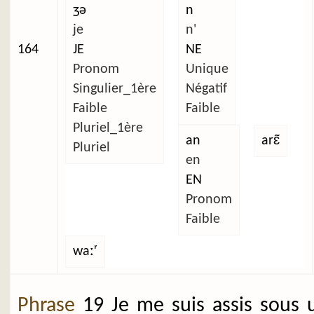
ʒə
n
je
n'
164
JE
NE
Pronom
Unique
Singulier_1ère
Négatif
Faible
Faible
Pluriel_1ère
an
arɛ̃
Pluriel
en
EN
Pronom
Faible
waːʳ
Phrase
19 Je me suis assis sous 