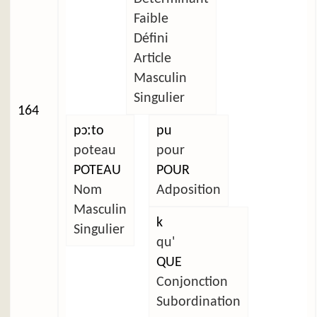
Faible
Défini
Article
Masculin
Singulier
164
pɔːto
pu
poteau
pour
POTEAU
POUR
Nom
Adposition
Masculin
k
Singulier
qu'
QUE
Conjonction
Subordination