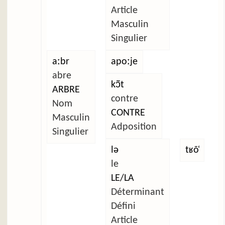
Article
Masculin
Singulier
aːbr
apoːje
abre
kɔ̃t
ARBRE
contre
Nom
CONTRE
Masculin
Adposition
Singulier
lə
tʁõ̜
le
LE/LA
Déterminant
Défini
Article