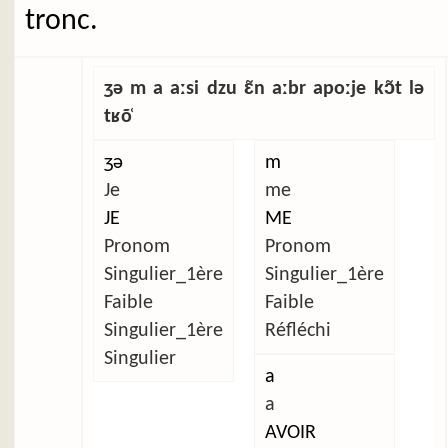
tronc.
ʒə m a aːsi dzu ɛ̃n aːbr apoːje kɔ̃t lə
tʁõ̜
ʒə
m
Je
me
JE
ME
Pronom
Pronom
Singulier_1ère
Singulier_1ère
Faible
Faible
Singulier_1ère
Réfléchi
Singulier
a
a
AVOIR