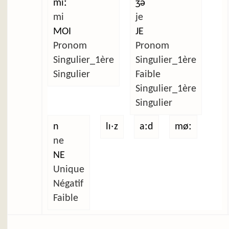
miː
ʒə
mi
je
MOI
JE
Pronom
Pronom
Singulier_1ère
Singulier_1ère
Singulier
Faible
Singulier_1ère
Singulier
n
lɪˑz
aːd
møː
ne
NE
Unique
Négatif
Faible