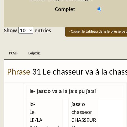
Complet
Show
entries
- Copier le tableau dans le presse pap
PtALF
Leipzig
PtALF
Leipzig
Phrase
31 Le chasseur va à la chas
ləˑ ʃasɛːo va a la ʃaːs pu ʃaːsi
ləˑ
ʃasɛːo
Le
chasseor
LE/LA
CHASSEUR