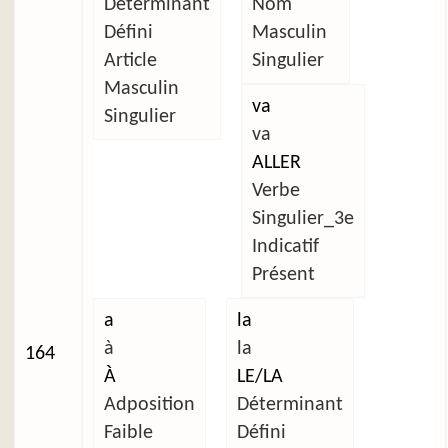
Déterminant
Nom
Défini
Masculin
Article
Singulier
Masculin
va
Singulier
va
ALLER
Verbe
Singulier_3e
Indicatif
Présent
a
la
à
la
164
À
LE/LA
Adposition
Déterminant
Faible
Défini