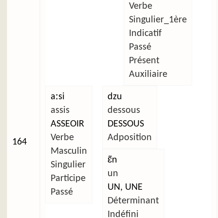
Verbe
Singulier_1ère
Indicatif
Passé
Présent
Auxiliaire
aːsi
dzu
assis
dessous
ASSEOIR
DESSOUS
Verbe
Adposition
164
Masculin
ɛ̃n
Singulier
un
Participe
UN, UNE
Passé
Déterminant
Indéfini