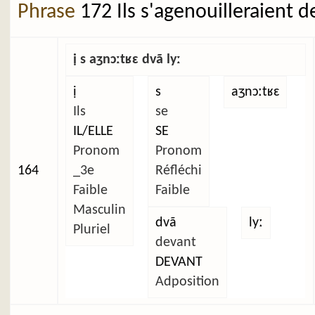
Phrase
172 Ils s'agenouilleraient d
ị s aʒnɔːtʁɛ dvã lyː
ị
s
aʒnɔːtʁɛ
Ils
se
IL/ELLE
SE
Pronom
Pronom
164
_3e
Réfléchi
Faible
Faible
Masculin
dvã
lyː
Pluriel
devant
DEVANT
Adposition