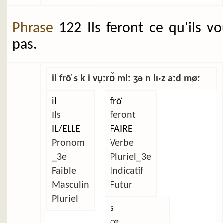
Phrase
122 Ils feront ce qu'ils v
pas.
il frõ̜ s k i vụːrɒ̃ miː ʒə n lɪˑz aːd møː
il
frõ̜
Ils
feront
IL/ELLE
FAIRE
Pronom
Verbe
_3e
Pluriel_3e
Faible
Indicatif
Masculin
Futur
Pluriel
s
ce