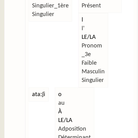
Singulier_1ère
Présent
Singulier
l
l'
LE/LA
Pronom
_3e
Faible
Masculin
Singulier
ataːʃi
o
au
À
LE/LA
Adposition
Déterminant