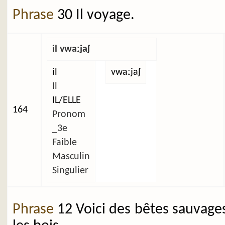
Phrase
30 Il voyage.
il vwaːjaʃ
il
vwaːjaʃ
Il
IL/ELLE
164
Pronom
_3e
Faible
Masculin
Singulier
Phrase
12 Voici des bêtes sauvage