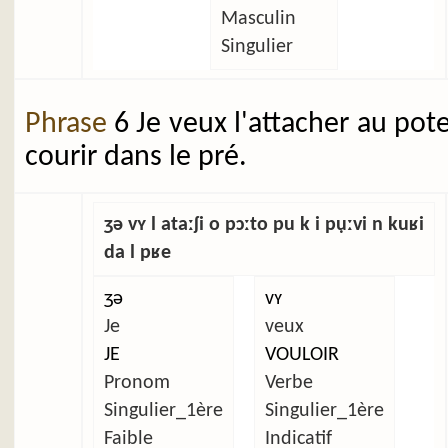
Masculin
Singulier
Phrase
6 Je veux l'attacher au pot
courir dans le pré.
ʒə vʏ l ataːʃi o pɔːto pu k i pụːvi n kuʁi
da l pʁe
ʒə
vʏ
Je
veux
JE
VOULOIR
Pronom
Verbe
Singulier_1ère
Singulier_1ère
Faible
Indicatif