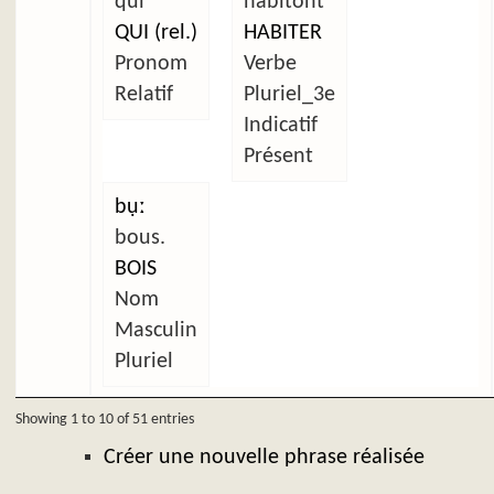
qui
habitont
QUI (rel.)
HABITER
Pronom
Verbe
Relatif
Pluriel_3e
Indicatif
Présent
bụː
bous.
BOIS
Nom
Masculin
Pluriel
Showing 1 to 10 of 51 entries
Créer une nouvelle phrase réalisée