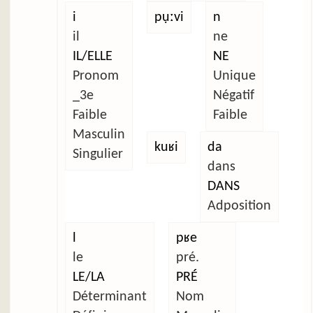
i
pụːvi
n
il
ne
IL/ELLE
NE
Pronom
Unique
_3e
Négatif
Faible
Faible
Masculin
kuʁi
da
Singulier
dans
DANS
Adposition
l
pʁe
le
pré.
LE/LA
PRÉ
Déterminant
Nom