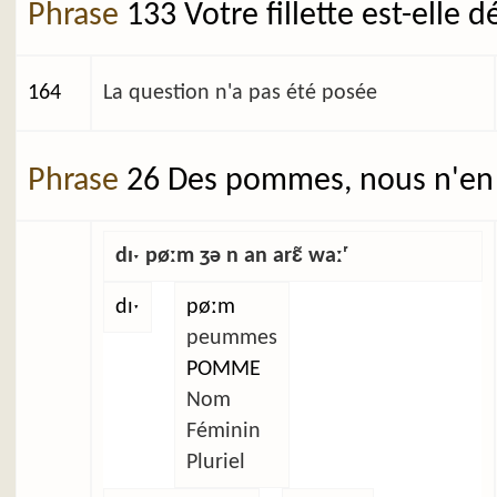
Phrase
133 Votre fillette est-elle 
164
La question n'a pas été posée
Phrase
26 Des pommes, nous n'en 
dɪˑ pøːm ʒə n an arɛ̃ waːʳ
dɪˑ
pøːm
peummes
POMME
Nom
Féminin
Pluriel