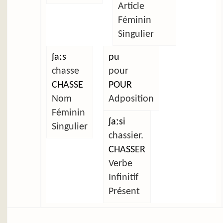
Article
Féminin
Singulier
ʃaːs
pu
chasse
pour
CHASSE
POUR
Nom
Adposition
Féminin
ʃaːsi
Singulier
chassier.
CHASSER
Verbe
Infinitif
Présent