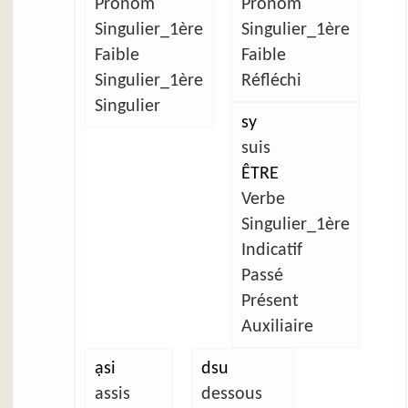
Pronom
Pronom
Singulier_1ère
Singulier_1ère
Faible
Faible
Singulier_1ère
Réfléchi
Singulier
sy
suis
ÊTRE
Verbe
Singulier_1ère
Indicatif
Passé
Présent
Auxiliaire
ạsi
dsu
assis
dessous