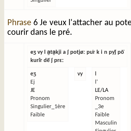
Singulier
Phrase
6 Je veux l'attacher au pot
courir dans le pré.
eʒ vy l a̱ta̱kji a ʃ potjøː pu̜r k i n py̜ʃ põ̜
kuri̜r dẽ̜ ʃ prɛː
eʒ
vy
l
Ej
l'
JE
LE/LA
Pronom
Pronom
Singulier_1ère
_3e
Faible
Faible
Masculin