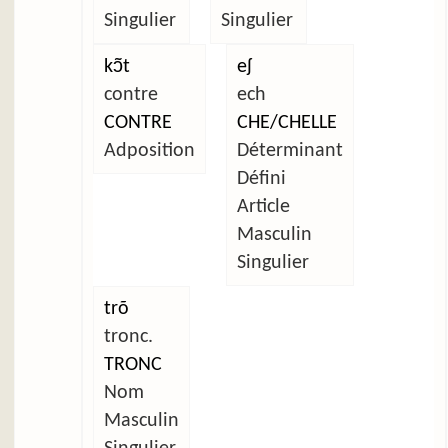
Singulier
Singulier
kɔ̃t
eʃ
contre
ech
CONTRE
CHE/CHELLE
Adposition
Déterminant
Défini
Article
Masculin
Singulier
trõ
tronc.
TRONC
Nom
Masculin