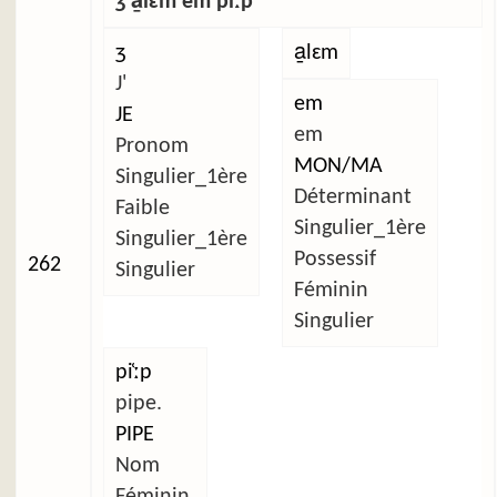
ʒ a̱lɛm em pi̜ːp
ʒ
a̱lɛm
J'
em
JE
em
Pronom
MON/MA
Singulier_1ère
Déterminant
Faible
Singulier_1ère
Singulier_1ère
Possessif
262
Singulier
Féminin
Singulier
pi̜ːp
pipe.
PIPE
Nom
Féminin