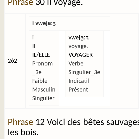
Phrase
30 Il voyage.
i vweja̱ːʒ
i
vweja̱ːʒ
Il
voyage.
IL/ELLE
VOYAGER
262
Pronom
Verbe
_3e
Singulier_3e
Faible
Indicatif
Masculin
Présent
Singulier
Phrase
12 Voici des bêtes sauvage
les bois.