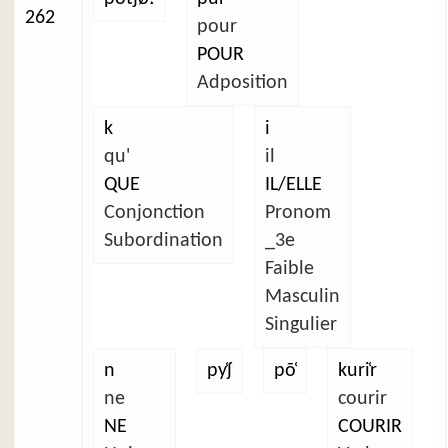
262
pour
POUR
Adposition
k
i
qu'
il
QUE
IL/ELLE
Conjonction
Pronom
Subordination
_3e
Faible
Masculin
Singulier
n
py̜ʃ
põ̜
kuri̜r
ne
courir
NE
COURIR