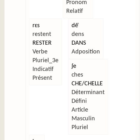
Pronom
Relatif
rɛs
dẽ̜
restent
dens
RESTER
DANS
Verbe
Adposition
Pluriel_3e
ʃe
Indicatif
ches
Présent
CHE/CHELLE
Déterminant
Défini
Article
Masculin
Pluriel