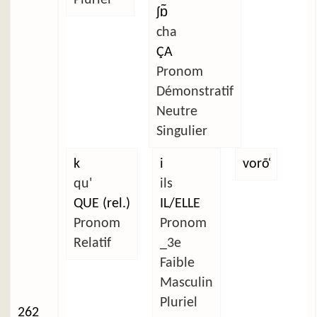
ʃɒ̃
cha
ÇA
Pronom
Démonstratif
Neutre
Singulier
k
i
vorõ̜
qu'
ils
QUE (rel.)
IL/ELLE
Pronom
Pronom
Relatif
_3e
Faible
Masculin
Pluriel
262