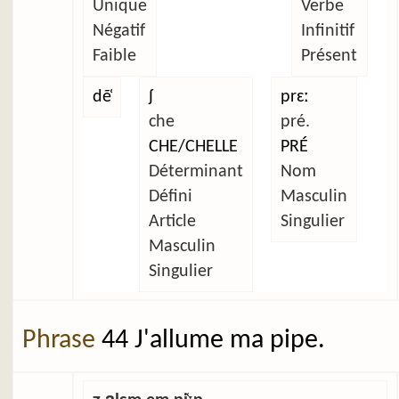
Unique
Verbe
Négatif
Infinitif
Faible
Présent
dẽ̜
ʃ
prɛː
che
pré.
CHE/CHELLE
PRÉ
Déterminant
Nom
Défini
Masculin
Article
Singulier
Masculin
Singulier
Phrase
44 J'allume ma pipe.