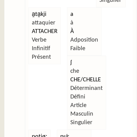
Singulier
a̱ta̱kji
a
attaquier
à
ATTACHER
À
Verbe
Adposition
Infinitif
Faible
Présent
ʃ
che
CHE/CHELLE
Déterminant
Défini
Article
Masculin
Singulier
potjøː
pu̜r