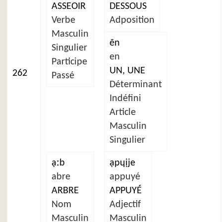
ASSEOIR
DESSOUS
Verbe
Adposition
Masculin
ẽn
Singulier
en
Participe
UN, UNE
262
Passé
Déterminant
Indéfini
Article
Masculin
Singulier
ạːb
ạpɥịje
abre
appuyé
ARBRE
APPUYÉ
Nom
Adjectif
Masculin
Masculin