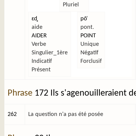
Pluriel
ɛd̥
põ̜
aide
pont.
AIDER
POINT
Verbe
Unique
Singulier_1ère
Négatif
Indicatif
Forclusif
Présent
Phrase
172 Ils s'agenouilleraient d
262
La question n'a pas été posée