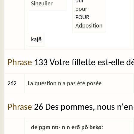
pu̜ɾ
Singulier
pour
POUR
Adposition
kạʃə̃
Phrase
133 Votre fillette est-elle 
262
La question n'a pas été posée
Phrase
26 Des pommes, nous n'en 
de pɔ̰m nʊˑ n n erõ̜ põ̜ bɛkøː