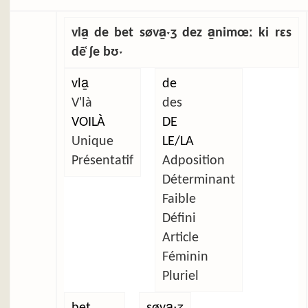
vla̱ de bet søva̱ˑʒ dez a̱nimœː ki rɛs
dẽ̜ ʃe bʊˑ
vla̱
de
V'là
des
VOILÀ
DE
Unique
LE/LA
Présentatif
Adposition
Déterminant
Faible
Défini
Article
Féminin
Pluriel
bet
søva̱ˑʒ