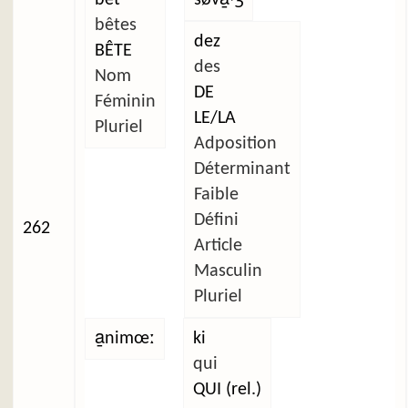
bêtes
dez
BÊTE
des
Nom
DE
Féminin
LE/LA
Pluriel
Adposition
Déterminant
Faible
Défini
262
Article
Masculin
Pluriel
a̱nimœː
ki
qui
QUI (rel.)