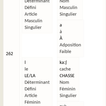
Déterminant
Nom
Défini
Masculin
Article
Singulier
Masculin
a
Singulier
à
À
Adposition
Faible
262
l
kaːʃ
le
cache
LE/LA
CHASSE
Déterminant
Nom
Défini
Féminin
Article
Singulier
Féminin