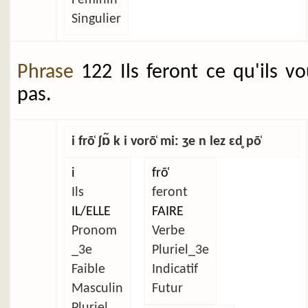
Singulier
Phrase
122 Ils feront ce qu'ils v
pas.
i frõ̜ ʃɒ̃ k i vorõ̜ miː ʒe n lez ɛd̥ põ̜
i
frõ̜
Ils
feront
IL/ELLE
FAIRE
Pronom
Verbe
_3e
Pluriel_3e
Faible
Indicatif
Masculin
Futur
Pluriel