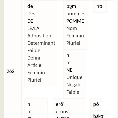
de
pɔ̰m
nʊˑ
Des
pommes
DE
POMME
LE/LA
Nom
Adposition
Féminin
Déterminant
Pluriel
Faible
n
Défini
n'
Article
NE
262
Féminin
Unique
Pluriel
Négatif
Faible
n
erõ̜
põ̜
n'
erons
bɛkøː