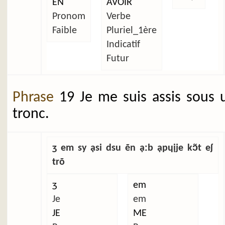
EN
AVOIR
Pronom
Verbe
Faible
Pluriel_1ère
Indicatif
Futur
Phrase
19 Je me suis assis sous 
tronc.
ʒ em sy ạsi dsu ẽn ạːb ạpɥịje kɔ̃t eʃ
trõ
ʒ
em
Je
em
JE
ME