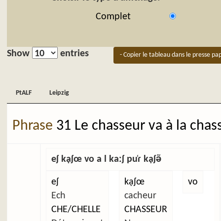
Complet
Show
entries
- Copier le tableau dans le presse pap
PtALF
Leipzig
PtALF
Leipzig
Phrase
31 Le chasseur va à la chas
eʃ kạʃœ vo a l kaːʃ pu̜ɾ kạʃə̃
eʃ
kạʃœ
vo
Ech
cacheur
CHE/CHELLE
CHASSEUR