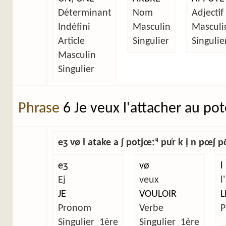
Déterminant
Nom
Adjectif
Indéfini
Masculin
Masculi
Article
Singulier
Singulie
Masculin
Singulier
Phrase
6 Je veux l'attacher au pot
eʒ vø l atake a ʃ potjœːᶣ pu̜r k ị n pœʃ põ̜ k
eʒ
vø
l
Ej
veux
l'
JE
VOULOIR
L
Pronom
Verbe
P
Singulier_1ère
Singulier_1ère
_