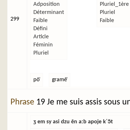
Adposition
Pluriel_1ère
Déterminant
Pluriel
299
Faible
Faible
Défini
Article
Féminin
Pluriel
põ̜
gramẽ̜
Phrase
19 Je me suis assis sous u
ʒ em sy asi dzu ẽn aːb apoje kˈɔ̃t