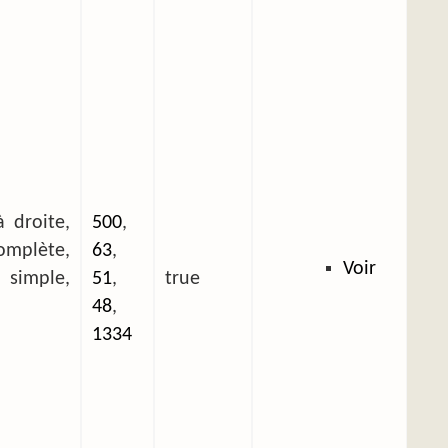
 droite,
500
,
plète,
63
,
Voir
mple,
51
,
true
48
,
1334