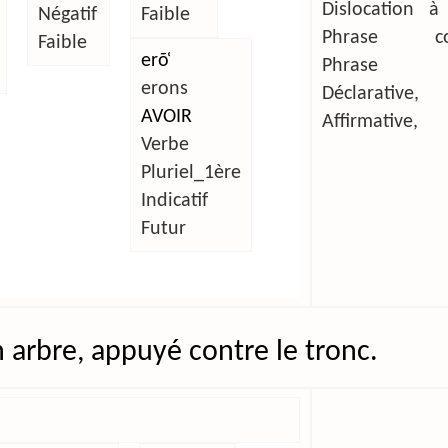
Dislocation à
Négatif
Faible
Phrase com
Faible
erõ̜
Phrase si
erons
Déclarative,
AVOIR
Affirmative,
Verbe
Pluriel_1ère
Indicatif
Futur
n arbre, appuyé contre le tronc.