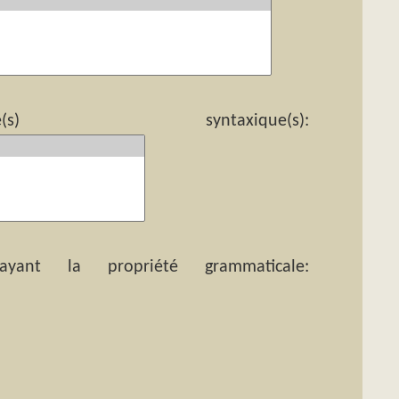
yntaxique(s):
ant la propriété grammaticale: