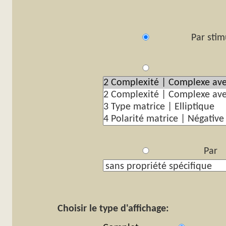
Par stim
Pa
Par p
Choisir le type d'affichage: