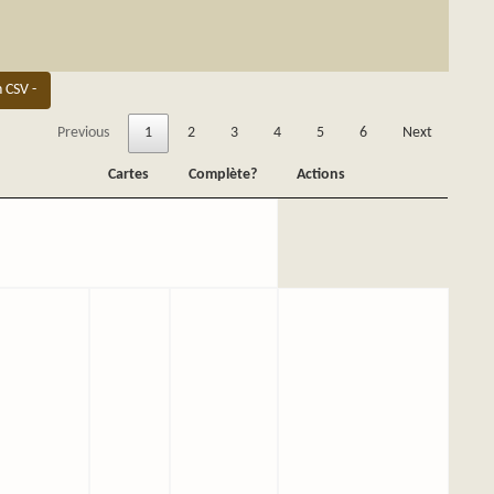
n CSV -
Previous
1
2
3
4
5
6
Next
Cartes
Complète?
Actions
Cartes
Complète?
Actions