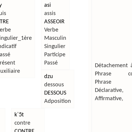
y
asi
uis
assis
TRE
ASSEOIR
erbe
Verbe
ingulier_1ère
Masculin
ndicatif
Singulier
assé
Participe
résent
Passé
Détachement à
uxiliaire
Phrase com
dzu
Phrase si
dessous
Déclarative,
DESSOUS
Affirmative,
Adposition
kˈɔ̃t
contre
CONTRE