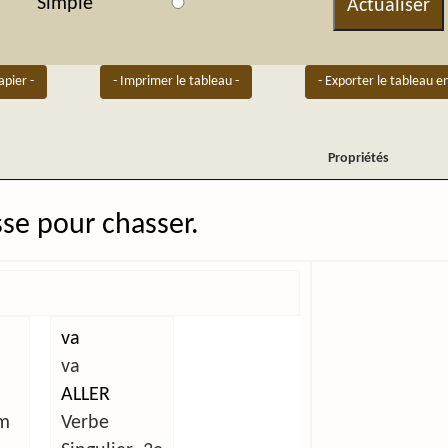
Simple
Actualiser
apier -
- Imprimer le tableau -
- Exporter le tableau e
Propriétés
Propriétés
sse pour chasser.
va
va
E
ALLER
m
Verbe