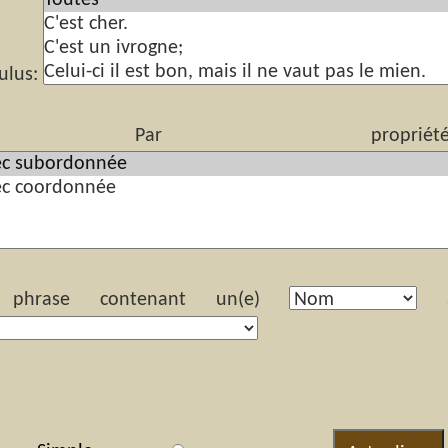
ulus:
r propriété(s) s
hrase contenant un(e)
ay