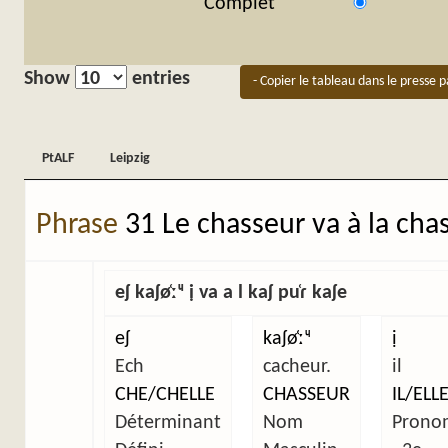
Complet
Show
entries
- Copier le tableau dans le presse p
PtALF
Leipzig
PtALF
Leipzig
Phrase
31 Le chasseur va à la cha
eʃ kaʃø̜ːᶣ ị va a l kaʃ pu̜ɾ kaʃe
eʃ
kaʃø̜ːᶣ
ị
Ech
cacheur.
il
CHE/CHELLE
CHASSEUR
IL/ELL
Déterminant
Nom
Prono