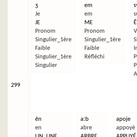
ʒ
em
s
Je
em
s
JE
ME
Ê
Pronom
Pronom
V
Singulier_1ère
Singulier_1ère
S
Faible
Faible
I
Singulier_1ère
Réfléchi
P
Singulier
P
A
299
ẽn
aːb
apoje
en
abre
appoyé
UN, UNE
ARBRE
APPUYÉ