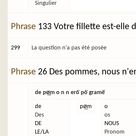
Singulier
Phrase
133 Votre fillette est-elle
299
La question n'a pas été posée
Phrase
26 Des pommes, nous n'en
de pø̜̰m o n n erõ̜ põ̜ gramẽ̜
de
pø̜̰m
o
Des
os
DE
NOUS
LE/LA
Pronom