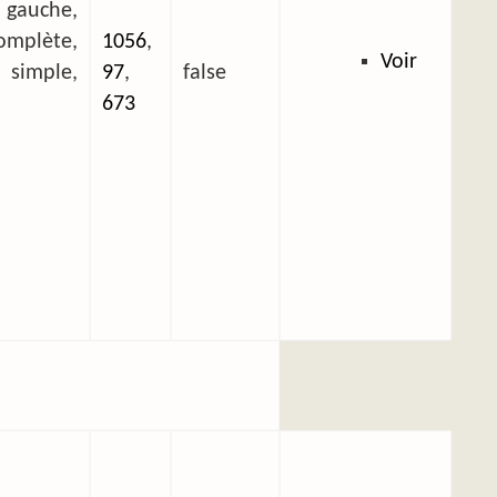
 gauche,
plète,
1056
,
Voir
mple,
97
,
false
673