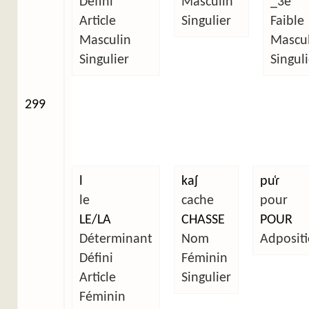
Défini
Masculin
_3e
Article
Singulier
Faible
Masculin
Mascul
Singulier
Singuli
299
l
kaʃ
pu̜ɾ
le
cache
pour
LE/LA
CHASSE
POUR
Déterminant
Nom
Adposit
Défini
Féminin
Article
Singulier
Féminin