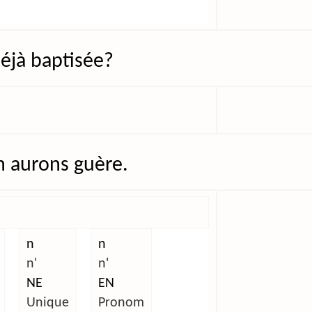
 déjà baptisée?
 aurons guère.
n
n
n'
n'
NE
EN
Unique
Pronom