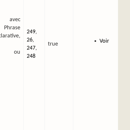
 avec
 Phrase
249
,
arative,
26
,
Voir
true
247
,
ée ou
248