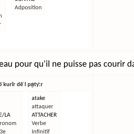
Adposition
n
r
eau pour qu'il ne puisse pas courir d
uri̜r dẽ̜ l pa̱ty̜ːr
atake
attaquer
E/LA
ATTACHER
ronom
Verbe
3e
Infinitif