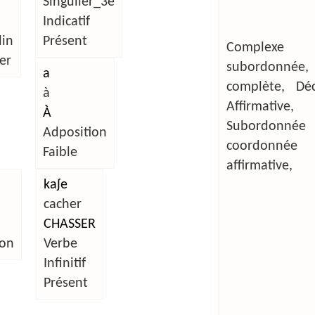
Singulier_3e
Indicatif
in
Présent
Complexe
er
subordonnée,
a
complète, Décl
à
Affirmative,
À
Subordonn
Adposition
coordonnée
Faible
affirmative,
kaʃe
cacher
CHASSER
ion
Verbe
Infinitif
Présent