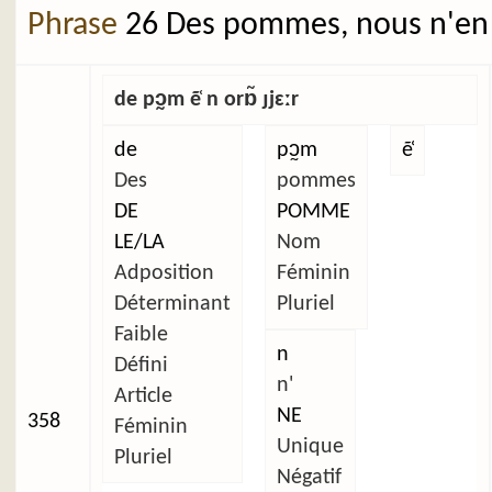
Phrase
26 Des pommes, nous n'en 
de pɔ̰m ẽ̜ n orɒ̃ ɟjɛːr
de
pɔ̰m
ẽ̜
Des
pommes
DE
POMME
LE/LA
Nom
Adposition
Féminin
Déterminant
Pluriel
Faible
n
Défini
n'
Article
NE
358
Féminin
Unique
Pluriel
Négatif