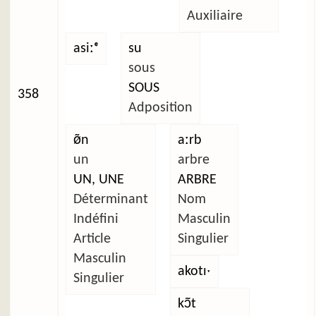
Auxiliaire
asiːᵉ
su
sous
SOUS
358
Adposition
ø̃n
aːrb
un
arbre
UN, UNE
ARBRE
Déterminant
Nom
Indéfini
Masculin
Article
Singulier
Masculin
akotɪˑ
Singulier
kɔ̃t