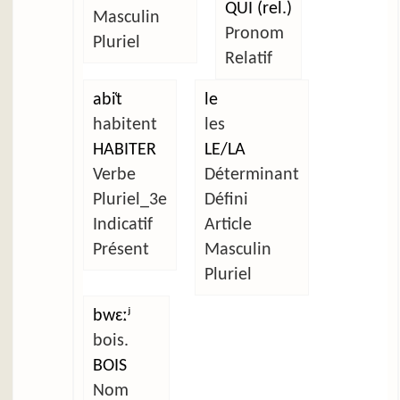
QUI (rel.)
Masculin
Pronom
Pluriel
Relatif
abi̜t
le
habitent
les
HABITER
LE/LA
Verbe
Déterminant
Pluriel_3e
Défini
Indicatif
Article
Présent
Masculin
Pluriel
bwɛːʲ
bois.
BOIS
Nom