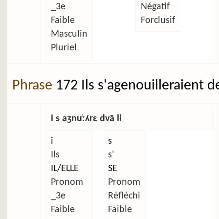
_3e
Négatif
Faible
Forclusif
Masculin
Pluriel
Phrase
172 Ils s'agenouilleraient d
i s aʒnu̜ːʎrɛ dvã li
i
s
Ils
s'
IL/ELLE
SE
Pronom
Pronom
_3e
Réfléchi
Faible
Faible