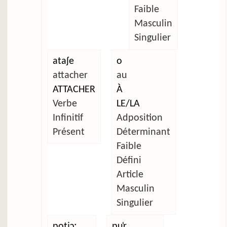
Faible
Masculin
Singulier
ataʃe
o
attacher
au
ATTACHER
À
Verbe
LE/LA
Infinitif
Adposition
Présent
Déterminant
Faible
Défini
Article
Masculin
Singulier
potjɔː
pu̜r