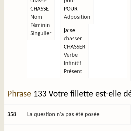
chasse
pour
CHASSE
POUR
Nom
Adposition
Féminin
ʃaːse
Singulier
chasser.
CHASSER
Verbe
Infinitif
Présent
Phrase
133 Votre fillette est-elle 
358
La question n'a pas été posée