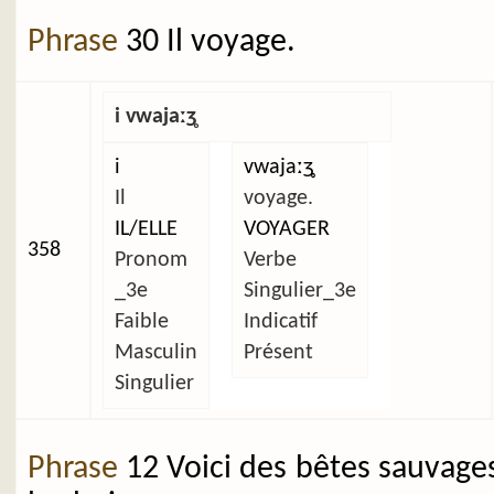
Phrase
30 Il voyage.
i vwajaːʒ̥
i
vwajaːʒ̥
Il
voyage.
IL/ELLE
VOYAGER
358
Pronom
Verbe
_3e
Singulier_3e
Faible
Indicatif
Masculin
Présent
Singulier
Phrase
12 Voici des bêtes sauvage