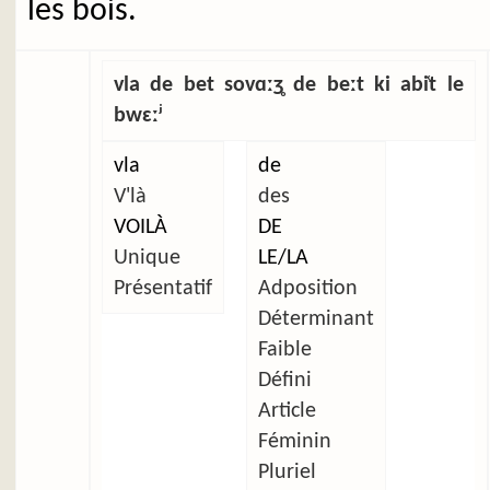
les bois.
vla de bet sovɑːʒ̥ de beːt ki abi̜t le
bwɛːʲ
vla
de
V'là
des
VOILÀ
DE
Unique
LE/LA
Présentatif
Adposition
Déterminant
Faible
Défini
Article
Féminin
Pluriel