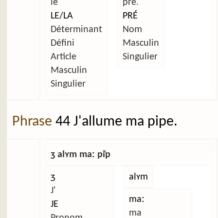
le
pré.
LE/LA
PRÉ
Déterminant
Nom
Défini
Masculin
Article
Singulier
Masculin
Singulier
Phrase
44 J'allume ma pipe.
ʒ alʏm maː pi̜p
ʒ
alʏm
J'
maː
JE
ma
Pronom