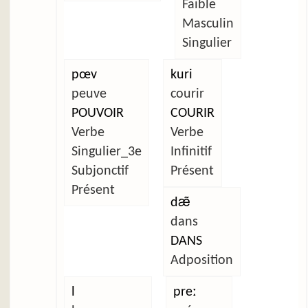
Faible
Masculin
Singulier
pœv
kuri
peuve
courir
POUVOIR
COURIR
Verbe
Verbe
Singulier_3e
Infinitif
Subjonctif
Présent
Présent
dæ̃
dans
DANS
Adposition
l
preː