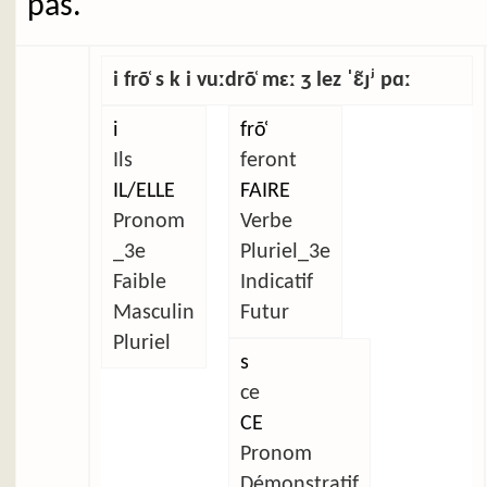
pas.
i frõ̜ s k i vuːdrõ̜ mɛː ʒ lez ˈɛ̃ɟʲ pɑː
i
frõ̜
Ils
feront
IL/ELLE
FAIRE
Pronom
Verbe
_3e
Pluriel_3e
Faible
Indicatif
Masculin
Futur
Pluriel
s
ce
CE
Pronom
Démonstratif