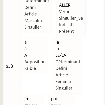
Déterminant
ALLER
Défini
Verbe
Article
Singulier_3e
Masculin
Indicatif
Singulier
Présent
a
la
à
la
À
LE/LA
Adposition
Déterminant
358
Faible
Défini
Article
Féminin
Singulier
ʃɑːs
pu̜ɾ