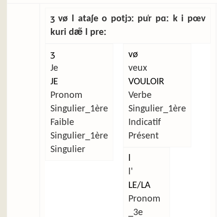
ʒ vø l ataʃe o potjɔː pu̜r pɑː k i pœv
kuri dæ̃ l preː
ʒ
vø
Je
veux
JE
VOULOIR
Pronom
Verbe
Singulier_1ère
Singulier_1ère
Faible
Indicatif
Singulier_1ère
Présent
Singulier
l
l'
LE/LA
Pronom
_3e