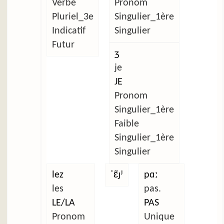
Verbe
Pronom
Pluriel_3e
Singulier_1ère
Indicatif
Singulier
Futur
ʒ
je
JE
Pronom
Singulier_1ère
Faible
Singulier_1ère
Singulier
lez
ˈɛ̃ɟʲ
pɑː
les
pas.
LE/LA
PAS
Pronom
Unique