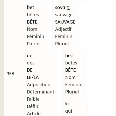
bet
sovɑːʒ̥
bêtes
sauvages
BÊTE
SAUVAGE
Nom
Adjectif
Féminin
Féminin
Pluriel
Pluriel
de
beːt
des
bêtes
DE
BÊTE
358
LE/LA
Nom
Adposition
Féminin
Déterminant
Pluriel
Faible
ki
Défini
qui
Article