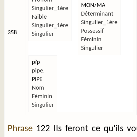
MON/MA
Singulier_1ère
Déterminant
Faible
Singulier_1ère
Singulier_1ère
Possessif
358
Singulier
Féminin
Singulier
pi̜p
pipe.
PIPE
Nom
Féminin
Singulier
Phrase
122 Ils feront ce qu'ils v