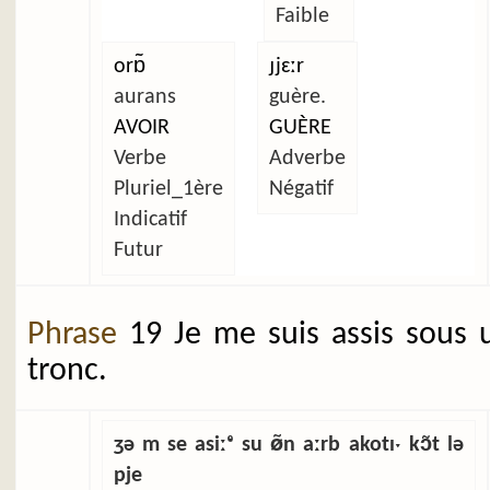
Faible
orɒ̃
ɟjɛːr
aurans
guère.
AVOIR
GUÈRE
Verbe
Adverbe
Pluriel_1ère
Négatif
Indicatif
Futur
Phrase
19 Je me suis assis sous 
tronc.
ʒə m se asiːᵉ su ø̃n aːrb akotɪˑ kɔ̃t lə
pje