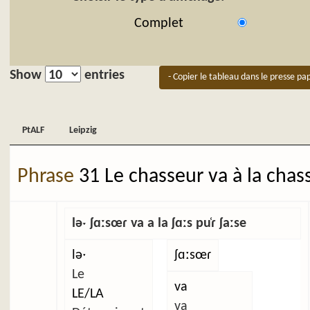
Complet
Show
entries
- Copier le tableau dans le presse pap
PtALF
Leipzig
PtALF
Leipzig
Phrase
31 Le chasseur va à la chas
ləˑ ʃɑːsœɾ va a la ʃɑːs pu̜ɾ ʃaːse
ləˑ
ʃɑːsœɾ
Le
va
LE/LA
va