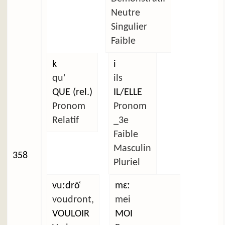
Neutre
Singulier
Faible
k
i
qu'
ils
QUE (rel.)
IL/ELLE
Pronom
Pronom
Relatif
_3e
Faible
Masculin
358
Pluriel
vuːdrõ̜
mɛː
voudront,
mei
VOULOIR
MOI