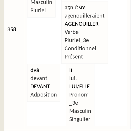
Masculin
aʒnu̜ːʎrɛ
Pluriel
agenouilleraient
AGENOUILLER
358
Verbe
Pluriel_3e
Conditionnel
Présent
dvã
li
devant
lui.
DEVANT
LUI/ELLE
Adposition
Pronom
_3e
Masculin
Singulier