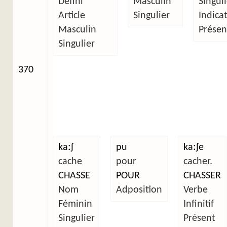
Défini
Masculin
Singul
Article
Singulier
Indicat
Masculin
Présen
Singulier
370
kaːʃ
pu
kaːʃe
cache
pour
cacher.
CHASSE
POUR
CHASSER
Nom
Adposition
Verbe
Féminin
Infinitif
Singulier
Présent