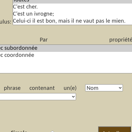
ulus:
r propriété(s) s
hrase contenant un(e)
ay