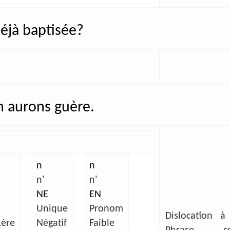
 déjà baptisée?
 aurons guère.
n
n
n'
n'
NE
EN
Unique
Pronom
Dislocation à
1ère
Négatif
Faible