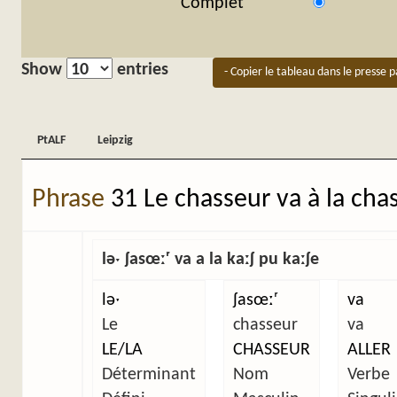
Complet
Show
entries
- Copier le tableau dans le presse p
PtALF
Leipzig
PtALF
Leipzig
Phrase
31 Le chasseur va à la cha
ləˑ ʃasœːʳ va a la kaːʃ pu kaːʃe
ləˑ
ʃasœːʳ
va
Le
chasseur
va
LE/LA
CHASSEUR
ALLER
Déterminant
Nom
Verbe