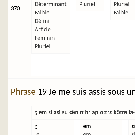
Déterminant
Pluriel
Pluriel
370
Faible
Faible
Défini
Article
Féminin
Pluriel
Phrase
19 Je me suis assis sous u
ʒ em si asi su œ̃n ɑːbr apˈoːtrɛ kɔ̃trə laˑ
ʒ
em
s
Je
em
s