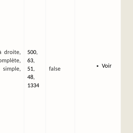
 droite,
500
,
plète,
63
,
Voir
mple,
51
,
false
48
,
1334