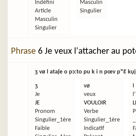
Indéfini
Masculin
Article
Singulier
Masculin
Singulier
Phrase
6 Je veux l'attacher au pot
ʒ vø l ataʃe o pɔːto pu k i n pœv pʷɛ̃ kụị 
ʒ
vø
l
Je
veux
l'
JE
VOULOIR
L
Pronom
Verbe
P
Singulier_1ère
Singulier_1ère
_
Faible
Indicatif
F