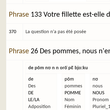
Phrase
133 Votre fillette est-elle
370
La question n'a pas été posée
Phrase
26 Des pommes, nous n'en
de põm nʊ n n orõ̜ pɛ̃ bjoːku
de
põm
nʊ
Des
pommes
nous
DE
POMME
NOUS
LE/LA
Nom
Pronom
Adposition
Féminin
Pluriel_