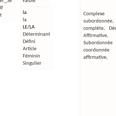
ier_3e
Faible
if
la
Complexe
t
la
subordonnée,
LE/LA
complète, Décl
Déterminant
Affirmative,
Défini
Subordonn
Article
coordonnée
Féminin
affirmative,
Singulier