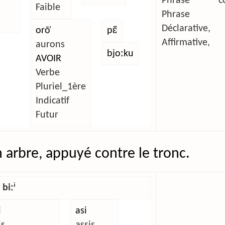
Phrase com
Faible
Phrase si
Déclarative,
orõ̜
pɛ̃
Affirmative,
aurons
bjoːku
AVOIR
Verbe
Pluriel_1ère
Indicatif
Futur
n arbre, appuyé contre le tronc.
 biːʲ
i
asi
is
assis