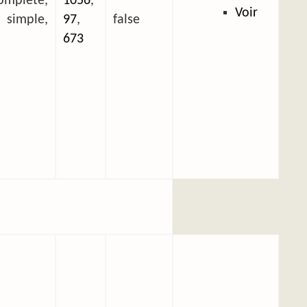
plète,
1056
,
Voir
mple,
97
,
false
673