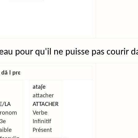
eau pour qu'il ne puisse pas courir d
dã l prɛ
ataʃe
attacher
E/LA
ATTACHER
ronom
Verbe
3e
Infinitif
aible
Présent