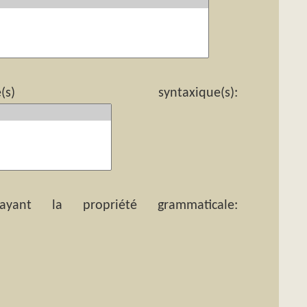
yntaxique(s):
ant la propriété grammaticale: