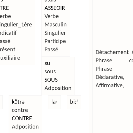
TRE
ASSEOIR
erbe
Verbe
ingulier_1ère
Masculin
ndicatif
Singulier
assé
Participe
résent
Passé
Détachement à
uxiliaire
Phrase com
su
Phrase si
sous
Déclarative,
SOUS
Affirmative,
Adposition
kɔ̃trə
laˑ
biːʲ
contre
CONTRE
Adposition