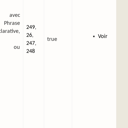
 avec
 Phrase
249
,
arative,
26
,
Voir
true
247
,
ée ou
248