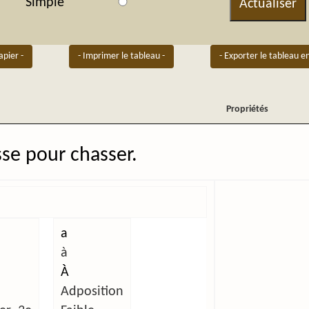
Simple
Actualiser
apier -
- Imprimer le tableau -
- Exporter le tableau e
Propriétés
Propriétés
sse pour chasser.
a
à
À
Adposition