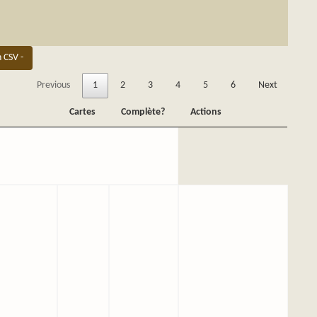
n CSV -
Previous
1
2
3
4
5
6
Next
Cartes
Complète?
Actions
Cartes
Complète?
Actions