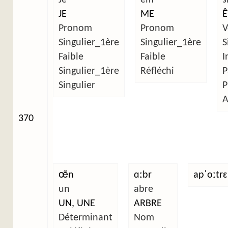
JE
ME
Ê
Pronom
Pronom
V
Singulier_1ère
Singulier_1ère
S
Faible
Faible
I
Singulier_1ère
Réfléchi
P
Singulier
P
A
370
œ̃n
ɑːbr
apˈoːtrɛ
un
abre
UN, UNE
ARBRE
Déterminant
Nom