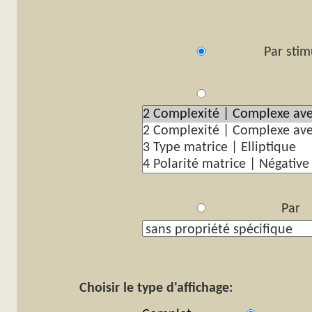
Par stim
Pa
Par p
Choisir le type d'affichage: