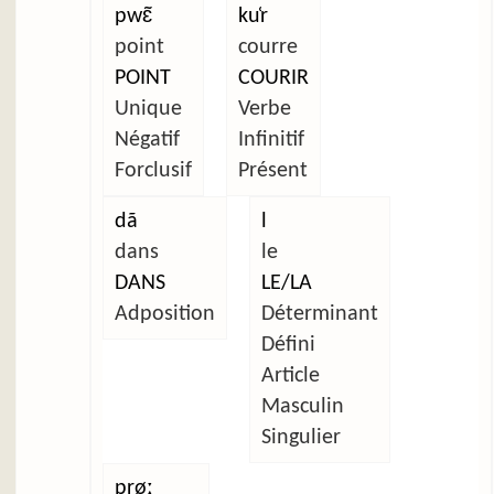
pwɛ̃
ku̜r
point
courre
POINT
COURIR
Unique
Verbe
Négatif
Infinitif
Forclusif
Présent
dã
l
dans
le
DANS
LE/LA
Adposition
Déterminant
Défini
Article
Masculin
Singulier
prøː