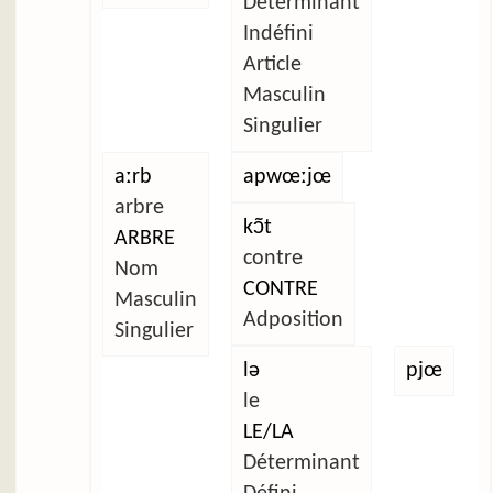
Déterminant
Indéfini
Article
Masculin
Singulier
aːrb
apwœːjœ
arbre
kɔ̃t
ARBRE
contre
Nom
CONTRE
Masculin
Adposition
Singulier
lə
pjœ
le
LE/LA
Déterminant