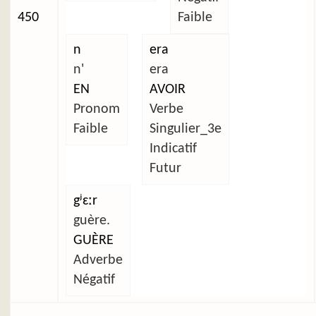
450
Faible
n
era
n'
era
EN
AVOIR
Pronom
Verbe
Faible
Singulier_3e
Indicatif
Futur
gʲɛːr
guère.
GUÈRE
Adverbe
Négatif