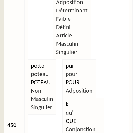
Adposition
Déterminant
Faible
Défini
Article
Masculin
Singulier
poːto
pu̜r
poteau
pour
POTEAU
POUR
Nom
Adposition
Masculin
k
Singulier
qu'
QUE
450
Conjonction