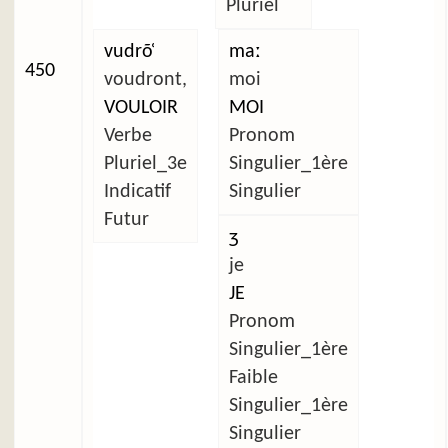
Pluriel
vudrõ̜
maː
450
voudront,
moi
VOULOIR
MOI
Verbe
Pronom
Pluriel_3e
Singulier_1ère
Indicatif
Singulier
Futur
ʒ
je
JE
Pronom
Singulier_1ère
Faible
Singulier_1ère
Singulier