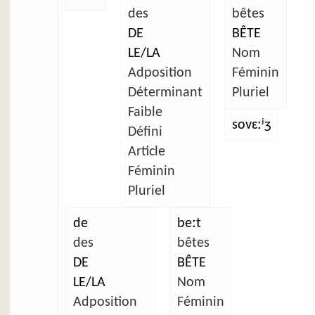
des
bêtes
DE
BÊTE
LE/LA
Nom
Adposition
Féminin
Déterminant
Pluriel
Faible
sovɛːʲʒ
Défini
Article
Féminin
Pluriel
de
beːt
des
bêtes
DE
BÊTE
LE/LA
Nom
Adposition
Féminin