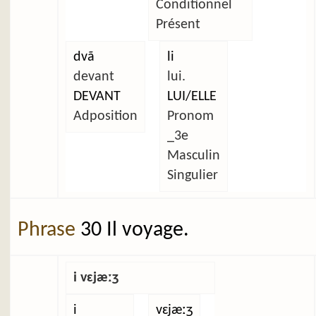
Conditionnel
Présent
dvã
li
devant
lui.
DEVANT
LUI/ELLE
Adposition
Pronom
_3e
Masculin
Singulier
Phrase
30 Il voyage.
i vɛjæːʒ
i
vɛjæːʒ