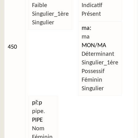
Faible
Indicatif
Singulier_1ère
Présent
Singulier
maː
ma
MON/MA
450
Déterminant
Singulier_1ère
Possessif
Féminin
Singulier
pi̜ːp
pipe.
PIPE
Nom
Féminin