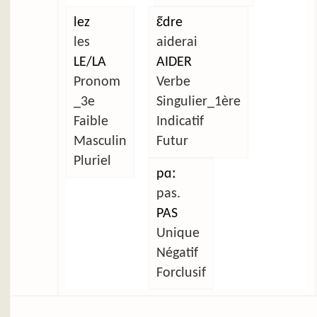
lez
ɛ̃dre
les
aiderai
LE/LA
AIDER
Pronom
Verbe
_3e
Singulier_1ère
Faible
Indicatif
Masculin
Futur
Pluriel
pɑː
pas.
PAS
Unique
Négatif
Forclusif