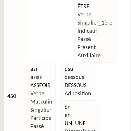
ÊTRE
Verbe
Singulier_1ère
Indicatif
Passé
Présent
Auxiliaire
asi
dsu
assis
dessous
ASSEOIR
DESSOUS
Verbe
Adposition
450
Masculin
ẽn
Singulier
en
Participe
UN, UNE
Passé