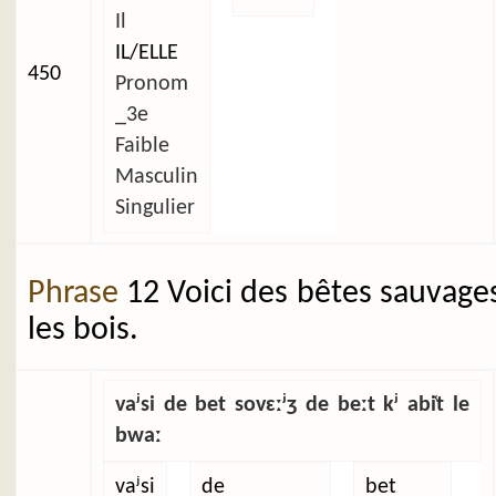
Il
IL/ELLE
450
Pronom
_3e
Faible
Masculin
Singulier
Phrase
12 Voici des bêtes sauvage
les bois.
vaʲsi de bet sovɛːʲʒ de beːt kʲ abi̜t le
bwaː
vaʲsi
de
bet