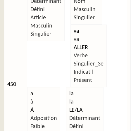
Déterminant
Nom
Défini
Masculin
Article
Singulier
Masculin
va
Singulier
va
ALLER
Verbe
Singulier_3e
Indicatif
Présent
450
a
la
à
la
À
LE/LA
Adposition
Déterminant
Faible
Défini