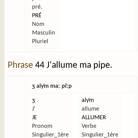
pré.
PRÉ
Nom
Masculin
Pluriel
Phrase
44 J'allume ma pipe.
ʒ aly̜m maː pi̜ːp
ʒ
aly̜m
J'
allume
JE
ALLUMER
Pronom
Verbe
Singulier_1ère
Singulier_1ère