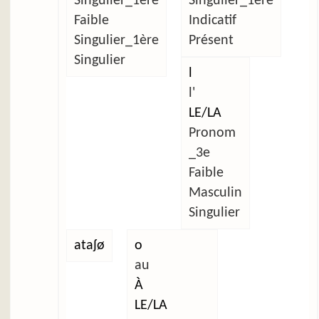
Singulier_1ère
Singulier_1ère
Faible
Indicatif
Singulier_1ère
Présent
Singulier
l
l'
LE/LA
Pronom
_3e
Faible
Masculin
Singulier
ataʃø
o
au
À
LE/LA