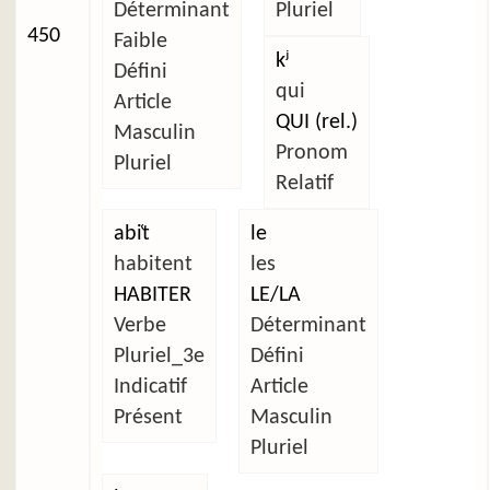
Déterminant
Pluriel
450
Faible
kʲ
Défini
qui
Article
QUI (rel.)
Masculin
Pronom
Pluriel
Relatif
abi̜t
le
habitent
les
HABITER
LE/LA
Verbe
Déterminant
Pluriel_3e
Défini
Indicatif
Article
Présent
Masculin
Pluriel