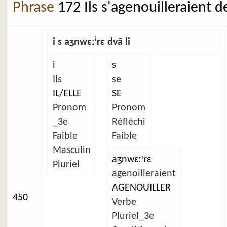
Phrase
172 Ils s'agenouilleraient d
i s aʒnwɛːʲrɛ dvã li
i
s
Ils
se
IL/ELLE
SE
Pronom
Pronom
_3e
Réfléchi
Faible
Faible
Masculin
aʒnwɛːʲrɛ
Pluriel
agenoilleraient
AGENOUILLER
450
Verbe
Pluriel_3e