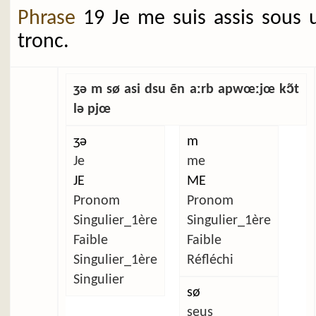
Phrase
19 Je me suis assis sous 
tronc.
ʒə m sø asi dsu ẽn aːrb apwœːjœ kɔ̃t
lə pjœ
ʒə
m
Je
me
JE
ME
Pronom
Pronom
Singulier_1ère
Singulier_1ère
Faible
Faible
Singulier_1ère
Réfléchi
Singulier
sø
seus