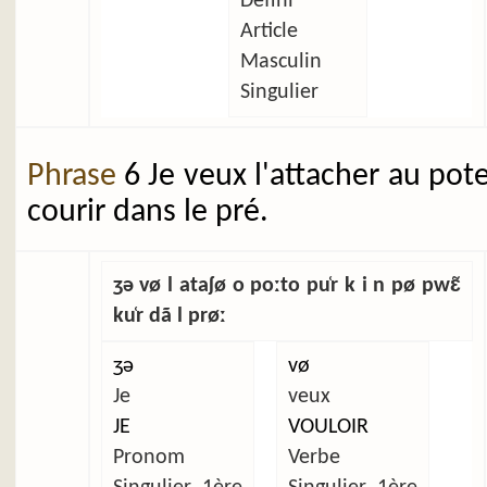
Défini
Article
Masculin
Singulier
Phrase
6 Je veux l'attacher au pot
courir dans le pré.
ʒə vø l ataʃø o poːto pu̜r k i n pø pwɛ̃
ku̜r dã l prøː
ʒə
vø
Je
veux
JE
VOULOIR
Pronom
Verbe