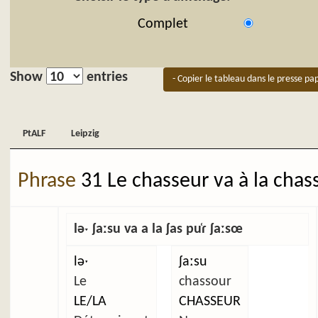
Complet
Show
entries
- Copier le tableau dans le presse pap
PtALF
Leipzig
PtALF
Leipzig
Phrase
31 Le chasseur va à la chas
ləˑ ʃaːsu va a la ʃas pu̜ɾ ʃaːsœ
ləˑ
ʃaːsu
Le
chassour
LE/LA
CHASSEUR