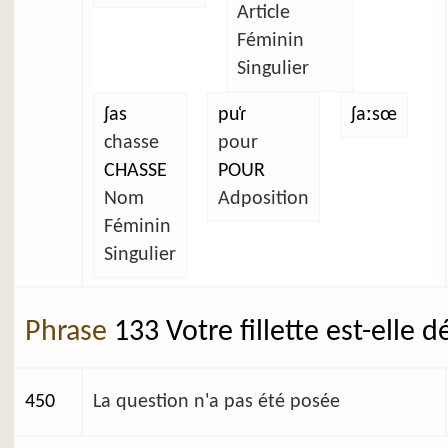
Article
Féminin
Singulier
ʃas
pu̜ɾ
ʃaːsœ
chasse
pour
CHASSE
POUR
Nom
Adposition
Féminin
Singulier
Phrase
133 Votre fillette est-elle 
450
La question n'a pas été posée