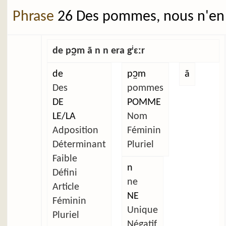
Phrase
26 Des pommes, nous n'en 
de pɔ̰m ã n n era gʲɛːr
de
pɔ̰m
ã
Des
pommes
DE
POMME
LE/LA
Nom
Adposition
Féminin
Déterminant
Pluriel
Faible
n
Défini
ne
Article
NE
Féminin
Unique
Pluriel
Négatif