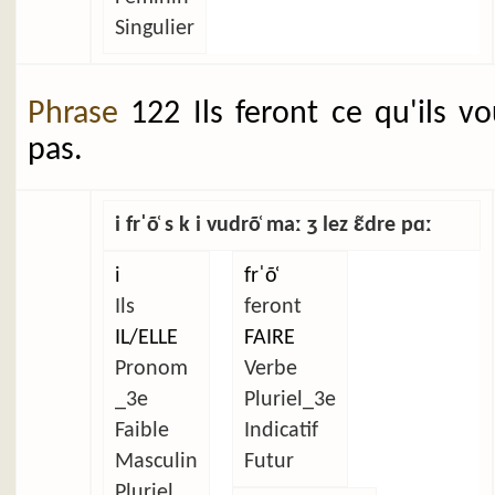
Singulier
Phrase
122 Ils feront ce qu'ils v
pas.
i frˈõ̜ s k i vudrõ̜ maː ʒ lez ɛ̃dre pɑː
i
frˈõ̜
Ils
feront
IL/ELLE
FAIRE
Pronom
Verbe
_3e
Pluriel_3e
Faible
Indicatif
Masculin
Futur
Pluriel