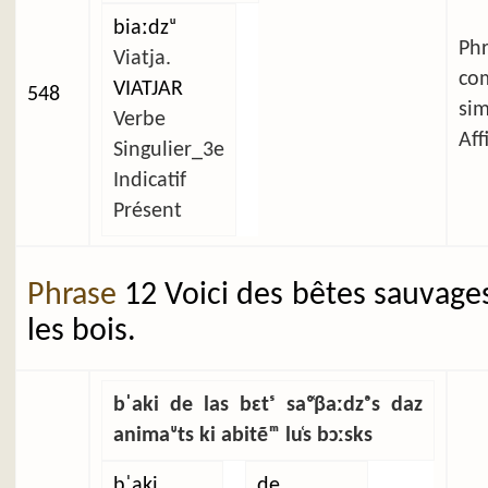
biaːdzᵘ
Ph
Viatja.
co
VIATJAR
548
si
Verbe
Aff
Singulier_3e
Indicatif
Présent
Phrase
12 Voici des bêtes sauvage
les bois.
bˈaki de las bɛtˢ saᵒ̜βaːdzᵊs daz
animaᶸts ki abitẽᵐ lu̜s bɔːsks
bˈaki
de