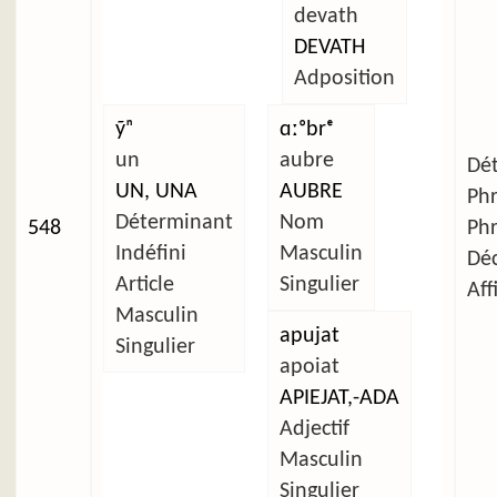
devath
DEVATH
Adposition
ỹⁿ
ɑːᵒbrᵉ
un
aubre
Dét
UN, UNA
AUBRE
Ph
Déterminant
Nom
548
Ph
Indéfini
Masculin
Déc
Article
Singulier
Aff
Masculin
apujat
Singulier
apoiat
APIEJAT,-ADA
Adjectif
Masculin
Singulier