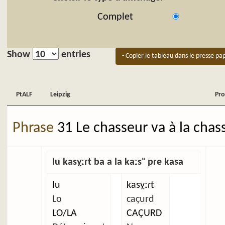
Complet
Show
entries
- Copier le tableau dans le presse pap
PtALF
Leipzig
Pro
PtALF
Leipzig
Pro
Phrase
31 Le chasseur va à la chas
lu kasỵːɾt ba a la kaːsᵘ pɾe kasa
lu
kasỵːɾt
Lo
caçurd
LO/LA
CAÇURD