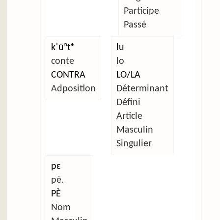
Participe
Passé
kˈũⁿtᵉ
lu
conte
lo
CONTRA
LO/LA
Adposition
Déterminant
Défini
Article
Masculin
Singulier
pɛ
pè.
PÈ
Nom