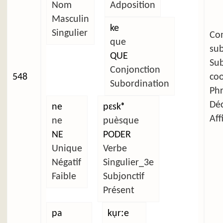
Nom
Adposition
Masculin
ke
Singulier
C
que
su
QUE
Su
Conjonction
548
co
Subordination
Ph
Déc
ne
pɛskᵊ
Aff
ne
puèsque
NE
PODER
Unique
Verbe
Négatif
Singulier_3e
Faible
Subjonctif
Présent
pa
kụrːe