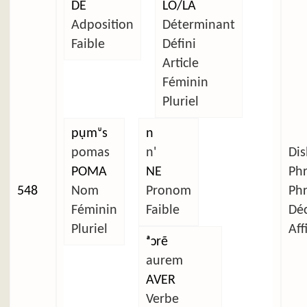
DE
LO/LA
Adposition
Déterminant
Faible
Défini
Article
Féminin
Pluriel
pụmᶸs
n
pomas
n'
Dis
POMA
NE
Ph
548
Nom
Pronom
Ph
Féminin
Faible
Déc
Pluriel
Aff
ᵃɔrẽ
aurem
AVER
Verbe