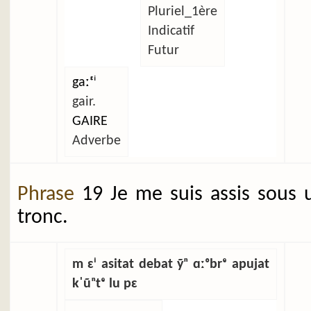
Pluriel_1ère
Indicatif
Futur
gaːᵋⁱ
gair.
GAIRE
Adverbe
Phrase
19 Je me suis assis sous 
tronc.
m ɛⁱ asitat debat ỹⁿ ɑːᵒbrᵉ apujat
kˈũⁿtᵉ lu pɛ