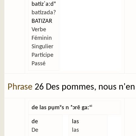
batizˈaːdᵘ
batizada?
BATIZAR
Verbe
Féminin
Singulier
Participe
Passé
Phrase
26 Des pommes, nous n'en 
de las pụmᶸs n ᵃɔrẽ gaːᵋⁱ
de
las
De
las