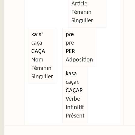
Article
Féminin
Singulier
kaːsᵘ
pɾe
caça
pre
CAÇA
PER
Nom
Adposition
Féminin
kasa
Singulier
caçar.
CAÇAR
Verbe
Infinitif
Présent