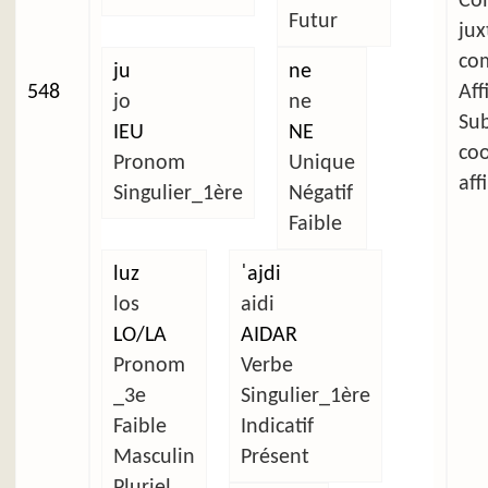
C
Futur
ju
com
ju
ne
548
Aff
jo
ne
Su
IEU
NE
co
Pronom
Unique
aff
Singulier_1ère
Négatif
Faible
luz
ˈajdi
los
aidi
LO/LA
AIDAR
Pronom
Verbe
_3e
Singulier_1ère
Faible
Indicatif
Masculin
Présent
Pluriel