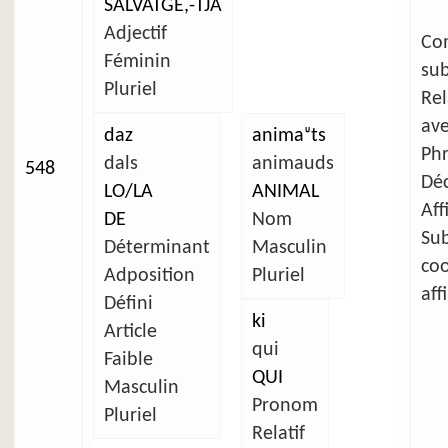
SALVATGE,-TJA
Adjectif
C
Féminin
su
Pluriel
Re
av
daz
animaᶸts
Ph
dals
animauds
548
Déc
LO/LA
ANIMAL
Aff
DE
Nom
Su
Déterminant
Masculin
co
Adposition
Pluriel
aff
Défini
ki
Article
qui
Faible
QUI
Masculin
Pronom
Pluriel
Relatif