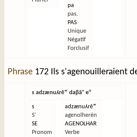
pa
pas.
PAS
Unique
Négatif
Forclusif
Phrase
172 Ils s'agenouilleraient d
s adzænuʎrẽᵐ daβãⁿ eⁱᵗ
s
adzænuʎrẽᵐ
S'
agenolherén
SE
AGENOLHAR
Pronom
Verbe