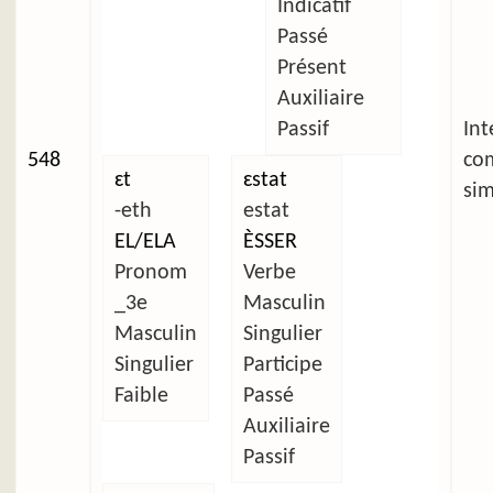
Indicatif
Passé
Présent
Auxiliaire
Passif
Int
548
co
ɛt
ɛstat
sim
-eth
estat
EL/ELA
ÈSSER
Pronom
Verbe
_3e
Masculin
Masculin
Singulier
Singulier
Participe
Faible
Passé
Auxiliaire
Passif