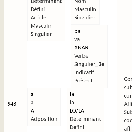
Déterminant
Nom
Défini
Masculin
Article
Singulier
Masculin
ba
Singulier
va
ANAR
Verbe
Singulier_3e
Indicatif
C
Présent
su
a
la
com
a
la
548
Aff
A
LO/LA
Su
Adposition
Déterminant
co
Défini
aff