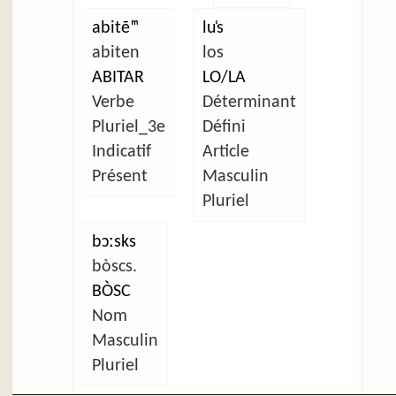
abitẽᵐ
lu̜s
abiten
los
ABITAR
LO/LA
Verbe
Déterminant
Pluriel_3e
Défini
Indicatif
Article
Présent
Masculin
Pluriel
bɔːsks
bòscs.
BÒSC
Nom
Masculin
Pluriel