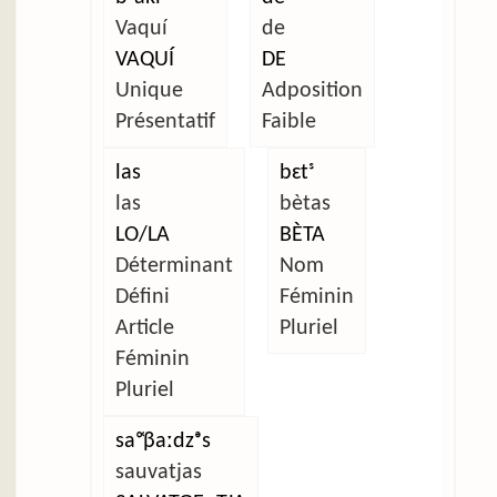
Vaquí
de
VAQUÍ
DE
Unique
Adposition
Présentatif
Faible
las
bɛtˢ
las
bètas
LO/LA
BÈTA
Déterminant
Nom
Défini
Féminin
Article
Pluriel
Féminin
Pluriel
saᵒ̜βaːdzᵊs
sauvatjas