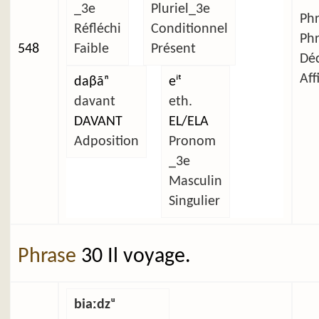
_3e
Pluriel_3e
Ph
Réfléchi
Conditionnel
Ph
548
Faible
Présent
Déc
Aff
daβãⁿ
eⁱᵗ
davant
eth.
DAVANT
EL/ELA
Adposition
Pronom
_3e
Masculin
Singulier
Phrase
30 Il voyage.
biaːdzᵘ