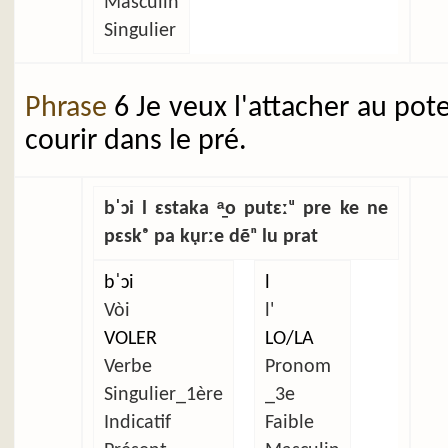
Masculin
Singulier
Phrase
6 Je veux l'attacher au pot
courir dans le pré.
bˈɔi l ɛstaka ᵃ̱o putɛːᵘ pre ke ne
pɛskᵊ pa kụrːe dẽⁿ lu prat
bˈɔi
l
Vòi
l'
VOLER
LO/LA
Verbe
Pronom
Singulier_1ère
_3e
Indicatif
Faible