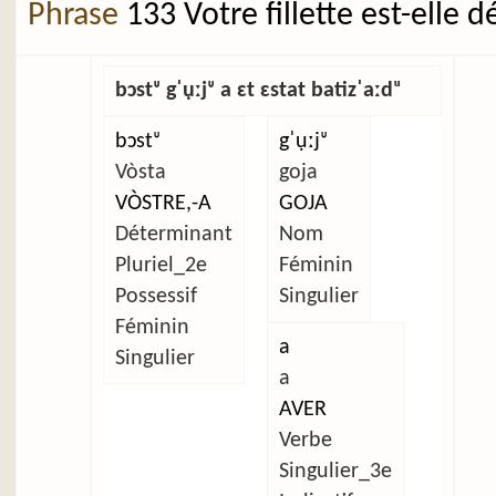
Phrase
133 Votre fillette est-elle 
bɔstᶸ gˈụːjᶸ a ɛt ɛstat batizˈaːdᵘ
bɔstᶸ
gˈụːjᶸ
Vòsta
goja
VÒSTRE,-A
GOJA
Déterminant
Nom
Pluriel_2e
Féminin
Possessif
Singulier
Féminin
a
Singulier
a
AVER
Verbe
Singulier_3e