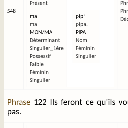
Présent
Ph
548
Ph
ma
pipᵘ
Déc
ma
pipa.
MON/MA
PIPA
Déterminant
Nom
Singulier_1ère
Féminin
Possessif
Singulier
Faible
Féminin
Singulier
Phrase
122 Ils feront ce qu'ils v
pas.