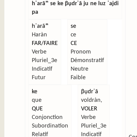
hˈarãᵐ se ke βụdrˈã ju ne luz ˈajdi
pa
hˈarãᵐ
se
Haràn
ce
FAR/FAIRE
CE
Verbe
Pronom
Pluriel_3e
Démonstratif
Indicatif
Neutre
Futur
Faible
ke
βụdrˈã
que
voldràn,
QUE
VOLER
Conjonction
Verbe
Subordination
Pluriel_3e
Relatif
Indicatif