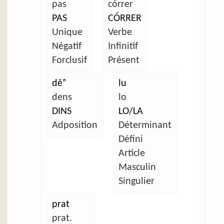
pas
córrer
PAS
CÓRRER
Unique
Verbe
Négatif
Infinitif
Forclusif
Présent
dẽⁿ
lu
dens
lo
DINS
LO/LA
Adposition
Déterminant
Défini
Article
Masculin
Singulier
prat
prat.