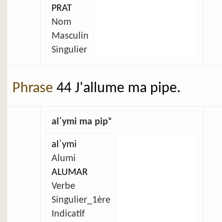
PRAT
Nom
Masculin
Singulier
Phrase
44 J'allume ma pipe.
alˈymi ma pipᵘ
alˈymi
Alumi
ALUMAR
Verbe
Singulier_1ère
Indicatif