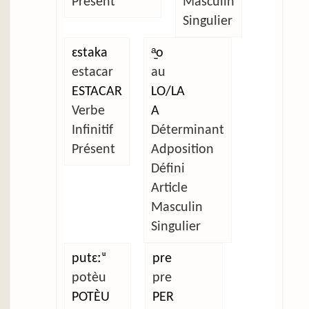
Présent
Masculin
Singulier
ɛstaka
ᵃ̱o
estacar
au
ESTACAR
LO/LA
Verbe
A
Infinitif
Déterminant
Présent
Adposition
Défini
Article
Masculin
Singulier
putɛːᵘ
pre
potèu
pre
POTÈU
PER