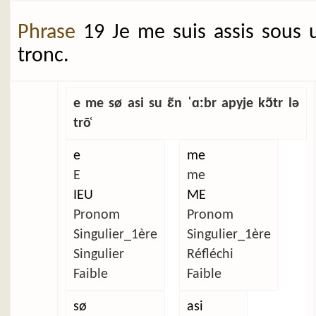
Phrase
19 Je me suis assis sous 
tronc.
e me sø asi su ɛ̃n ˈɑːbr apyje kɔ̃tr lə
trõ̜
e
me
E
me
IEU
ME
Pronom
Pronom
Singulier_1ère
Singulier_1ère
Singulier
Réfléchi
Faible
Faible
sø
asi