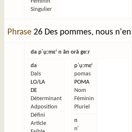
Féminin
Singulier
Phrase
26 Des pommes, nous n'en 
da pˈụːmɛʲ n ãn orã geːr
da
pˈụːmɛʲ
Dals
pomas
LO/LA
POMA
DE
Nom
Déterminant
Féminin
Adposition
Pluriel
Défini
n
Article
n'
Faible