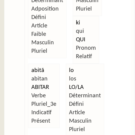
Déterminant
Masculin
Adposition
Pluriel
Défini
ki
Article
qui
Faible
QUI
Masculin
Pronom
Pluriel
Relatif
abitã
lo
abitan
los
ABITAR
LO/LA
Verbe
Déterminant
Pluriel_3e
Défini
Indicatif
Article
Présent
Masculin
Pluriel