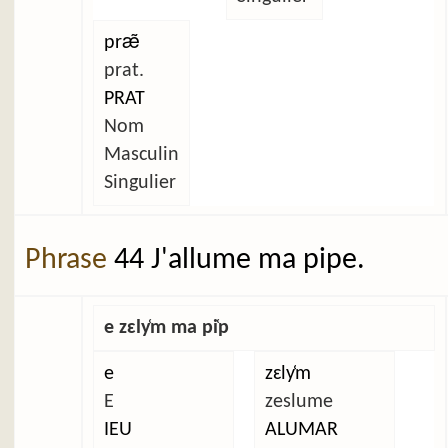
præ̃
prat.
PRAT
Nom
Masculin
Singulier
Phrase
44 J'allume ma pipe.
e zɛly̜m ma pi̜p
e
zɛly̜m
E
zeslume
IEU
ALUMAR