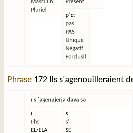
Masculin
Présent
Pluriel
pˈɑː
pas.
PAS
Unique
Négatif
Forclusif
Phrase
172 Ils s'agenouilleraient d
ɪ s ˈaʒenujerjã davã sə
ɪ
s
Ilhs
s'
EL/ELA
SE