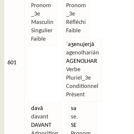
Pronom
Pronom
_3e
_3e
Masculin
Réfléchi
Singulier
Faible
Faible
ˈaʒenujerjã
agenolharián
AGENOLHAR
601
Verbe
Pluriel_3e
Conditionnel
Présent
davã
sə
davant
se.
DAVANT
SE
Adposition
Pronom