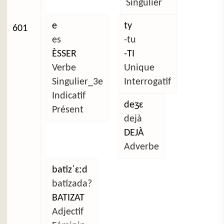
Singulier
e
ty
601
es
-tu
ÈSSER
-TI
Verbe
Unique
Singulier_3e
Interrogatif
Indicatif
deʒɛ
Présent
dejà
DEJÀ
Adverbe
batizˈɛːd
batizada?
BATIZAT
Adjectif