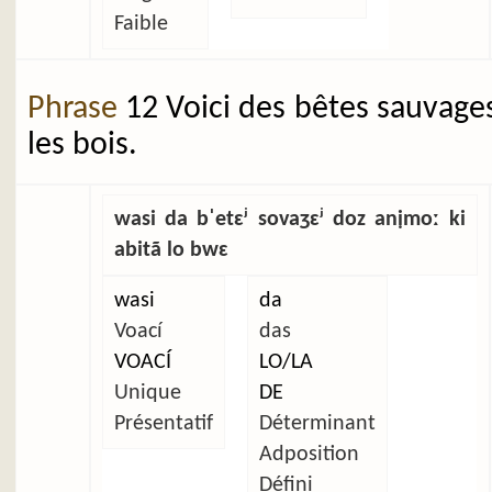
Faible
Phrase
12 Voici des bêtes sauvage
les bois.
wasi da bˈetɛʲ sovaʒɛʲ doz anịmoː ki
abitã lo bwɛ
wasi
da
Voací
das
VOACÍ
LO/LA
Unique
DE
Présentatif
Déterminant
Adposition
Défini