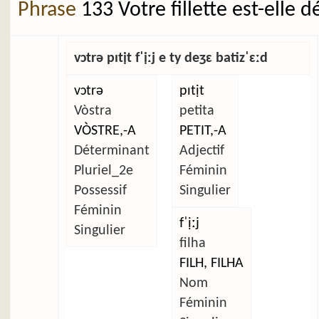
Phrase
133 Votre fillette est-elle 
vɔtrə pɪtịt fˈịːj e ty deʒɛ batizˈɛːd
vɔtrə
pɪtịt
Vòstra
petita
VÒSTRE,-A
PETIT,-A
Déterminant
Adjectif
Pluriel_2e
Féminin
Possessif
Singulier
Féminin
fˈịːj
Singulier
filha
FILH, FILHA
Nom
Féminin