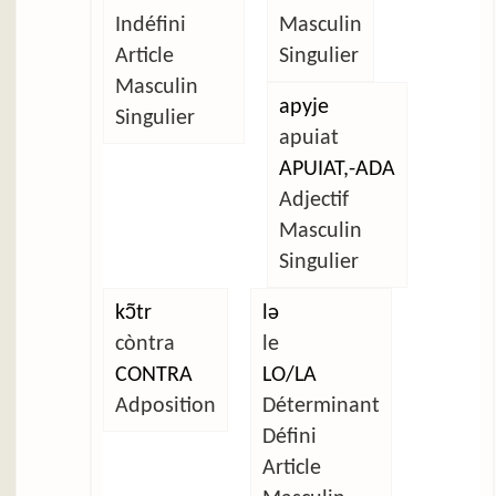
Indéfini
Masculin
Article
Singulier
Masculin
apyje
Singulier
apuiat
APUIAT,-ADA
Adjectif
Masculin
Singulier
kɔ̃tr
lə
còntra
le
CONTRA
LO/LA
Adposition
Déterminant
Défini
Article