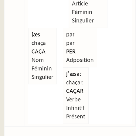
Article
Féminin
Singulier
ʃæs
paɾ
chaça
par
CAÇA
PER
Nom
Adposition
Féminin
ʃˈæsaː
Singulier
chaçar.
CAÇAR
Verbe
Infinitif
Présent