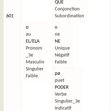
QUE
Conjonction
601
Subordination
ʊ
n
au
ne
EL/ELA
NE
Pronom
Unique
_3e
Négatif
Masculin
Faible
Singulier
pø
Faible
puet
PODER
Verbe
Singulier_3e
Indicatif