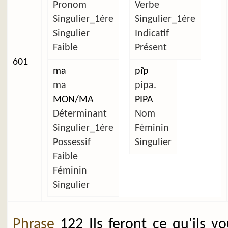
Pronom
Verbe
Singulier_1ère
Singulier_1ère
Singulier
Indicatif
Faible
Présent
601
ma
pi̜p
ma
pipa.
MON/MA
PIPA
Déterminant
Nom
Singulier_1ère
Féminin
Possessif
Singulier
Faible
Féminin
Singulier
Phrase
122 Ils feront ce qu'ils v