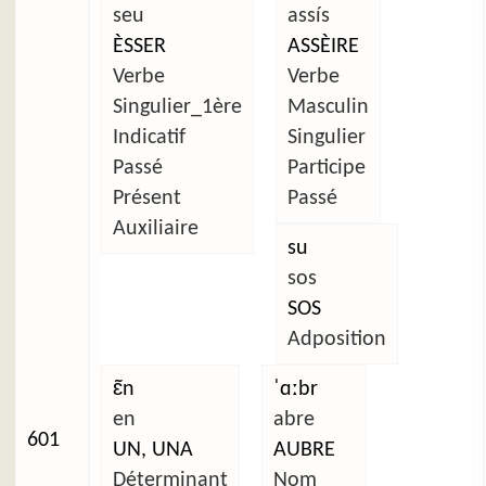
seu
assís
ÈSSER
ASSÈIRE
Verbe
Verbe
Singulier_1ère
Masculin
Indicatif
Singulier
Passé
Participe
Présent
Passé
Auxiliaire
su
sos
SOS
Adposition
ɛ̃n
ˈɑːbr
en
abre
601
UN, UNA
AUBRE
Déterminant
Nom