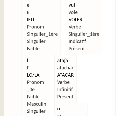
e
vul
E
vole
IEU
VOLER
Pronom
Verbe
Singulier_1ère
Singulier_1ère
Singulier
Indicatif
Faible
Présent
l
ataʃa
l'
atachar
LO/LA
ATACAR
Pronom
Verbe
_3e
Infinitif
Faible
Présent
Masculin
o
Singulier