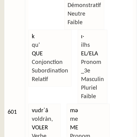
Démonstratif
Neutre
Faible
k
ɪˑ
qu'
ilhs
QUE
EL/ELA
Conjonction
Pronom
Subordination
_3e
Relatif
Masculin
Pluriel
Faible
vudrˈã
mə
601
voldràn,
me
VOLER
ME
Verbe
Pronom