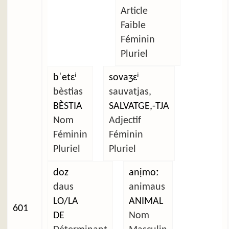
Article
Faible
Féminin
Pluriel
bˈetɛʲ
sovaʒɛʲ
bèstias
sauvatjas,
BÈSTIA
SALVATGE,-TJA
Nom
Adjectif
Féminin
Féminin
Pluriel
Pluriel
doz
anịmoː
daus
animaus
LO/LA
ANIMAL
601
DE
Nom