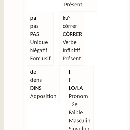
Présent
pa
ku̜r
pas
córrer
PAS
CÓRRER
Unique
Verbe
Négatif
Infinitif
Forclusif
Présent
de
l
dens
l'
DINS
LO/LA
Adposition
Pronom
_3e
Faible
Masculin
Singulier