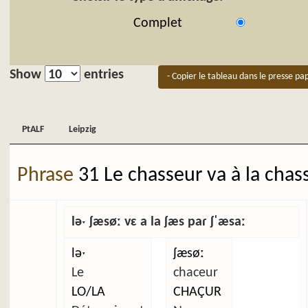
Complet
Show
entries
- Copier le tableau dans le presse pap
PtALF
Leipzig
PtALF
Leipzig
Phrase
31 Le chasseur va à la chas
ləˑ ʃæsøː vɛ a la ʃæs paɾ ʃˈæsaː
ləˑ
ʃæsøː
Le
chaceur
LO/LA
CHAÇUR