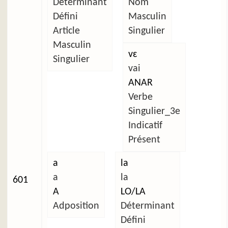
Déterminant
Nom
Défini
Masculin
Article
Singulier
Masculin
vɛ
Singulier
vai
ANAR
Verbe
Singulier_3e
Indicatif
Présent
a
la
a
la
601
A
LO/LA
Adposition
Déterminant
Défini