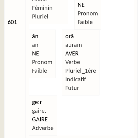
NE
Féminin
Pronom
Pluriel
601
Faible
ãn
orã
an
auram
NE
AVER
Pronom
Verbe
Faible
Pluriel_1ère
Indicatif
Futur
geːr
gaire.
GAIRE
Adverbe