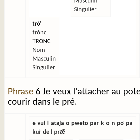
Masculin
Singulier
trõ̜
trònc.
TRONC
Nom
Masculin
Singulier
Phrase
6 Je veux l'attacher au pot
courir dans le pré.
e vul l ataʃa o pweto par k ʊ n pø pa
ku̜r de l præ̃