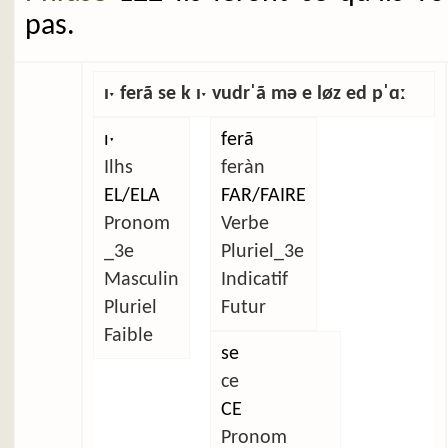
pas.
ɪˑ ferã se k ɪˑ vudrˈã mə e løz ed pˈɑː
ɪˑ
ferã
Ilhs
feràn
EL/ELA
FAR/FAIRE
Pronom
Verbe
_3e
Pluriel_3e
Masculin
Indicatif
Pluriel
Futur
Faible
se
ce
CE
Pronom