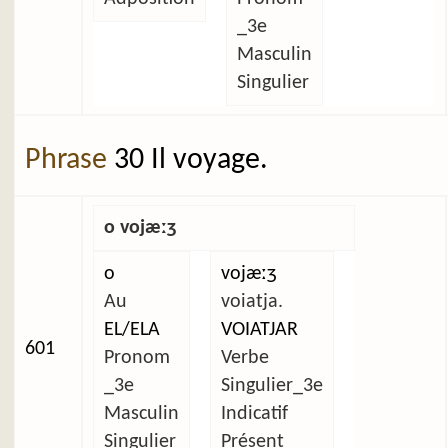
_3e
Masculin
Singulier
Phrase
30 Il voyage.
o vojæːʒ
o
vojæːʒ
Au
voiatja.
EL/ELA
VOIATJAR
601
Pronom
Verbe
_3e
Singulier_3e
Masculin
Indicatif
Singulier
Présent