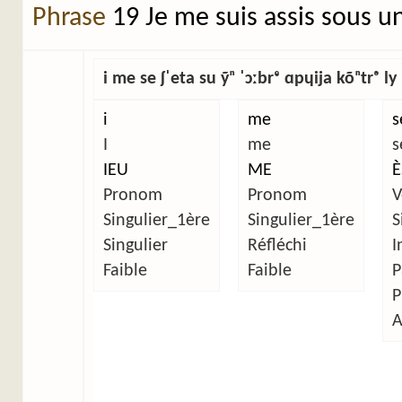
Phrase
19 Je me suis assis sous u
i me se ʃˈeta su ỹⁿ ˈɔːbrᵉ ɑpɥija kõⁿtrᵊ ly 
i
me
s
I
me
s
IEU
ME
È
Pronom
Pronom
V
Singulier_1ère
Singulier_1ère
S
Singulier
Réfléchi
I
Faible
Faible
P
P
A