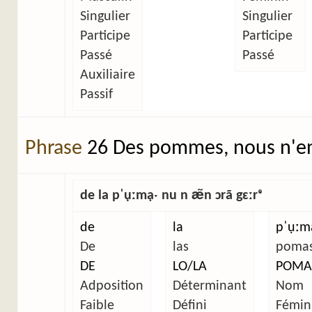
Singulier
Singulier
Participe
Participe
Passé
Passé
Auxiliaire
Passif
Phrase
26 Des pommes, nous n'en
de la pˈụːmạˑ nu n æ̃n ɔrã gɛːrᵉ
de
la
pˈụːma
De
las
poma
DE
LO/LA
POMA
Adposition
Déterminant
Nom
Faible
Défini
Fémin