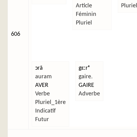
Article
Plurie
Féminin
Pluriel
606
ɔrã
gɛːrᵉ
auram
gaire.
AVER
GAIRE
Verbe
Adverbe
Pluriel_1ère
Indicatif
Futur