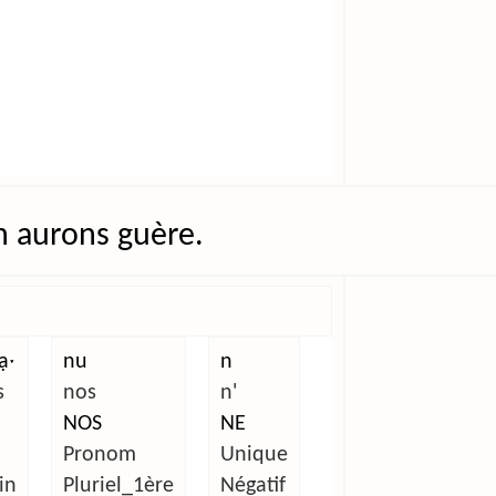
 aurons guère.
̣ˑ
nu
n
s
nos
n'
NOS
NE
Pronom
Unique
in
Pluriel_1ère
Négatif