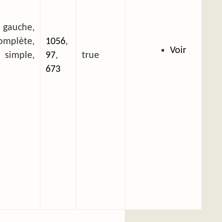
 gauche,
plète,
1056
,
Voir
mple,
97
,
true
673