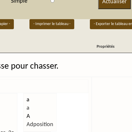
Simple
Actualiser
apier -
- Imprimer le tableau -
- Exporter le tableau e
Propriétés
Propriétés
sse pour chasser.
a
a
A
Adposition