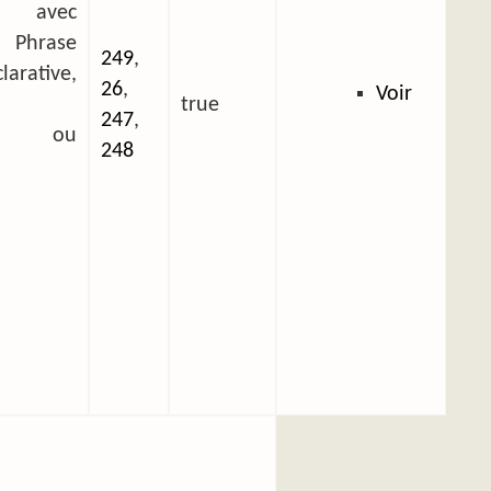
 avec
 Phrase
249
,
arative,
26
,
Voir
true
247
,
ée ou
248