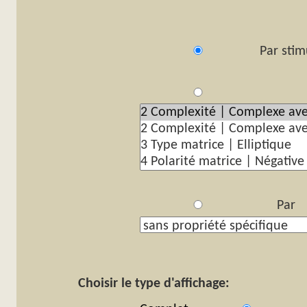
Par stim
Pa
Par p
Choisir le type d'affichage: