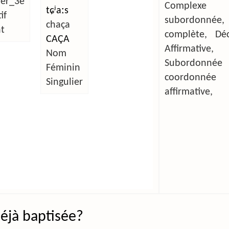
ier_3e
Complexe
tɕʲaːs
if
subordonnée,
chaça
t
complète, Décl
CAÇA
Affirmative,
Nom
Subordonn
Féminin
coordonnée
Singulier
affirmative,
 déjà baptisée?