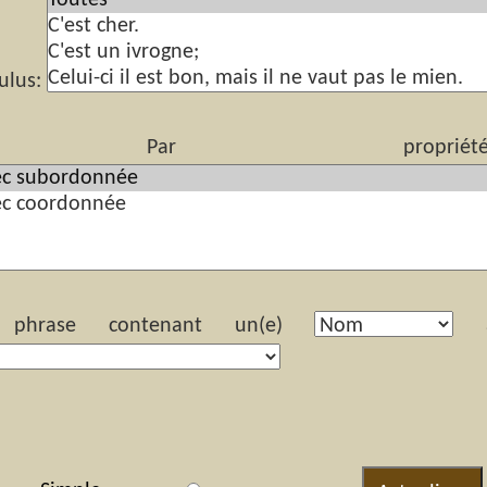
ulus:
r propriété(s) s
hrase contenant un(e)
ay