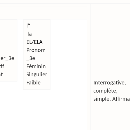
lᵒ
'la
EL/ELA
Pronom
ier_3e
_3e
if
Féminin
nt
Singulier
Faible
Interrogative
complète, 
simple, Affirma