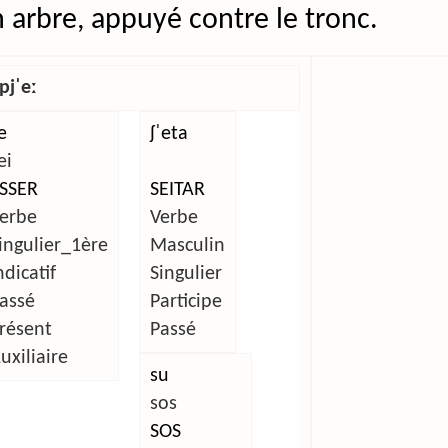
n arbre, appuyé contre le tronc.
pjˈeː
e
ʃˈeta
ei
SSER
SEITAR
erbe
Verbe
ingulier_1ère
Masculin
ndicatif
Singulier
assé
Participe
résent
Passé
uxiliaire
su
sos
SOS