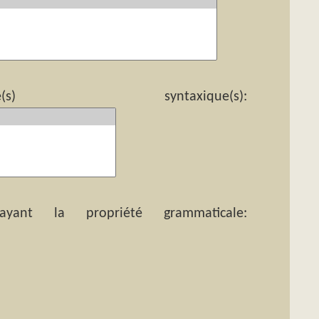
yntaxique(s):
ant la propriété grammaticale: