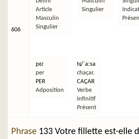
Défini
Masculin
Singul
Article
Singulier
Indicat
Masculin
Présen
Singulier
606
pɛɾ
tɕʲˈaːsa
per
chaçar.
PER
CAÇAR
Adposition
Verbe
Infinitif
Présent
Phrase
133 Votre fillette est-elle