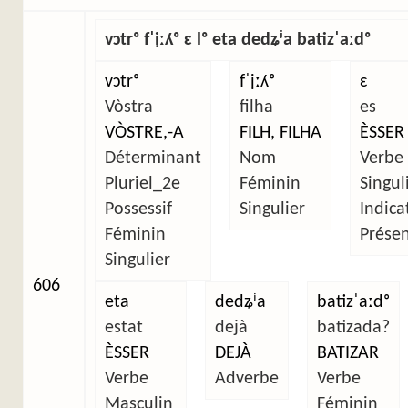
vɔtrᵒ fˈịːʎᵒ ɛ lᵒ eta dedʑʲa batizˈaːdᵒ
vɔtrᵒ
fˈịːʎᵒ
ɛ
Vòstra
filha
es
VÒSTRE,-A
FILH, FILHA
ÈSSER
Déterminant
Nom
Verbe
Pluriel_2e
Féminin
Singul
Possessif
Singulier
Indicat
Féminin
Prése
Singulier
606
eta
dedʑʲa
batizˈaːdᵒ
estat
dejà
batizada?
ÈSSER
DEJÀ
BATIZAR
Verbe
Adverbe
Verbe
Masculin
Féminin