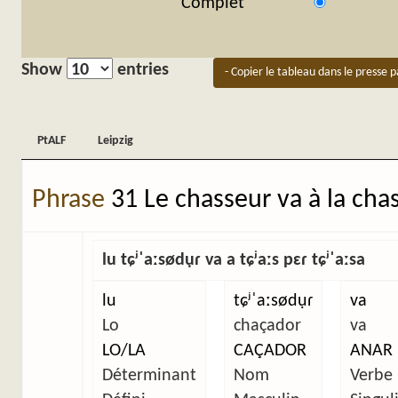
Complet
Show
entries
- Copier le tableau dans le presse p
PtALF
Leipzig
PtALF
Leipzig
Phrase
31 Le chasseur va à la cha
lu tɕʲˈaːsødụɾ va a tɕʲaːs pɛɾ tɕʲˈaːsa
lu
tɕʲˈaːsødụɾ
va
Lo
chaçador
va
LO/LA
CAÇADOR
ANAR
Déterminant
Nom
Verbe