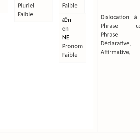
l
Pluriel
Faible
Faible
Dislocation à
æ̃n
Phrase com
en
Phrase si
NE
Déclarative,
Pronom
Affirmative,
Faible