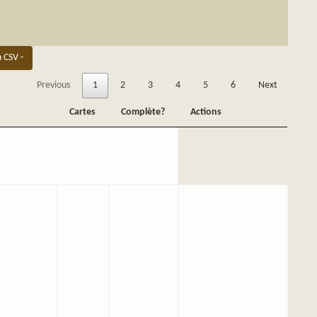
n CSV -
Previous
1
2
3
4
5
6
Next
Cartes
Complète?
Actions
Cartes
Complète?
Actions