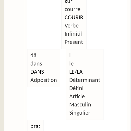
ku̜r
courre
COURIR
Verbe
Infinitif
Présent
dã
l
dans
le
DANS
LE/LA
Adposition
Déterminant
Défini
Article
Masculin
Singulier
praː