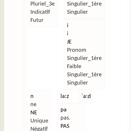
Pluriel_3e
Singulier_1ère
Indicatif
Singulier
Futur
i
i
JE
Pronom
Singulier_1ère
Faible
Singulier_1ère
Singulier
n
laːz
ˈaːd
ne
pa
NE
pas.
Unique
PAS
Négatif