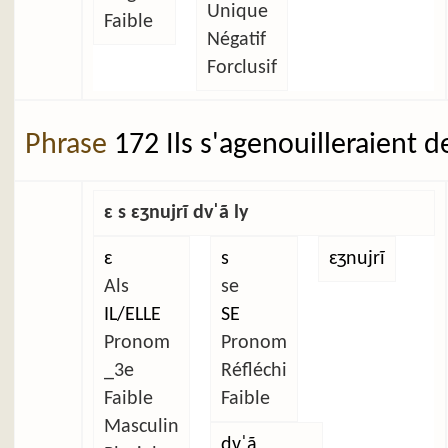
Unique
Faible
Négatif
Forclusif
Phrase
172 Ils s'agenouilleraient d
ɛ s ɛʒnujrĩ dvˈã ly
ɛ
s
ɛʒnujrĩ
Als
se
IL/ELLE
SE
Pronom
Pronom
_3e
Réfléchi
Faible
Faible
Masculin
dvˈã