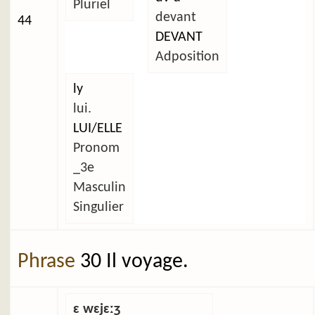
Pluriel
devant
44
DEVANT
Adposition
ly
lui.
LUI/ELLE
Pronom
_3e
Masculin
Singulier
Phrase
30 Il voyage.
ɛ wɛjɛːʒ