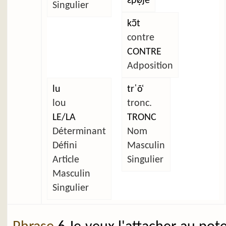
ɛpø̣je
Singulier
kɔ̃t
contre
CONTRE
Adposition
lu
trˈõ̜
lou
tronc.
LE/LA
TRONC
Déterminant
Nom
Défini
Masculin
Article
Singulier
Masculin
Singulier