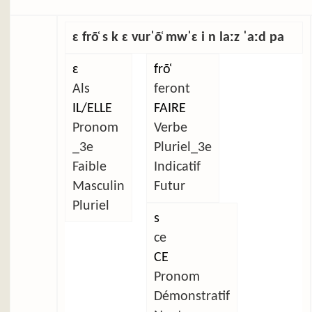
ɛ frõ̜ s k ɛ vurˈõ̜ mwˈɛ i n laːz ˈaːd pa
ɛ
frõ̜
Als
feront
IL/ELLE
FAIRE
Pronom
Verbe
_3e
Pluriel_3e
Faible
Indicatif
Masculin
Futur
Pluriel
s
ce
CE
Pronom
Démonstratif