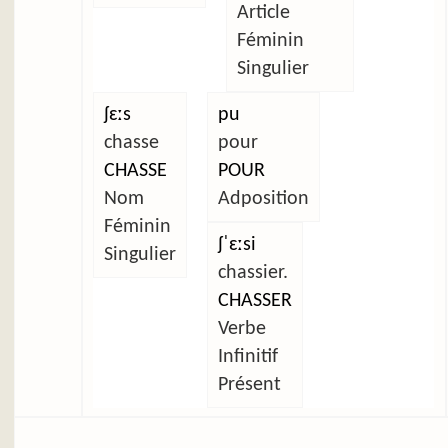
Article
Féminin
Singulier
ʃɛːs
pu
chasse
pour
CHASSE
POUR
Nom
Adposition
Féminin
ʃˈɛːsi
Singulier
chassier.
CHASSER
Verbe
Infinitif
Présent