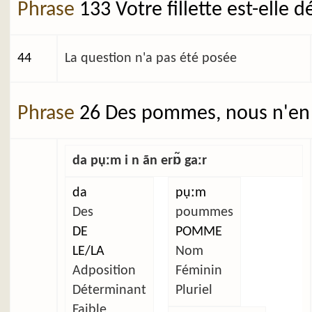
Phrase
133 Votre fillette est-elle 
44
La question n'a pas été posée
Phrase
26 Des pommes, nous n'en 
da pụːm i n ãn erɒ̃ gaːr
da
pụːm
Des
poummes
DE
POMME
LE/LA
Nom
Adposition
Féminin
Déterminant
Pluriel
Faible