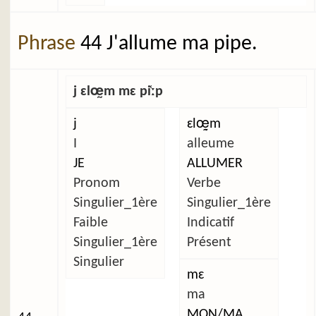
Phrase
44 J'allume ma pipe.
j ɛlœ̰m mɛ pi̜ːp
j
ɛlœ̰m
I
alleume
JE
ALLUMER
Pronom
Verbe
Singulier_1ère
Singulier_1ère
Faible
Indicatif
Singulier_1ère
Présent
Singulier
mɛ
ma
MON/MA