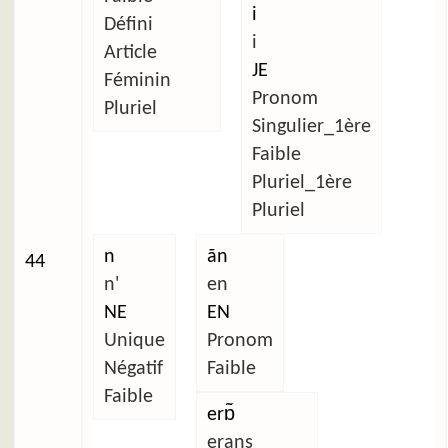
i
Défini
i
Article
JE
Féminin
Pronom
Pluriel
Singulier_1ère
Faible
Pluriel_1ère
Pluriel
n
ãn
44
n'
en
NE
EN
Unique
Pronom
Négatif
Faible
Faible
erɒ̃
erans