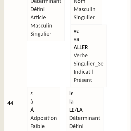
Déterminant
Nom
Défini
Masculin
Article
Singulier
Masculin
vɛ
Singulier
va
ALLER
Verbe
Singulier_3e
Indicatif
Présent
ɛ
lɛ
à
la
44
À
LE/LA
Adposition
Déterminant
Faible
Défini