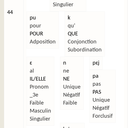
Singulier
44
pu
k
pour
qu'
POUR
QUE
Adposition
Conjonction
Subordination
ɛ
n
pɛj
al
ne
pa
IL/ELLE
NE
pas
Pronom
Unique
PAS
_3e
Négatif
Unique
Faible
Faible
Négatif
Masculin
Forclusif
Singulier