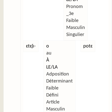
Pronom
_3e
Faible
Masculin
Singulier
ɛtɛʃɪˑ
o
potɛ
au
À
LE/LA
Adposition
Déterminant
Faible
Défini
Article
Masculin