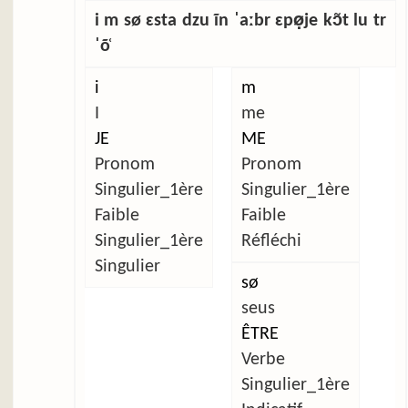
i m sø ɛsta dzu ĩn ˈaːbr ɛpø̣je kɔ̃t lu tr
ˈõ̜
i
m
I
me
JE
ME
Pronom
Pronom
Singulier_1ère
Singulier_1ère
Faible
Faible
Singulier_1ère
Réfléchi
Singulier
sø
seus
ÊTRE
Verbe
Singulier_1ère