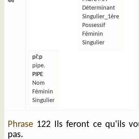
44
Déterminant
Singulier_1ère
Possessif
Féminin
Singulier
pi̜ːp
pipe.
PIPE
Nom
Féminin
Singulier
Phrase
122 Ils feront ce qu'ils v
pas.