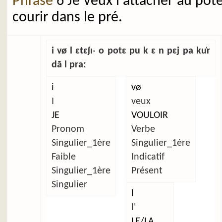
Phrase
6 Je veux l'attacher au pot
courir dans le pré.
i vø l ɛtɛʃɪˑ o potɛ pu k ɛ n pɛj pa ku̜r
dã l praː
i
vø
I
veux
JE
VOULOIR
Pronom
Verbe
Singulier_1ère
Singulier_1ère
Faible
Indicatif
Singulier_1ère
Présent
Singulier
l
l'
LE/LA