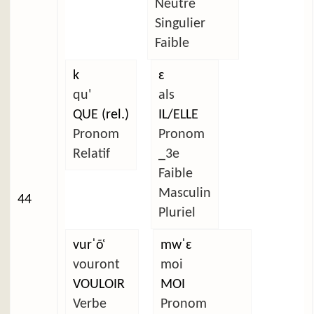
Neutre
Singulier
Faible
k
ɛ
qu'
als
QUE (rel.)
IL/ELLE
Pronom
Pronom
Relatif
_3e
Faible
Masculin
44
Pluriel
vurˈõ̜
mwˈɛ
vouront
moi
VOULOIR
MOI
Verbe
Pronom