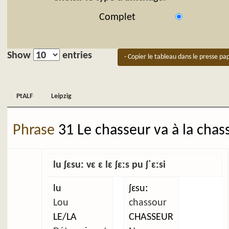
Complet
Show
entries
- Copier le tableau dans le presse pap
PtALF
Leipzig
PtALF
Leipzig
Phrase
31 Le chasseur va à la chas
lu ʃɛsuː vɛ ɛ lɛ ʃɛːs pu ʃˈɛːsi
lu
ʃɛsuː
Lou
chassour
LE/LA
CHASSEUR