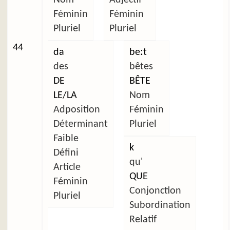
Féminin
Féminin
Pluriel
Pluriel
44
da
beːt
des
bêtes
DE
BÊTE
LE/LA
Nom
Adposition
Féminin
Déterminant
Pluriel
Faible
k
Défini
qu'
Article
QUE
Féminin
Conjonction
Pluriel
Subordination
Relatif