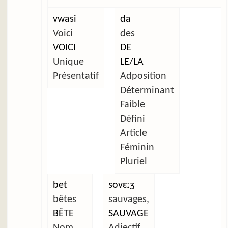
vwasi
da
Voici
des
VOICI
DE
Unique
LE/LA
Présentatif
Adposition
Déterminant
Faible
Défini
Article
Féminin
Pluriel
bet
sovɛːʒ
bêtes
sauvages,
BÊTE
SAUVAGE
Nom
Adjectif