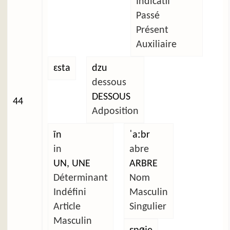
Indicatif
Passé
Présent
Auxiliaire
ɛsta
dzu
dessous
DESSOUS
44
Adposition
ĩn
ˈaːbr
in
abre
UN, UNE
ARBRE
Déterminant
Nom
Indéfini
Masculin
Article
Singulier
Masculin