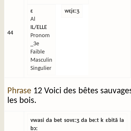
ɛ
wɛjɛːʒ
Al
IL/ELLE
44
Pronom
_3e
Faible
Masculin
Singulier
Phrase
12 Voici des bêtes sauvage
les bois.
vwasi da bet sovɛːʒ da beːt k ɛbitã la
bɔː