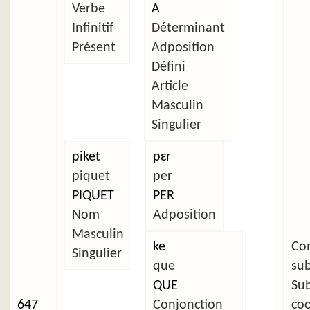
Verbe
A
Infinitif
Déterminant
Présent
Adposition
Défini
Article
Masculin
Singulier
piket
pɛr
piquet
per
PIQUET
PER
Nom
Adposition
Masculin
ke
C
Singulier
que
su
QUE
Su
647
Conjonction
co