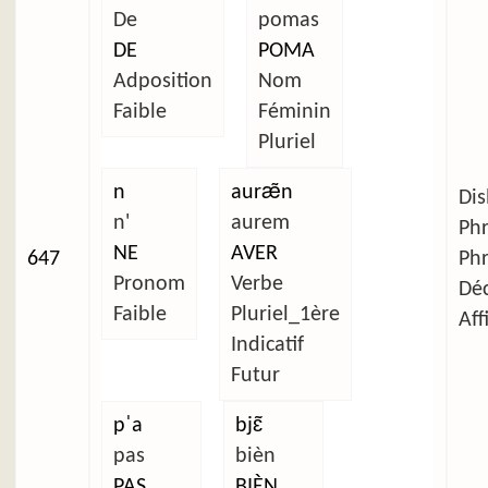
De
pomas
DE
POMA
Adposition
Nom
Faible
Féminin
Pluriel
n
auræ̃n
Dis
n'
aurem
Ph
NE
AVER
647
Ph
Pronom
Verbe
Déc
Faible
Pluriel_1ère
Aff
Indicatif
Futur
pˈa
bjɛ̃
pas
bièn
PAS
BIÈN