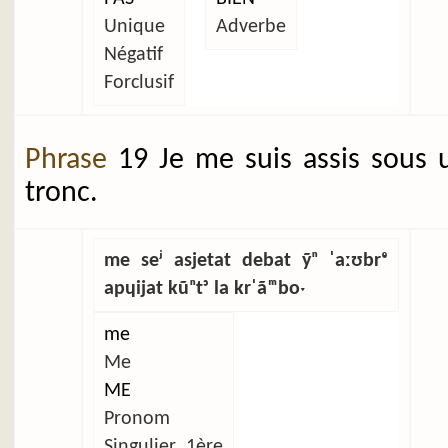
Unique
Adverbe
Négatif
Forclusif
Phrase
19 Je me suis assis sous 
tronc.
me seʲ asjetat debat ỹⁿ ˈaːʊbrᵉ
apɥijat kũⁿtᵓ la krˈãᵐboˑ
me
Me
ME
Pronom
Singulier_1ère