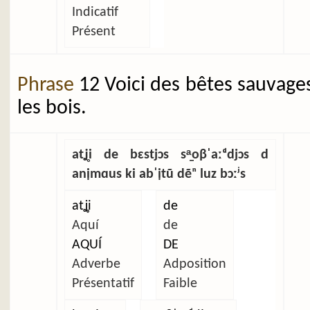
Indicatif
Présent
Phrase
12 Voici des bêtes sauvage
les bois.
atʝ̥i de bɛstjɔs sᵃ̱oβˈaːᵈdjɔs d
anịmɑus ki abˈịtũ dẽⁿ luz bɔːʲs
atʝ̥i
de
Aquí
de
AQUÍ
DE
Adverbe
Adposition
Présentatif
Faible