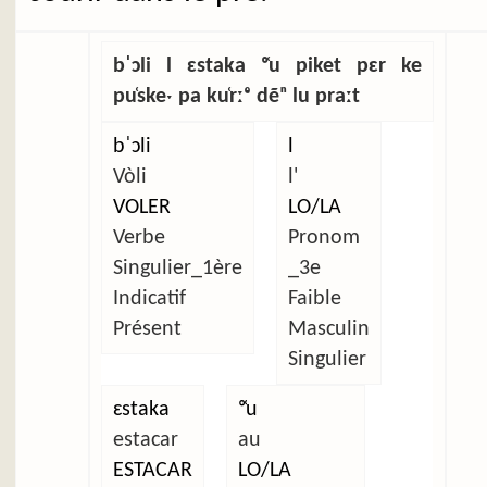
bˈɔli l ɛstaka ᵒ̜u piket pɛr ke
pu̜skeˑ pa ku̜rːᵉ dẽⁿ lu praːt
bˈɔli
l
Vòli
l'
VOLER
LO/LA
Verbe
Pronom
Singulier_1ère
_3e
Indicatif
Faible
Présent
Masculin
Singulier
ɛstaka
ᵒ̜u
estacar
au
ESTACAR
LO/LA