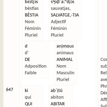
bɛstjɔs
sᵃ̱oβˈaːᵈdjɔs
bèstias
sauvatjas,
BÈSTIA
SALVATGE,-TJA
Nom
Adjectif
Féminin
Féminin
Pluriel
Pluriel
d
anịmɑus
d'
animaus
DE
ANIMAL
C
Adposition
Nom
su
Faible
Masculin
Re
Pluriel
av
Ph
647
ki
abˈịtũ
Déc
qui
abiton
Aff
QUI
ABITAR
Su