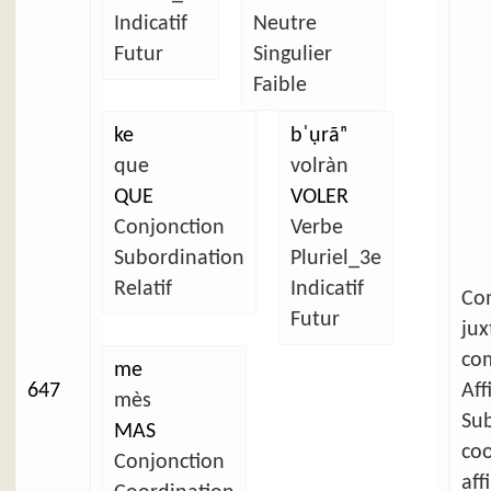
Indicatif
Neutre
Futur
Singulier
Faible
ke
bˈụrãⁿ
que
volràn
QUE
VOLER
Conjonction
Verbe
Subordination
Pluriel_3e
Relatif
Indicatif
C
Futur
ju
com
me
647
Aff
mès
Su
MAS
co
Conjonction
aff