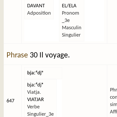
DAVANT
EL/ELA
Adposition
Pronom
_3e
Masculin
Singulier
Phrase
30 Il voyage.
bjaːᵈdjᵉ
bjaːᵈdjᵉ
Ph
Viatja.
co
VIATJAR
647
si
Verbe
Aff
Singulier_3e