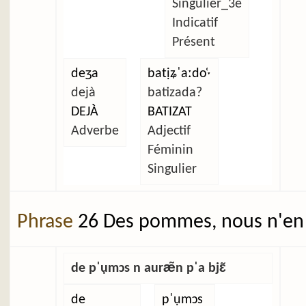
Singulier_3e
Indicatif
Présent
deʒa
batịʑˈaːdo̜ˑ
dejà
batizada?
DEJÀ
BATIZAT
Adverbe
Adjectif
Féminin
Singulier
Phrase
26 Des pommes, nous n'en 
de pˈụmɔs n auræ̃n pˈa bjɛ̃
de
pˈụmɔs