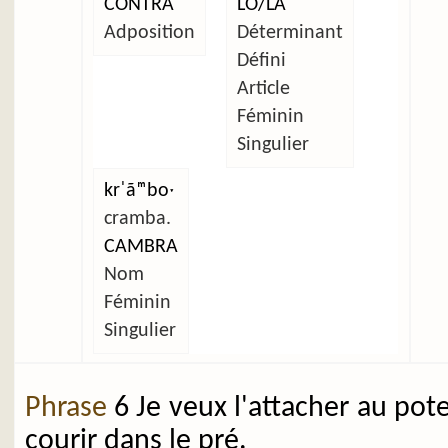
CONTRA
LO/LA
Adposition
Déterminant
Défini
Article
Féminin
Singulier
krˈãᵐboˑ
cramba.
CAMBRA
Nom
Féminin
Singulier
Phrase
6 Je veux l'attacher au pot
courir dans le pré.