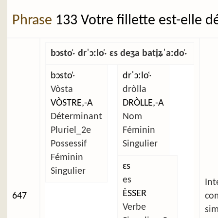
Phrase
133 Votre fillette est-elle 
bɔsto̜ˑ drˈɔːlo̜ˑ ɛs deʒa batịʑˈaːdo̜ˑ
bɔsto̜ˑ
drˈɔːlo̜ˑ
Vòsta
dròlla
VÒSTRE,-A
DRÒLLE,-A
Déterminant
Nom
Pluriel_2e
Féminin
Possessif
Singulier
Féminin
ɛs
Singulier
es
Int
ÈSSER
647
co
Verbe
sim