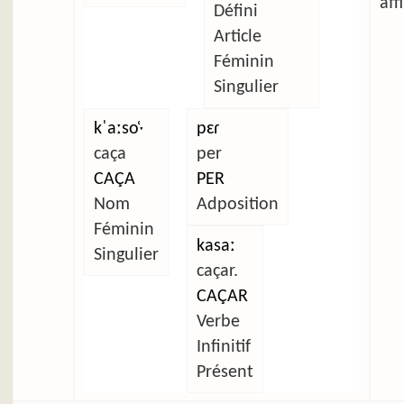
aff
Défini
Article
Féminin
Singulier
kˈaːso̜ˑ
pɛɾ
caça
per
CAÇA
PER
Nom
Adposition
Féminin
kasaː
Singulier
caçar.
CAÇAR
Verbe
Infinitif
Présent