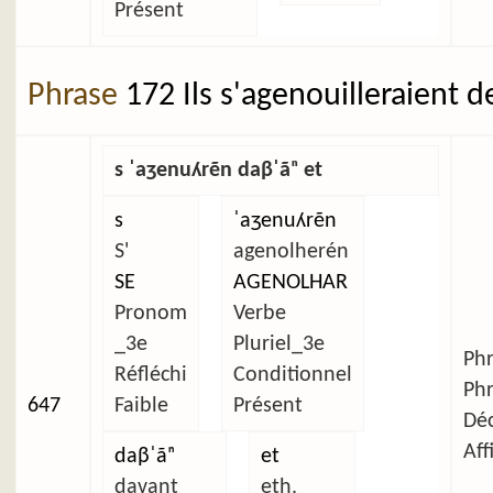
Présent
Phrase
172 Ils s'agenouilleraient d
s ˈaʒenuʎrẽn daβˈãⁿ et
s
ˈaʒenuʎrẽn
S'
agenolherén
SE
AGENOLHAR
Pronom
Verbe
_3e
Pluriel_3e
Ph
Réfléchi
Conditionnel
Ph
647
Faible
Présent
Déc
Aff
daβˈãⁿ
et
davant
eth.