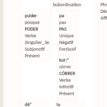
Subordination
Ph
Déc
pu̜skeˑ
pa
Aff
posque
pas
PODER
PAS
Verbe
Unique
Singulier_3e
Négatif
Subjonctif
Forclusif
Présent
ku̜rːᵉ
córrer
CÓRRER
Verbe
Infinitif
Présent
dẽⁿ
lu