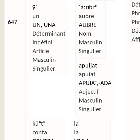
Dét
ỹⁿ
ˈaːʊbrᵉ
Ph
un
aubre
647
Ph
UN, UNA
AUBRE
Déc
Déterminant
Nom
Aff
Indéfini
Masculin
Article
Singulier
Masculin
apɥijat
Singulier
apuiat
APUIAT,-ADA
Adjectif
Masculin
Singulier
kũⁿtᵓ
la
conta
la