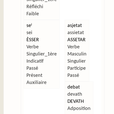
Réfléchi
Faible
seʲ
asjetat
sei
assietat
ÈSSER
ASSETAR
Verbe
Verbe
Singulier_1ère
Masculin
Indicatif
Singulier
Passé
Participe
Présent
Passé
Auxiliaire
debat
devath
DEVATH
Adposition