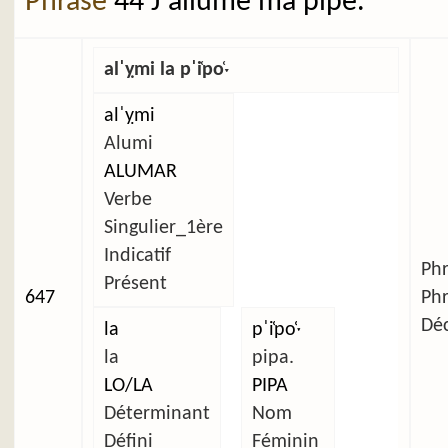
Phrase
44 J'allume ma pipe.
alˈỵmi la pˈi̜po̜ˑ
alˈỵmi
Alumi
ALUMAR
Verbe
Singulier_1ère
Indicatif
Ph
Présent
647
Ph
Déc
la
pˈi̜po̜ˑ
la
pipa.
LO/LA
PIPA
Déterminant
Nom
Défini
Féminin