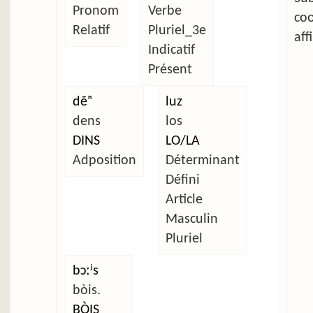
Pronom
Verbe
co
Relatif
Pluriel_3e
aff
Indicatif
Présent
dẽⁿ
luz
dens
los
DINS
LO/LA
Adposition
Déterminant
Défini
Article
Masculin
Pluriel
bɔːʲs
bòis.
BÒIS