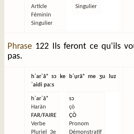
Article
Singulier
Féminin
Singulier
Phrase
122 Ils feront ce qu'ils v
pas.
hˈarˈãⁿ sɔ ke bˈụrãⁿ me ʒu luz
ˈaidi paːs
hˈarˈãⁿ
sɔ
Haràn
çò
FAR/FAIRE
ÇÒ
Verbe
Pronom
Pluriel_3e
Démonstratif