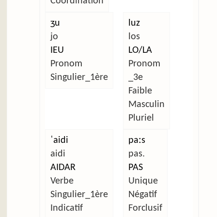
Coordination
ʒu
luz
jo
los
IEU
LO/LA
Pronom
Pronom
Singulier_1ère
_3e
Faible
Masculin
Pluriel
ˈaidi
paːs
aidi
pas.
AIDAR
PAS
Verbe
Unique
Singulier_1ère
Négatif
Indicatif
Forclusif