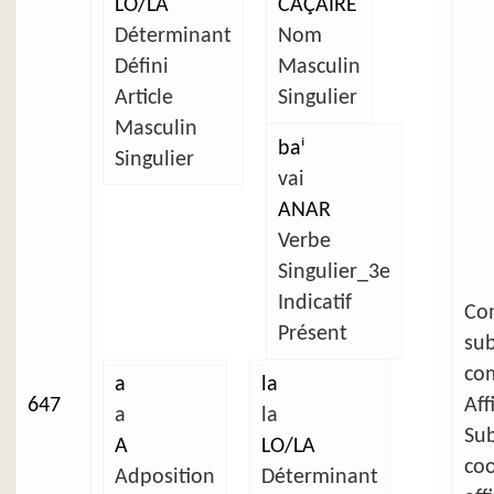
LO/LA
CAÇAIRE
Déterminant
Nom
Défini
Masculin
Article
Singulier
Masculin
baⁱ
Singulier
vai
ANAR
Verbe
Singulier_3e
Indicatif
C
Présent
su
com
a
la
647
Aff
a
la
Su
A
LO/LA
co
Adposition
Déterminant