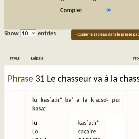
Complet
Show
entries
- Copier le tableau dans le presse pap
PtALF
Leipzig
Pro
PtALF
Leipzig
Pro
Phrase
31 Le chasseur va à la chas
lu kasˈaːiɾᵉ baⁱ a la kˈaːso̜ˑ pɛɾ
kasaː
lu
kasˈaːiɾᵉ
Lo
caçaire