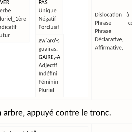
VER
PAS
erbe
Unique
Dislocation à
luriel_1ère
Négatif
Phrase com
ndicatif
Forclusif
Phrase si
utur
Déclarative,
gwˈaro̜ˑs
Affirmative,
guairas.
GAIRE,-A
Adjectif
Indéfini
Féminin
Pluriel
n arbre, appuyé contre le tronc.