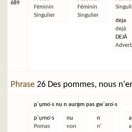
689
Féminin
Féminin
Singuli
Singulier
Singulier
deja
dejà
DEJÀ
Adver
Phrase
26 Des pommes, nous n'en
pˈụmo̜ˑs nu n aura̰m pas gwˈaro̜ˑs
pˈụmo̜ˑs
nu
n
a
Pomas
non
n'
a