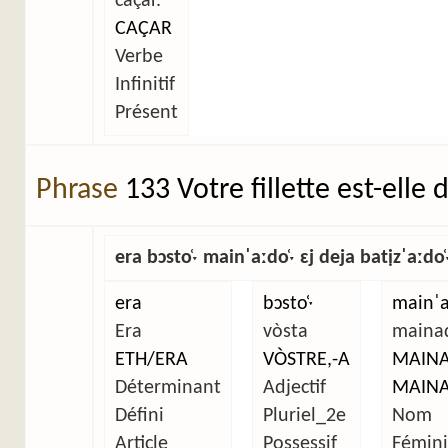
caçar.
CAÇAR
Verbe
Infinitif
Présent
Phrase
133 Votre fillette est-elle
era bɔsto̜ˑ mainˈaːdo̜ˑ ɛj deja batịzˈaːdo̜
era
bɔsto̜ˑ
mainˈa
Era
vòsta
maina
ETH/ERA
VÒSTRE,-A
MAINA
Déterminant
Adjectif
MAIN
Défini
Pluriel_2e
Nom
Article
Possessif
Fémin