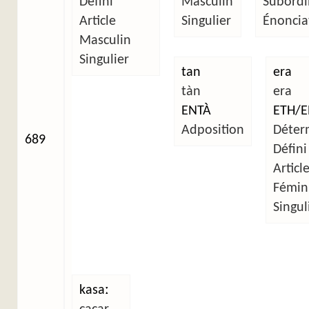
Défini
Masculin
Subordi
Article
Singulier
Énonciat
Masculin
Singulier
tan
era
tàn
era
ENTÀ
ETH/E
Adposition
Déter
689
Défini
Articl
Fémin
Singul
kasaː