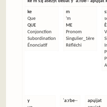
ke m sɔj asezy̜t debat y ˈaːrbeˑˑ apɥijat k
ke
m
s
Que
'm
s
QUE
ME
È
Conjonction
Pronom
V
Subordination
Singulier_1ère
S
Énonciatif
Réfléchi
I
P
P
A
y
ˈaːrbeˑˑ
apɥijat