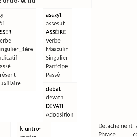
ˈũntroˑ et trũⁿ
ɔj
asezy̜t
òi
assesut
SSER
ASSÈIRE
erbe
Verbe
ingulier_1ère
Masculin
ndicatif
Singulier
assé
Participe
résent
Passé
uxiliaire
debat
devath
DEVATH
Adposition
Détachement à
kˈũntroˑ
Phrase com