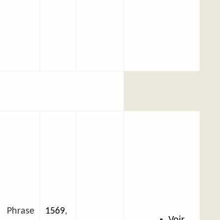
, Phrase
1569
,
Voir