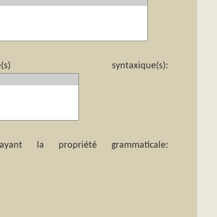
yntaxique(s):
ant la propriété grammaticale: