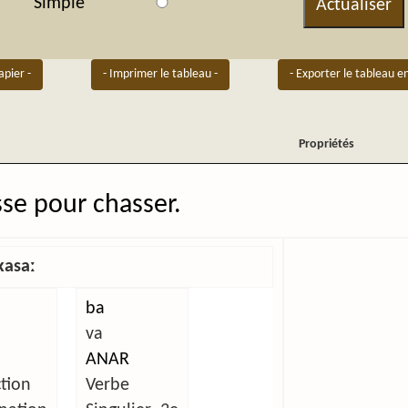
Simple
Actualiser
apier -
- Imprimer le tableau -
- Exporter le tableau e
Propriétés
Propriétés
sse pour chasser.
kasaː
ba
va
ANAR
tion
Verbe