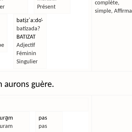
complète, 
er
Présent
simple, Affirma
batịzˈaːdo̜ˑ
batizada?
BATIZAT
be
Adjectif
Féminin
Singulier
 aurons guère.
ura̰m
pas
uram
pas