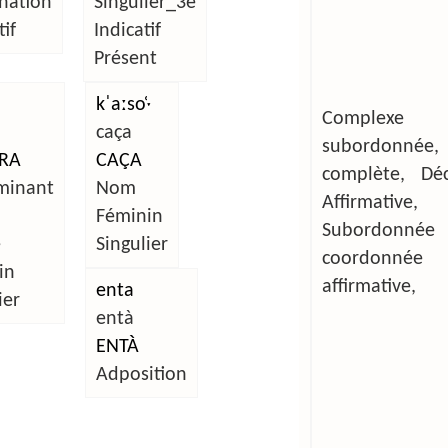
nation
Singulier_3e
if
Indicatif
Présent
kˈaːso̜ˑ
Complexe
caça
subordonnée,
RA
CAÇA
complète, Décl
minant
Nom
Affirmative,
Féminin
Subordonn
e
Singulier
coordonnée
in
affirmative,
enta
ier
entà
ENTÀ
Adposition