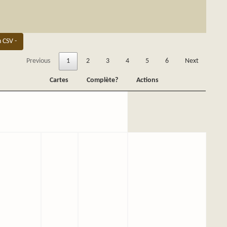
n CSV -
Previous
1
2
3
4
5
6
Next
Cartes
Complète?
Actions
Cartes
Complète?
Actions