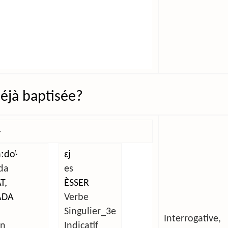
 déjà baptisée?
ˑ
ːdo̜ˑ
ɛj
da
es
T,
ÈSSER
ADA
Verbe
Singulier_3e
Interrogative
in
Indicatif