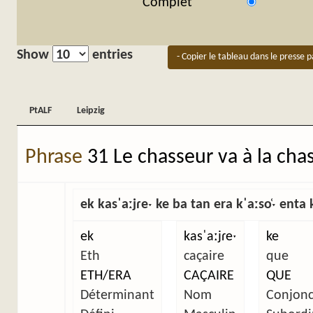
Complet
Show
entries
- Copier le tableau dans le presse p
PtALF
Leipzig
PtALF
Leipzig
Phrase
31 Le chasseur va à la cha
ek kasˈaːjɾeˑ ke ba tan era kˈaːso̜ˑ enta 
ek
kasˈaːjɾeˑ
ke
Eth
caçaire
que
ETH/ERA
CAÇAIRE
QUE
Déterminant
Nom
Conjonc