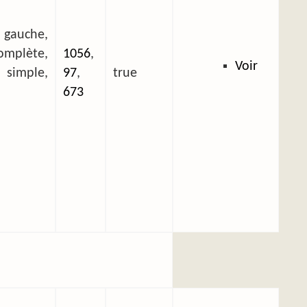
 gauche,
plète,
1056
,
Voir
mple,
97
,
true
673