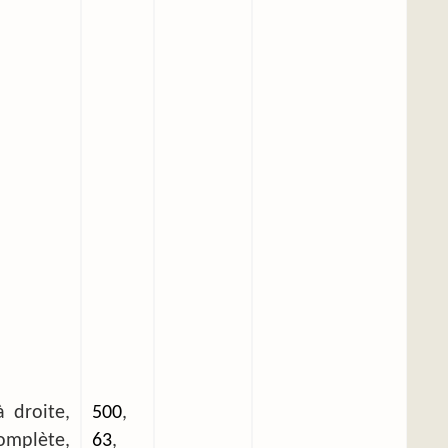
 droite,
500
,
plète,
63
,