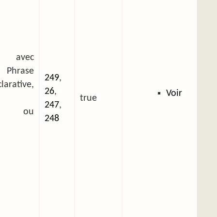
 avec
 Phrase
249
,
arative,
26
,
Voir
true
247
,
ée ou
248