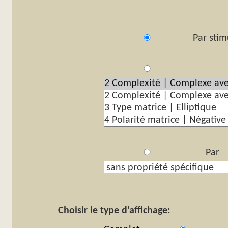
Par stim
Pa
Par p
Choisir le type d'affichage: