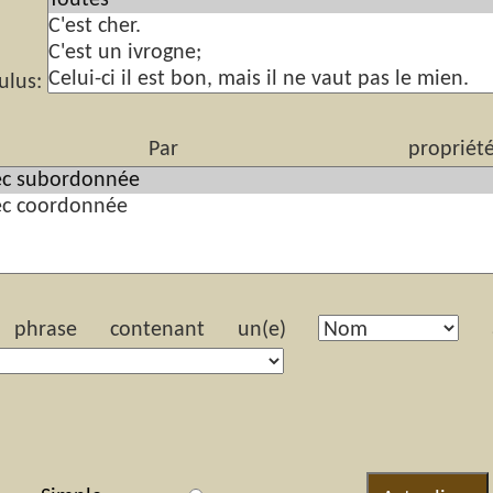
ulus:
r propriété(s) s
hrase contenant un(e)
ay