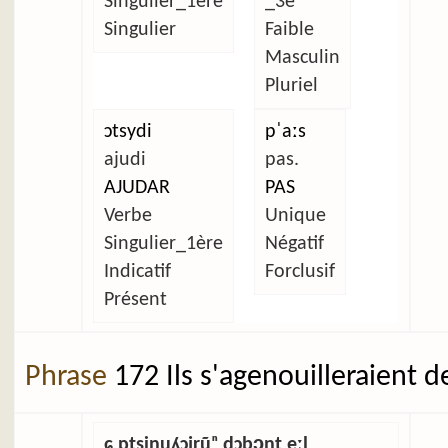
Singulier_1ère
_3e
Singulier
Faible
Masculin
Pluriel
ɔtsydi
pˈaːs
ajudi
pas.
AJUDAR
PAS
Verbe
Unique
Singulier_1ère
Négatif
Indicatif
Forclusif
Présent
Phrase
172 Ils s'agenouilleraient d
ɕ ɒtsịnuʎɔjrũⁿ dɔbɔ̰nt eːl