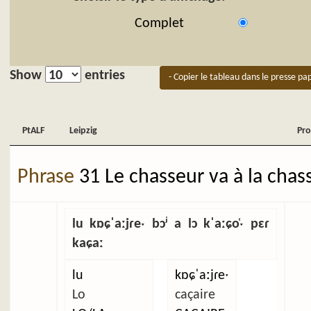
Complet
Show
entries
- Copier le tableau dans le presse pap
PtALF
Leipzig
Pro
PtALF
Leipzig
Pro
Phrase
31 Le chasseur va à la chas
lu kɒɕˈaːjɾeˑ bɔʲ a lɔ kˈaːɕo̜ˑ pɛɾ
kaɕaː
lu
kɒɕˈaːjɾeˑ
Lo
caçaire