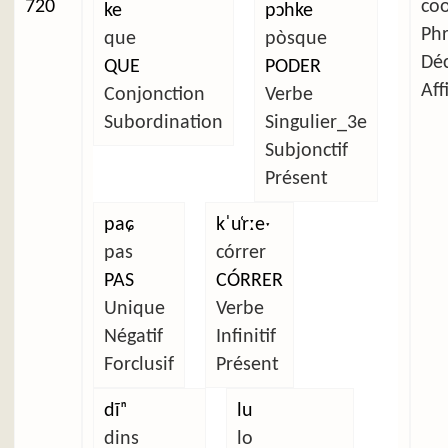
720
co
ke
pɔhke
Ph
que
pòsque
Déc
QUE
PODER
Aff
Conjonction
Verbe
Subordination
Singulier_3e
Subjonctif
Présent
paɕ
kˈu̜rːeˑ
pas
córrer
PAS
CÓRRER
Unique
Verbe
Négatif
Infinitif
Forclusif
Présent
dĩⁿ
lu
dins
lo