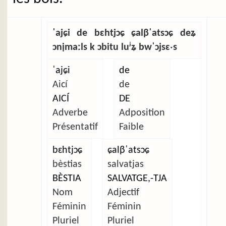
ˈajɕi de bɛhtjɔɕ ɕalβˈatsɔɕ deʑ
ɔnịmaːls k ɔbitu luʲʑ bwˈɔjsɛˑs
ˈajɕi
de
Aicí
de
AICÍ
DE
Adverbe
Adposition
Présentatif
Faible
bɛhtjɔɕ
ɕalβˈatsɔɕ
bèstias
salvatjas
BÈSTIA
SALVATGE,-TJA
Nom
Adjectif
Féminin
Féminin
Pluriel
Pluriel