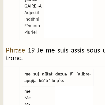
GAIRE,-A
Adjectif
Indéfini
Féminin
Pluriel
Phrase
19 Je me suis assis sous 
tronc.
me suj ɑʃịtat dəzuʑ ỹⁿ ˈaːlbreˑ
apɥijaᵗ kũⁿtrᵉ lu pˈeː
me
Me
ME