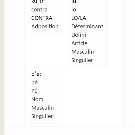
kũⁿtrᵉ
lu
contra
lo
CONTRA
LO/LA
Adposition
Déterminant
Défini
Article
Masculin
Singulier
pˈeː
pè
PÈ
Nom
Masculin
Singulier