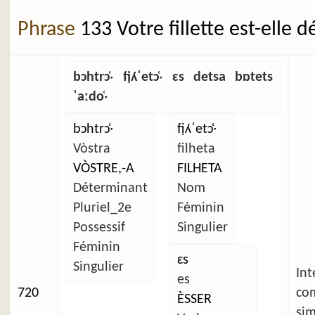
Phrase
133 Votre fillette est-elle 
bɔhtrɔ̜ˑ fịʎˈetɔ̜ˑ ɛs detsa bɒtets
ˈaːdo̜ˑ
bɔhtrɔ̜ˑ
fịʎˈetɔ̜ˑ
Vòstra
filheta
VÒSTRE,-A
FILHETA
Déterminant
Nom
Pluriel_2e
Féminin
Possessif
Singulier
Féminin
ɛs
Singulier
Int
es
720
co
ÈSSER
sim