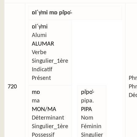
ɒlˈy̜mi mɒ pi̜po̜ˑ
ɒlˈy̜mi
Alumi
ALUMAR
Verbe
Singulier_1ère
Indicatif
Présent
Ph
720
Ph
mɒ
pi̜po̜ˑ
Déc
ma
pipa.
MON/MA
PIPA
Déterminant
Nom
Singulier_1ère
Féminin
Possessif
Singulier