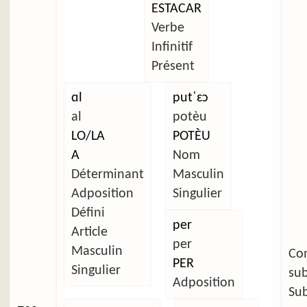
ESTACAR
Verbe
Infinitif
Présent
ɑl
putˈɛɔ
al
potèu
LO/LA
POTÈU
A
Nom
Déterminant
Masculin
Adposition
Singulier
Défini
per
Article
per
Masculin
C
PER
Singulier
su
Adposition
Su