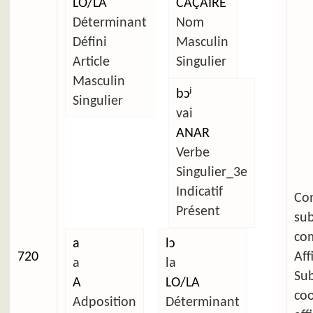
LO/LA
CAÇAIRE
Déterminant
Nom
Défini
Masculin
Article
Singulier
Masculin
bɔʲ
Singulier
vai
ANAR
Verbe
Singulier_3e
Indicatif
C
Présent
su
com
a
lɔ
720
Aff
a
la
Su
A
LO/LA
co
Adposition
Déterminant