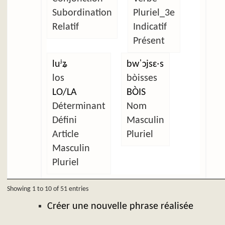
Subordination
Pluriel_3e
Relatif
Indicatif
Présent
luʲʑ
bwˈɔjsɛˑs
los
bòisses
LO/LA
BÒIS
Déterminant
Nom
Défini
Masculin
Article
Pluriel
Masculin
Pluriel
Showing 1 to 10 of 51 entries
Créer une nouvelle phrase réalisée