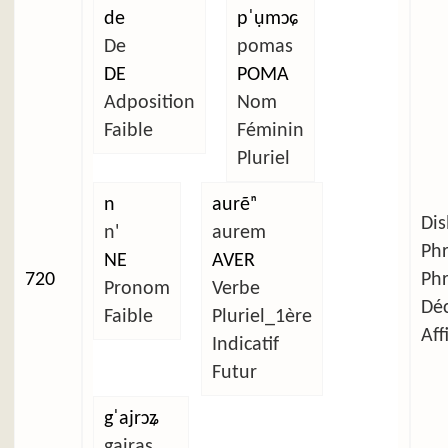
de
pˈụmɔɕ
De
pomas
DE
POMA
Adposition
Nom
Faible
Féminin
Pluriel
n
aurẽⁿ
Dis
n'
aurem
Ph
NE
AVER
720
Ph
Pronom
Verbe
Déc
Faible
Pluriel_1ère
Aff
Indicatif
Futur
gˈajrɔʑ
gairas.