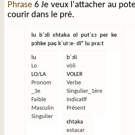
Phrase
6 Je veux l'attacher au pot
courir dans le pré.
lu bˈɔli ɛhtaka ɑl putˈɛɔ per ke
pɔhke paɕ kˈu̜rːeˑ dĩⁿ lu praːt
lu
bˈɔli
Lo
vòli
LO/LA
VOLER
Pronom
Verbe
_3e
Singulier_1ère
Faible
Indicatif
Masculin
Présent
Singulier
ɛhtaka
estacar