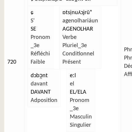
ɕ
ɒtsịnuʎɔjrũⁿ
S'
agenolhariáun
SE
AGENOLHAR
Pronom
Verbe
_3e
Pluriel_3e
Ph
Réfléchi
Conditionnel
Ph
720
Faible
Présent
Déc
Aff
dɔbɔ̰nt
eːl
davant
el
DAVANT
EL/ELA
Adposition
Pronom
_3e
Masculin
Singulier