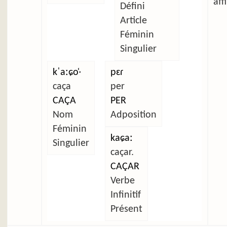
aff
Défini
Article
Féminin
Singulier
kˈaːɕo̜ˑ
pɛɾ
caça
per
CAÇA
PER
Nom
Adposition
Féminin
kaɕaː
Singulier
caçar.
CAÇAR
Verbe
Infinitif
Présent