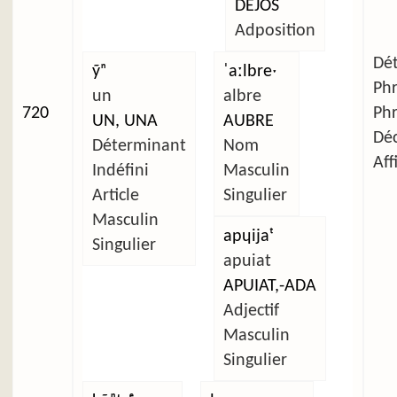
DEJÓS
Adposition
Dét
ỹⁿ
ˈaːlbreˑ
Ph
un
albre
720
Ph
UN, UNA
AUBRE
Déc
Déterminant
Nom
Aff
Indéfini
Masculin
Article
Singulier
Masculin
apɥijaᵗ
Singulier
apuiat
APUIAT,-ADA
Adjectif
Masculin
Singulier