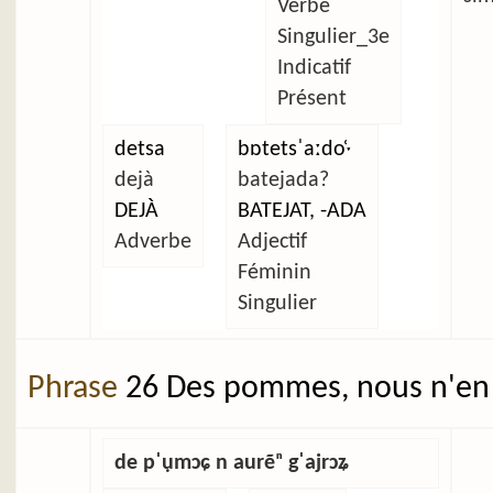
Verbe
Singulier_3e
Indicatif
Présent
detsa
bɒtetsˈaːdo̜ˑ
dejà
batejada?
DEJÀ
BATEJAT, -ADA
Adverbe
Adjectif
Féminin
Singulier
Phrase
26 Des pommes, nous n'en 
de pˈụmɔɕ n aurẽⁿ gˈajrɔʑ