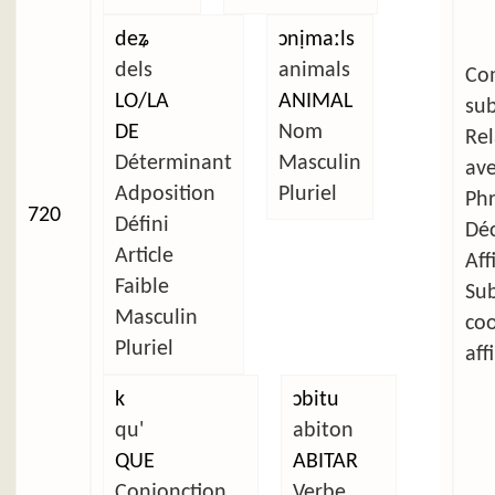
deʑ
ɔnịmaːls
dels
animals
C
LO/LA
ANIMAL
su
DE
Nom
Re
Déterminant
Masculin
av
Adposition
Pluriel
Ph
720
Défini
Déc
Article
Aff
Faible
Su
Masculin
co
Pluriel
aff
k
ɔbitu
qu'
abiton
QUE
ABITAR
Conjonction
Verbe