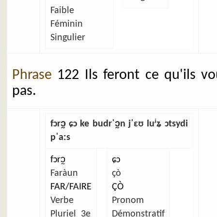
Faible
Féminin
Singulier
Phrase
122 Ils feront ce qu'ils v
pas.
fɔrɔ̰ ɕɔ ke budrˈɔ̰n jˈɛʊ luʲʑ ɔtsydi
pˈaːs
fɔrɔ̰
ɕɔ
Faràun
çò
FAR/FAIRE
ÇÒ
Verbe
Pronom
Pluriel_3e
Démonstratif