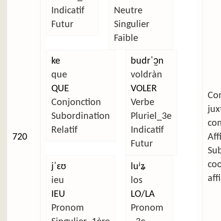
Indicatif
Neutre
Futur
Singulier
Faible
ke
budrˈɔ̰n
que
voldràn
QUE
VOLER
C
Conjonction
Verbe
ju
Subordination
Pluriel_3e
com
Relatif
Indicatif
720
Aff
Futur
Su
co
jˈɛʊ
luʲʑ
aff
ieu
los
IEU
LO/LA
Pronom
Pronom