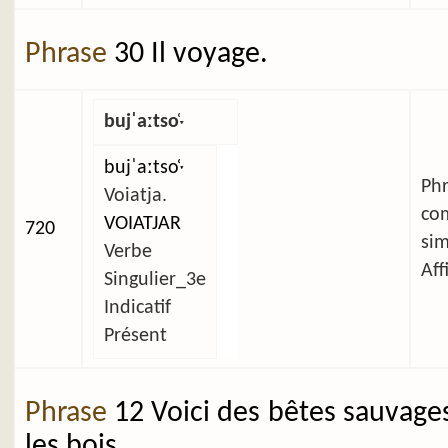
Phrase
30 Il voyage.
bujˈaːtso̜ˑ
bujˈaːtso̜ˑ
Ph
Voiatja.
co
VOIATJAR
720
si
Verbe
Aff
Singulier_3e
Indicatif
Présent
Phrase
12 Voici des bêtes sauvage
les bois.