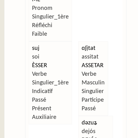
Pronom
Singulier_1ère
Réfléchi
Faible
suj
ɑʃịtat
soi
assitat
ÈSSER
ASSETAR
Verbe
Verbe
Singulier_1ère
Masculin
Indicatif
Singulier
Passé
Participe
Présent
Passé
Auxiliaire
dəzuʑ
dejós