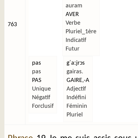
auram
AVER
Verbe
763
Pluriel_1ère
Indicatif
Futur
pas
gˈaːjrɔs
pas
gairas.
PAS
GAIRE,-A
Unique
Adjectif
Négatif
Indéfini
Forclusif
Féminin
Pluriel