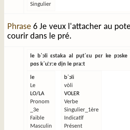
Singulier
Phrase
6 Je veux l'attacher au pot
courir dans le pré.
le bˈɔli ɛstaka al pụtˈɛu pɛr ke pɔske
pɑs kˈu̜ːrːe dịn le praːt
le
bˈɔli
Le
vòli
LO/LA
VOLER
Pronom
Verbe
_3e
Singulier_1ère
Faible
Indicatif
Masculin
Présent