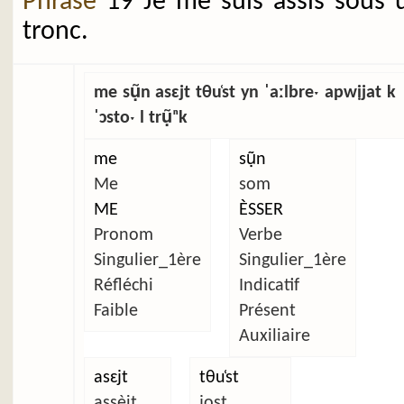
Phrase
19 Je me suis assis sous 
tronc.
me sụ̃n asɛjt tθu̜st yn ˈaːlbreˑ apwịjat k
ˈɔstoˑ l trụ̃ⁿk
me
sụ̃n
Me
som
ME
ÈSSER
Pronom
Verbe
Singulier_1ère
Singulier_1ère
Réfléchi
Indicatif
Faible
Présent
Auxiliaire
asɛjt
tθu̜st
assèit
jost