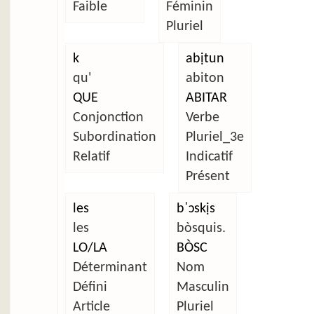
Faible
Féminin
Pluriel
k
abịtun
qu'
abiton
QUE
ABITAR
Conjonction
Verbe
Subordination
Pluriel_3e
Relatif
Indicatif
Présent
les
bˈɔskịs
les
bòsquis.
LO/LA
BÒSC
Déterminant
Nom
Défini
Masculin
Article
Pluriel