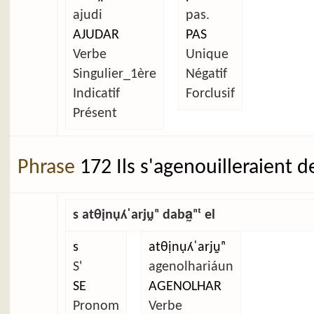
ajudi
pas.
AJUDAR
PAS
Verbe
Unique
Singulier_1ère
Négatif
Indicatif
Forclusif
Présent
Phrase
172 Ils s'agenouilleraient d
s atθịnụʎˈarjṵⁿ daba̰ⁿᵗ el
s
atθịnụʎˈarjṵⁿ
S'
agenolhariáun
SE
AGENOLHAR
Pronom
Verbe