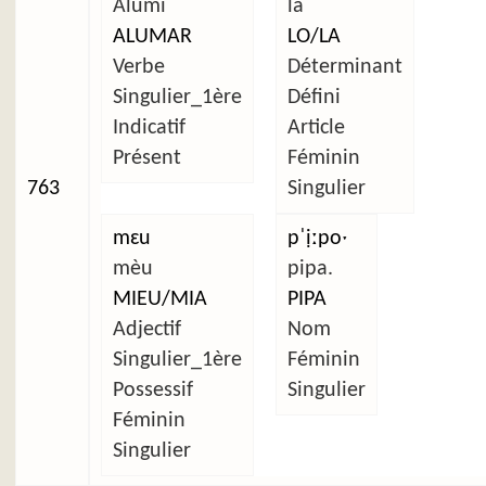
Alumi
la
ALUMAR
LO/LA
Verbe
Déterminant
Singulier_1ère
Défini
Indicatif
Article
Présent
Féminin
763
Singulier
mɛu
pˈịːpoˑ
mèu
pipa.
MIEU/MIA
PIPA
Adjectif
Nom
Singulier_1ère
Féminin
Possessif
Singulier
Féminin
Singulier