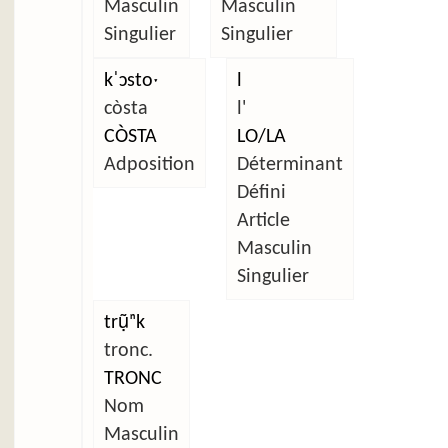
Masculin
Masculin
Singulier
Singulier
kˈɔstoˑ
l
còsta
l'
CÒSTA
LO/LA
Adposition
Déterminant
Défini
Article
Masculin
Singulier
trụ̃ⁿk
tronc.
TRONC
Nom
Masculin