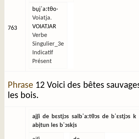
bụjˈaːtθoˑ
Voiatja.
VOIATJAR
763
Verbe
Singulier_3e
Indicatif
Présent
Phrase
12 Voici des bêtes sauvage
les bois.
ajʃi de bɛstjɔs salbˈaːtθɔs de bˈɛstjɔs k
abịtun les bˈɔskịs