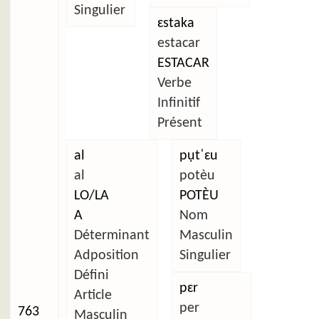
Singulier
ɛstaka
estacar
ESTACAR
Verbe
Infinitif
Présent
al
pụtˈɛu
al
potèu
LO/LA
POTÈU
A
Nom
Déterminant
Masculin
Adposition
Singulier
Défini
pɛr
Article
per
763
Masculin