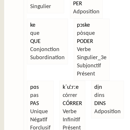
PER
Singulier
Adposition
ke
pɔske
que
pòsque
QUE
PODER
Conjonction
Verbe
Subordination
Singulier_3e
Subjonctif
Présent
pɑs
kˈu̜ːrːe
dịn
pas
córrer
dins
PAS
CÓRRER
DINS
Unique
Verbe
Adposition
Négatif
Infinitif
Forclusif
Présent