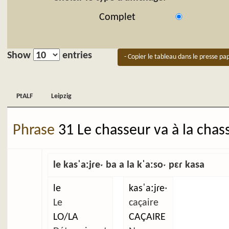
Complet
Show
entries
- Copier le tableau dans le presse pap
PtALF
Leipzig
PtALF
Leipzig
Phrase
31 Le chasseur va à la chas
le kasˈaːjɾeˑ ba a la kˈaːsoˑ pɛɾ kasa
le
kasˈaːjɾeˑ
Le
caçaire
LO/LA
CAÇAIRE