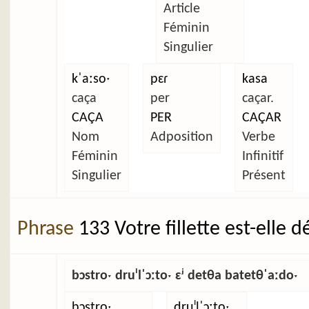
Article
Féminin
Singulier
kˈaːsoˑ
pɛɾ
kasa
caça
per
caçar.
CAÇA
PER
CAÇAR
Nom
Adposition
Verbe
Féminin
Infinitif
Singulier
Présent
Phrase
133 Votre fillette est-elle 
bɔstroˑ druˡlˈɔːtoˑ ɛʲ detθa batetθˈaːdoˑ
bɔstroˑ
druˡlˈɔːtoˑ