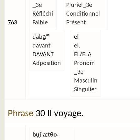
_3e
Pluriel_3e
Réfléchi
Conditionnel
763
Faible
Présent
daba̰ⁿᵗ
el
davant
el.
DAVANT
EL/ELA
Adposition
Pronom
_3e
Masculin
Singulier
Phrase
30 Il voyage.
bụjˈaːtθoˑ