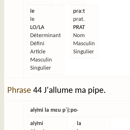
le
praːt
le
prat.
LO/LA
PRAT
Déterminant
Nom
Défini
Masculin
Article
Singulier
Masculin
Singulier
Phrase
44 J'allume ma pipe.
aly̜mi la mɛu pˈịːpoˑ
aly̜mi
la