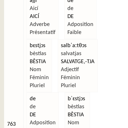
ajʃi
de
Aicí
de
AICÍ
DE
Adverbe
Adposition
Présentatif
Faible
bɛstjɔs
salbˈaːtθɔs
bèstias
salvatjas
BÈSTIA
SALVATGE,-TJA
Nom
Adjectif
Féminin
Féminin
Pluriel
Pluriel
de
bˈɛstjɔs
de
bèstias
DE
BÈSTIA
Adposition
Nom
763