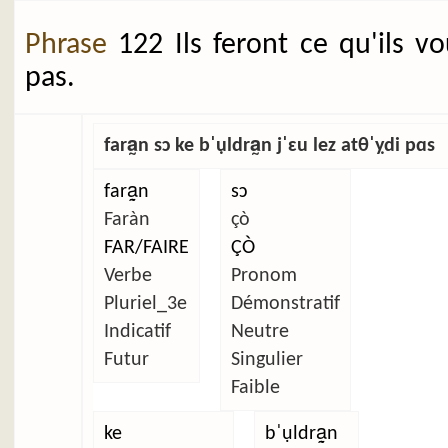
Phrase
122 Ils feront ce qu'ils v
pas.
fara̰n sɔ ke bˈụldra̰n jˈɛu lez atθˈỵdi pɑs
fara̰n
sɔ
Faràn
çò
FAR/FAIRE
ÇÒ
Verbe
Pronom
Pluriel_3e
Démonstratif
Indicatif
Neutre
Futur
Singulier
Faible
ke
bˈụldra̰n