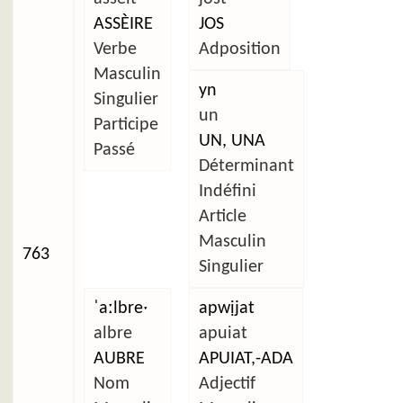
ASSÈIRE
JOS
Verbe
Adposition
Masculin
yn
Singulier
un
Participe
UN, UNA
Passé
Déterminant
Indéfini
Article
Masculin
763
Singulier
ˈaːlbreˑ
apwịjat
albre
apuiat
AUBRE
APUIAT,-ADA
Nom
Adjectif