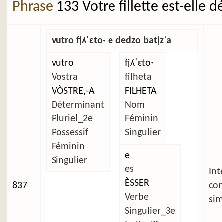
Phrase
133 Votre fillette est-elle 
vutro fịʎˈɛtoˑ e dedzo batịzˈa
vutro
fịʎˈɛtoˑ
Vostra
filheta
VÒSTRE,-A
FILHETA
Déterminant
Nom
Pluriel_2e
Féminin
Possessif
Singulier
Féminin
e
Singulier
es
Int
ÈSSER
837
co
Verbe
sim
Singulier_3e