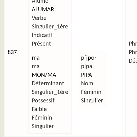
Alumo
ALUMAR
Verbe
Singulier_1ère
Indicatif
Présent
Ph
837
Ph
ma
pˈịpoˑ
Déc
ma
pipa.
MON/MA
PIPA
Déterminant
Nom
Singulier_1ère
Féminin
Possessif
Singulier
Faible
Féminin
Singulier