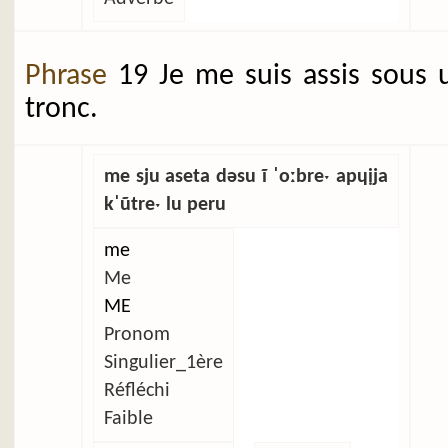
Phrase
19 Je me suis assis sous 
tronc.
me sju aseta dəsu ĩ ˈoːbreˑ apɥịja
kˈũtreˑ lu peru
me
Me
ME
Pronom
Singulier_1ère
Réfléchi
Faible