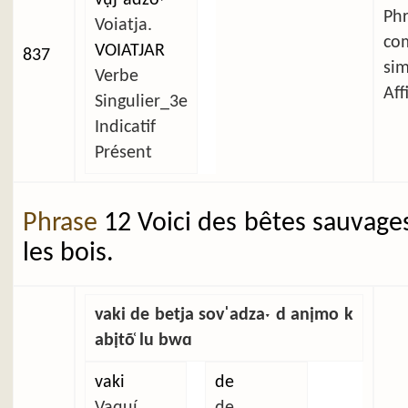
Ph
Voiatja.
co
VOIATJAR
837
si
Verbe
Aff
Singulier_3e
Indicatif
Présent
Phrase
12 Voici des bêtes sauvage
les bois.
vaki de betja sovˈadzaˑ d anịmo k
abịtõ̜ lu bwɑ
vaki
de
Vaquí
de