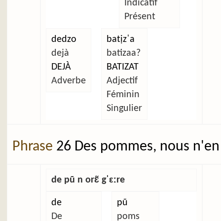
Indicatif
Présent
dedzo
batịzˈa
dejà
batizaa?
DEJÀ
BATIZAT
Adverbe
Adjectif
Féminin
Singulier
Phrase
26 Des pommes, nous n'en 
de pũ n orɛ̃ gˈɛːre
de
pũ
De
poms