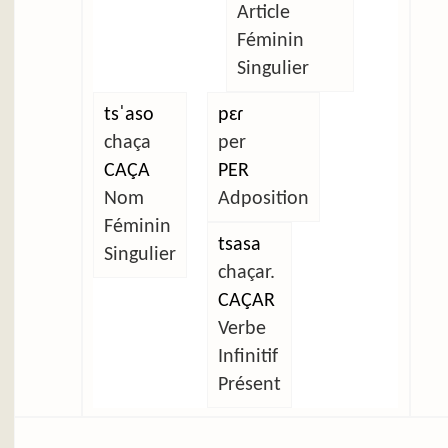
Article
Féminin
Singulier
tsˈaso
pɛɾ
chaça
per
CAÇA
PER
Nom
Adposition
Féminin
tsasa
Singulier
chaçar.
CAÇAR
Verbe
Infinitif
Présent