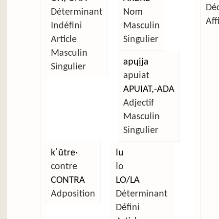
Déc
Déterminant
Nom
Aff
Indéfini
Masculin
Article
Singulier
Masculin
apɥịja
Singulier
apuiat
APUIAT,-ADA
Adjectif
Masculin
Singulier
kˈũtreˑ
lu
contre
lo
CONTRA
LO/LA
Adposition
Déterminant
Défini