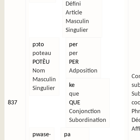
Défini
Article
Masculin
Singulier
pɔto
per
poteau
per
POTÈU
PER
Nom
Adposition
C
Masculin
ke
su
Singulier
que
Su
837
QUE
co
Conjonction
Ph
Subordination
Déc
Aff
pwaseˑ
pa