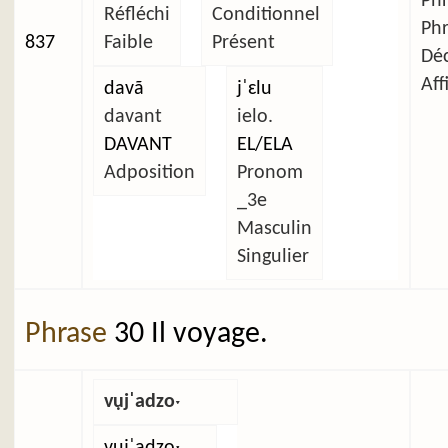
Ph
Réfléchi
Conditionnel
Ph
837
Faible
Présent
Déc
Aff
davã
jˈɛlu
davant
ielo.
DAVANT
EL/ELA
Adposition
Pronom
_3e
Masculin
Singulier
Phrase
30 Il voyage.
vụjˈadzoˑ
vụjˈadzoˑ