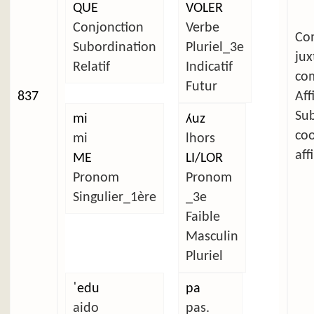
QUE
VOLER
Conjonction
Verbe
C
Subordination
Pluriel_3e
ju
Relatif
Indicatif
com
Futur
837
Aff
Su
mi
ʎuz
co
mi
lhors
aff
ME
LI/LOR
Pronom
Pronom
Singulier_1ère
_3e
Faible
Masculin
Pluriel
ˈedu
pa
aido
pas.