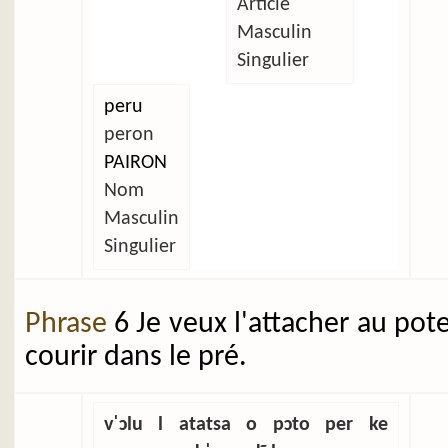
Article
Masculin
Singulier
peru
peron
PAIRON
Nom
Masculin
Singulier
Phrase
6 Je veux l'attacher au pot
courir dans le pré.
vˈɔlu l atatsa o pɔto per ke