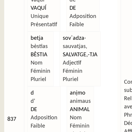
VAQUÍ
DE
Unique
Adposition
Présentatif
Faible
betja
sovˈadzaˑ
bèstias
sauvatjas,
BÈSTIA
SALVATGE,-TJA
Nom
Adjectif
Féminin
Féminin
Pluriel
Pluriel
C
su
d
anịmo
Re
d'
animaus
av
DE
ANIMAL
Ph
Adposition
Nom
837
Déc
Faible
Féminin
Aff