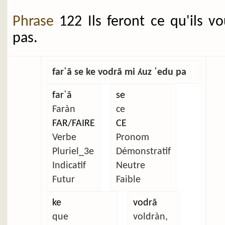
Phrase
122 Ils feront ce qu'ils v
pas.
farˈã se ke vodrã mi ʎuz ˈedu pa
farˈã
se
Faràn
ce
FAR/FAIRE
CE
Verbe
Pronom
Pluriel_3e
Démonstratif
Indicatif
Neutre
Futur
Faible
ke
vodrã
que
voldràn,