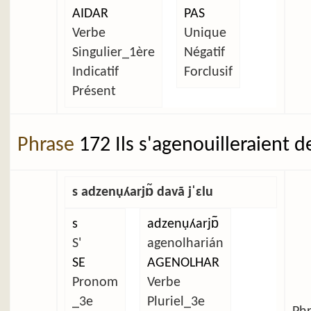
AIDAR
PAS
Verbe
Unique
Singulier_1ère
Négatif
Indicatif
Forclusif
Présent
Phrase
172 Ils s'agenouilleraient d
s adzenụʎarjɒ̃ davã jˈɛlu
s
adzenụʎarjɒ̃
S'
agenolharián
SE
AGENOLHAR
Pronom
Verbe
_3e
Pluriel_3e