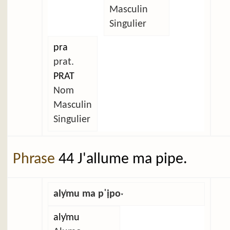
Masculin
Singulier
pra
prat.
PRAT
Nom
Masculin
Singulier
Phrase
44 J'allume ma pipe.
aly̜mu ma pˈịpoˑ
aly̜mu