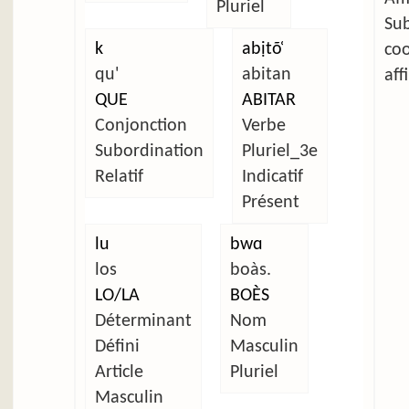
Pluriel
Su
k
abịtõ̜
co
qu'
abitan
aff
QUE
ABITAR
Conjonction
Verbe
Subordination
Pluriel_3e
Relatif
Indicatif
Présent
lu
bwɑ
los
boàs.
LO/LA
BOÈS
Déterminant
Nom
Défini
Masculin
Article
Pluriel
Masculin