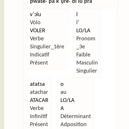
pwaseˑ pa kˈụreˑ dĩ lu pra
vˈɔlu
l
Vòlo
l'
VOLER
LO/LA
Verbe
Pronom
Singulier_1ère
_3e
Indicatif
Faible
Présent
Masculin
Singulier
atatsa
o
atachar
au
ATACAR
LO/LA
Verbe
A
Infinitif
Déterminant
Présent
Adposition