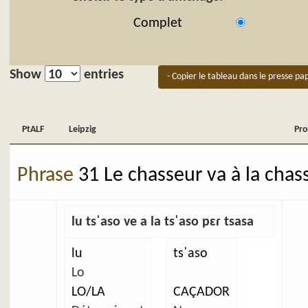
Complet
Show
entries
- Copier le tableau dans le presse pap
PtALF
Leipzig
Pro
PtALF
Leipzig
Pro
Phrase
31 Le chasseur va à la chas
lu tsˈaso ve a la tsˈaso pɛɾ tsasa
lu
tsˈaso
Lo
LO/LA
CAÇADOR