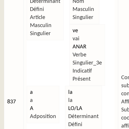
Déterminant
Nom
Défini
Masculin
Article
Singulier
Masculin
ve
Singulier
vai
ANAR
Verbe
Singulier_3e
Indicatif
C
Présent
su
a
la
com
a
la
837
Aff
A
LO/LA
Su
Adposition
Déterminant
co
Défini
aff