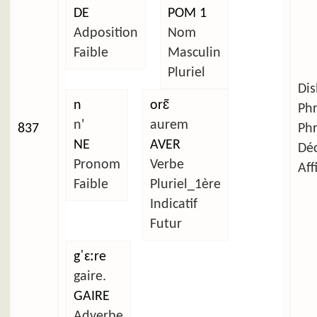
DE
POM 1
Adposition
Nom
Faible
Masculin
Pluriel
Dis
n
orɛ̃
Ph
n'
aurem
837
Ph
NE
AVER
Déc
Pronom
Verbe
Aff
Faible
Pluriel_1ère
Indicatif
Futur
gˈɛːre
gaire.
GAIRE
Adverbe