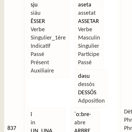
sju
aseta
siáu
assetat
ÈSSER
ASSETAR
Verbe
Verbe
Singulier_1ère
Masculin
Indicatif
Singulier
Passé
Participe
Présent
Passé
Auxiliaire
dəsu
dessós
DESSÓS
Adposition
Dét
ĩ
ˈoːbreˑ
Ph
in
abre
837
Ph
UN, UNA
ARBRE