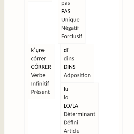
pas
PAS
Unique
Négatif
Forclusif
kˈụreˑ
dĩ
córrer
dins
CÓRRER
DINS
Verbe
Adposition
Infinitif
lu
Présent
lo
LO/LA
Déterminant
Défini
Article