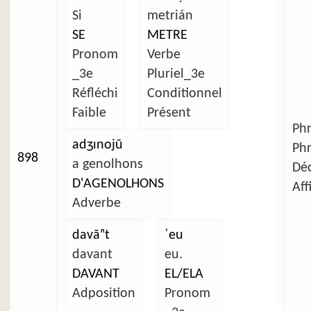
Si
metrián
SE
METRE
Pronom
Verbe
_3e
Pluriel_3e
Réfléchi
Conditionnel
Faible
Présent
Ph
adʒɪnojũ
Ph
898
a genolhons
Déc
D'AGENOLHONS
Aff
Adverbe
davãⁿt
ˈeu
davant
eu.
DAVANT
EL/ELA
Adposition
Pronom