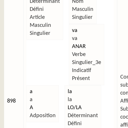
Déterminant
Nom
Défini
Masculin
Article
Singulier
Masculin
va
Singulier
va
ANAR
Verbe
Singulier_3e
Indicatif
C
Présent
su
a
la
com
a
la
898
Aff
A
LO/LA
Su
Adposition
Déterminant
co
Défini
aff