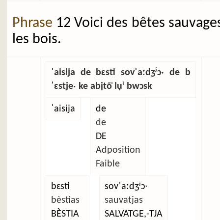
Phrase
12 Voici des bêtes sauvage
les bois.
ˈaisija de bɛsti sovˈaːdʒʲɔˑ de b
ˈɛstjeˑ ke abịtõ̜ lụⁱ bwɔsk
ˈaisija
de
de
DE
Adposition
Faible
bɛsti
sovˈaːdʒʲɔˑ
bèstias
sauvatjas
BÈSTIA
SALVATGE,-TJA