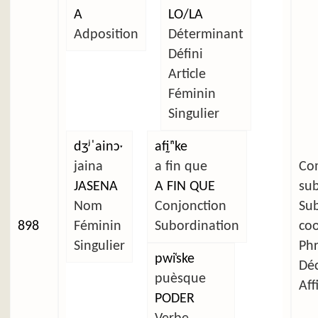
A
LO/LA
Adposition
Déterminant
Défini
Article
Féminin
Singulier
dʒʲˈainɔˑ
afḭⁿke
jaina
a fin que
C
JASENA
A FIN QUE
su
Nom
Conjonction
Su
898
Féminin
Subordination
co
Singulier
Ph
pwi̜ske
Déc
puèsque
Aff
PODER