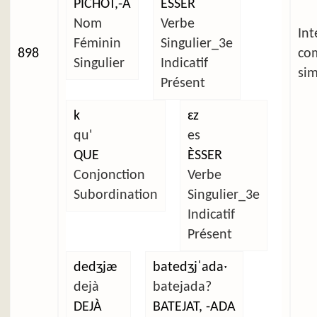
PICHÒT,-A
ÈSSER
Nom
Verbe
Int
Féminin
Singulier_3e
898
co
Singulier
Indicatif
sim
Présent
k
ɛz
qu'
es
QUE
ÈSSER
Conjonction
Verbe
Subordination
Singulier_3e
Indicatif
Présent
dedʒjæ
batedʒjˈadaˑ
dejà
batejada?
DEJÀ
BATEJAT, -ADA