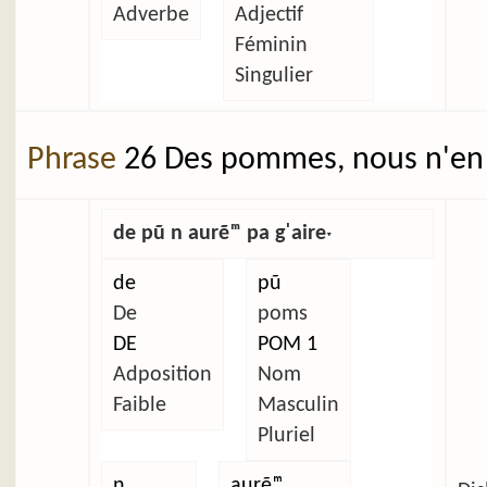
Adverbe
Adjectif
Féminin
Singulier
Phrase
26 Des pommes, nous n'en 
de pũ n aurẽᵐ pa gˈaireˑ
de
pũ
De
poms
DE
POM 1
Adposition
Nom
Faible
Masculin
Pluriel
n
aurẽᵐ