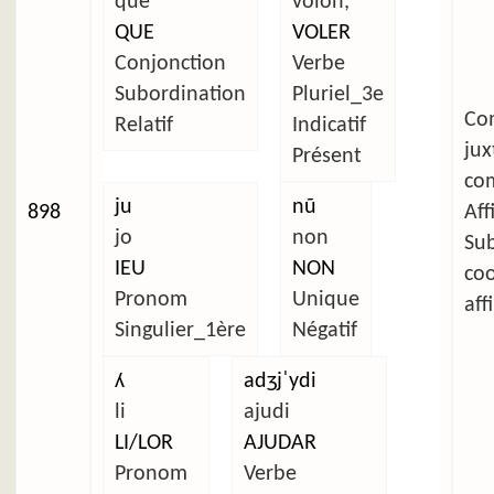
que
vòlon,
QUE
VOLER
Conjonction
Verbe
Subordination
Pluriel_3e
C
Relatif
Indicatif
ju
Présent
com
ju
nũ
898
Aff
jo
non
Su
IEU
NON
co
Pronom
Unique
aff
Singulier_1ère
Négatif
ʎ
adʒjˈydi
li
ajudi
LI/LOR
AJUDAR
Pronom
Verbe