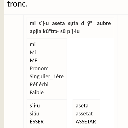
tronc.
mi sˈịˑu aseta sụta d ỹⁿ ˈaubre
apịla kũⁿtrɔˑ sũ pˈịˑlu
mi
Mi
ME
Pronom
Singulier_1ère
Réfléchi
Faible
sˈịˑu
aseta
siáu
assetat
ÈSSER
ASSETAR