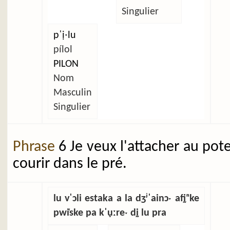
Singulier
pˈịˑlu
pílol
PILON
Nom
Masculin
Singulier
Phrase
6 Je veux l'attacher au pot
courir dans le pré.
lu vˈɔli estaka a la dʒʲˈainɔˑ afḭⁿke
pwi̜ske pa kˈụːreˑ dḭ lu pra