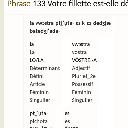
Phrase
133 Votre fillette est-elle 
la vwɔstra ptʝ̥ˈụtaˑ ɛs k ɛz dedʒjæ
batedʒjˈadaˑ
la
vwɔstra
La
vòstra
LO/LA
VÒSTRE,-A
Déterminant
Adjectif
Défini
Pluriel_2e
Article
Possessif
Féminin
Féminin
Singulier
Singulier
ptʝ̥ˈụtaˑ
ɛs
pichota
es