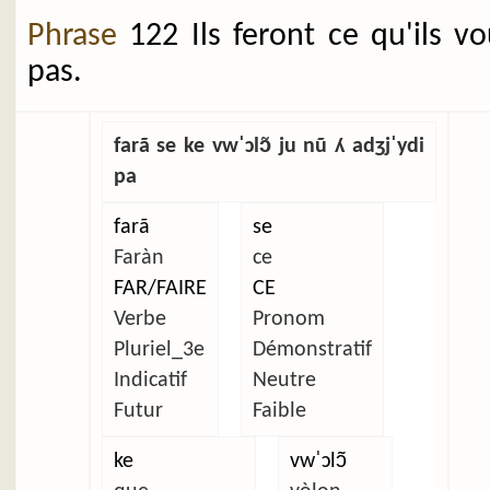
Phrase
122 Ils feront ce qu'ils v
pas.
farã se ke vwˈɔlɔ̃ ju nũ ʎ adʒjˈydi
pa
farã
se
Faràn
ce
FAR/FAIRE
CE
Verbe
Pronom
Pluriel_3e
Démonstratif
Indicatif
Neutre
Futur
Faible
ke
vwˈɔlɔ̃