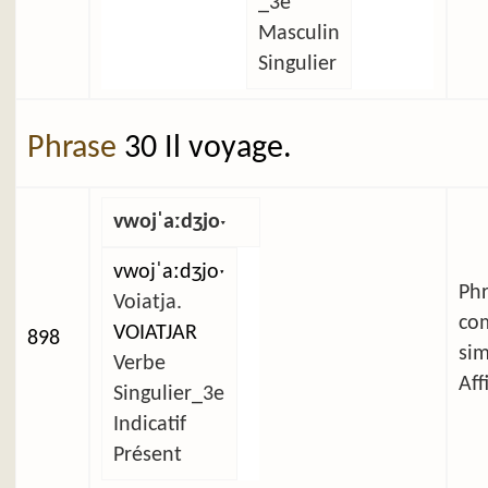
_3e
Masculin
Singulier
Phrase
30 Il voyage.
vwojˈaːdʒjoˑ
vwojˈaːdʒjoˑ
Ph
Voiatja.
co
VOIATJAR
898
si
Verbe
Aff
Singulier_3e
Indicatif
Présent