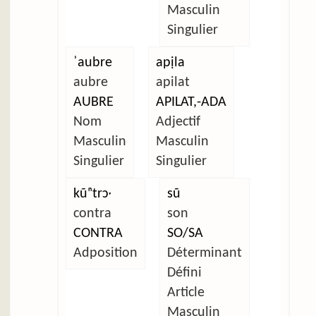
Masculin
Singulier
ˈaubre
apịla
aubre
apilat
AUBRE
APILAT,-ADA
Nom
Adjectif
Masculin
Masculin
Singulier
Singulier
kũⁿtrɔˑ
sũ
contra
son
CONTRA
SO/SA
Adposition
Déterminant
Défini
Article
Masculin