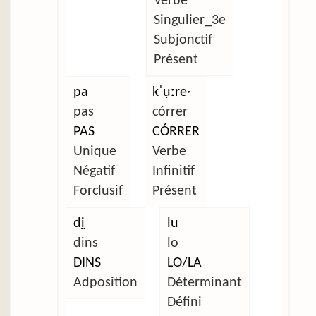
Verbe
Singulier_3e
Subjonctif
Présent
pa
kˈụːreˑ
pas
córrer
PAS
CÓRRER
Unique
Verbe
Négatif
Infinitif
Forclusif
Présent
dḭ
lu
dins
lo
DINS
LO/LA
Adposition
Déterminant
Défini