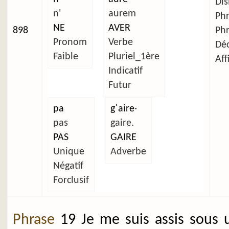
Dis
n'
aurem
Ph
NE
AVER
898
Ph
Pronom
Verbe
Déc
Faible
Pluriel_1ère
Aff
Indicatif
Futur
pa
gˈaireˑ
pas
gaire.
PAS
GAIRE
Unique
Adverbe
Négatif
Forclusif
Phrase
19 Je me suis assis sous 