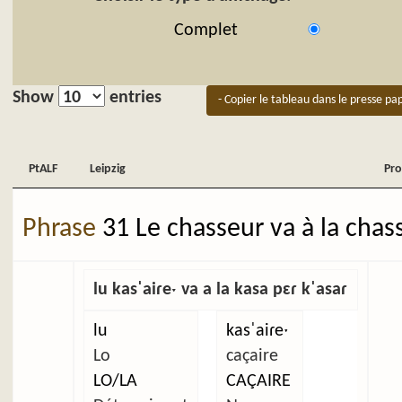
Complet
Show
entries
- Copier le tableau dans le presse pap
PtALF
Leipzig
Pro
PtALF
Leipzig
Pro
Phrase
31 Le chasseur va à la chas
lu kasˈaiɾeˑ va a la kasa pɛɾ kˈasaɾ
lu
kasˈaiɾeˑ
Lo
caçaire
LO/LA
CAÇAIRE