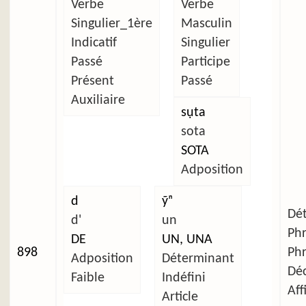
Verbe
Verbe
Singulier_1ère
Masculin
Indicatif
Singulier
Passé
Participe
Présent
Passé
Auxiliaire
sụta
sota
SOTA
Adposition
d
ỹⁿ
Dét
d'
un
Ph
DE
UN, UNA
898
Ph
Adposition
Déterminant
Déc
Faible
Indéfini
Aff
Article