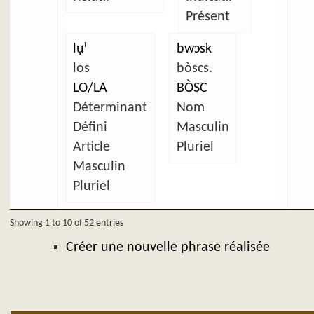
Présent
lụⁱ
bwɔsk
los
bòscs.
LO/LA
BÒSC
Déterminant
Nom
Défini
Masculin
Article
Pluriel
Masculin
Pluriel
Showing 1 to 10 of 52 entries
Créer une nouvelle phrase réalisée