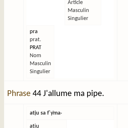
Article
Masculin
Singulier
pra
prat.
PRAT
Nom
Masculin
Singulier
Phrase
44 J'allume ma pipe.
atịu sa fˈy̜maˑ
atịu