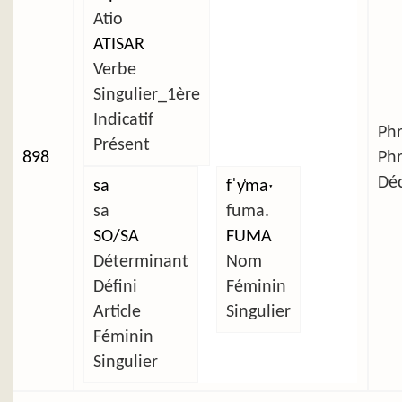
Atio
ATISAR
Verbe
Singulier_1ère
Indicatif
Ph
Présent
898
Ph
Déc
sa
fˈy̜maˑ
sa
fuma.
SO/SA
FUMA
Déterminant
Nom
Défini
Féminin
Article
Singulier
Féminin
Singulier