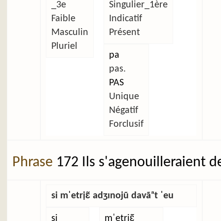
_3e
Singulier_1ère
Faible
Indicatif
Masculin
Présent
Pluriel
pa
pas.
PAS
Unique
Négatif
Forclusif
Phrase
172 Ils s'agenouilleraient d
si mˈetrịɛ̃ adʒɪnojũ davãⁿt ˈeu
si
mˈetrịɛ̃