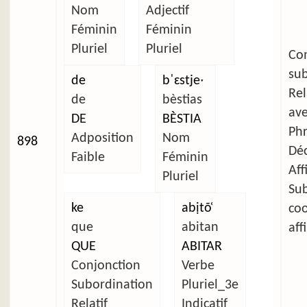
Nom
Adjectif
Féminin
Féminin
Pluriel
Pluriel
C
su
de
bˈɛstjeˑ
Re
de
bèstias
av
DE
BÈSTIA
Ph
Adposition
Nom
898
Déc
Faible
Féminin
Aff
Pluriel
Su
ke
abịtõ̜
co
que
abitan
aff
QUE
ABITAR
Conjonction
Verbe
Subordination
Pluriel_3e
Relatif
Indicatif