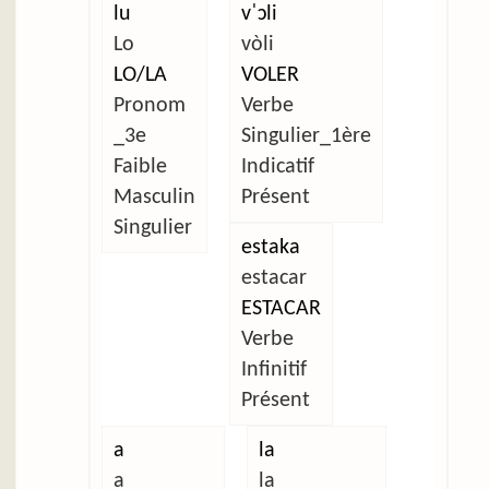
lu
vˈɔli
Lo
vòli
LO/LA
VOLER
Pronom
Verbe
_3e
Singulier_1ère
Faible
Indicatif
Masculin
Présent
Singulier
estaka
estacar
ESTACAR
Verbe
Infinitif
Présent
a
la
a
la