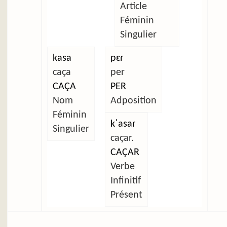
Article
Féminin
Singulier
kasa
pɛɾ
caça
per
CAÇA
PER
Nom
Adposition
Féminin
kˈasaɾ
Singulier
caçar.
CAÇAR
Verbe
Infinitif
Présent