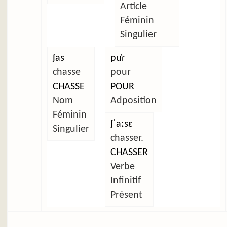
Article
Féminin
Singulier
ʃas
pu̜ɾ
chasse
pour
CHASSE
POUR
Nom
Adposition
Féminin
ʃˈaːsɛ
Singulier
chasser.
CHASSER
Verbe
Infinitif
Présent