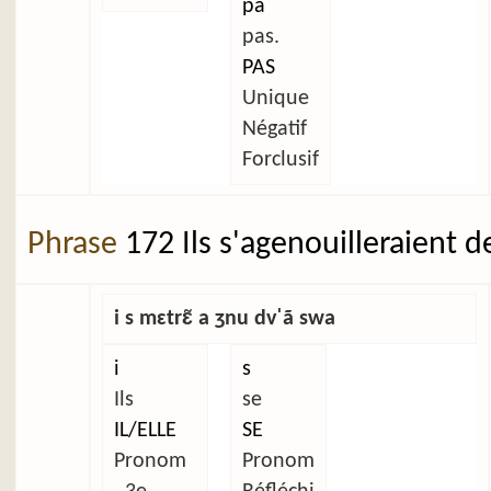
pa
pas.
PAS
Unique
Négatif
Forclusif
Phrase
172 Ils s'agenouilleraient d
i s mɛtrɛ̃ a ʒnu dvˈã swa
i
s
Ils
se
IL/ELLE
SE
Pronom
Pronom