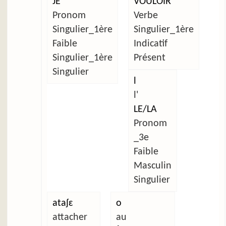
JE
VOULOIR
Pronom
Verbe
Singulier_1ère
Singulier_1ère
Faible
Indicatif
Singulier_1ère
Présent
Singulier
l
l'
LE/LA
Pronom
_3e
Faible
Masculin
Singulier
ataʃɛ
o
attacher
au