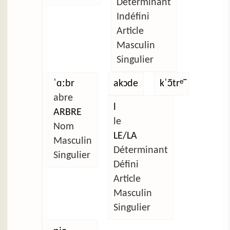
Déterminant
Indéfini
Article
Masculin
Singulier
ˈɑːbr
akɔde
kˈɔ̃trᵉ̃
abre
l
ARBRE
le
Nom
LE/LA
Masculin
Déterminant
Singulier
Défini
Article
Masculin
Singulier