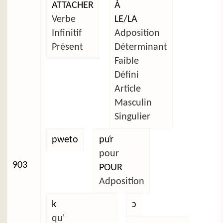
ATTACHER
À
Verbe
LE/LA
Infinitif
Adposition
Présent
Déterminant
Faible
Défini
Article
Masculin
Singulier
pweto
pu̜r
pour
903
POUR
Adposition
k
ɔ
qu'