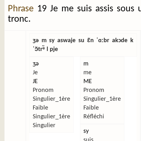
Phrase
19 Je me suis assis sous 
tronc.
ʒə m sy aswaje su ɛ̃n ˈɑːbr akɔde k
ˈɔ̃trᵉ̃ l pje
ʒə
m
Je
me
JE
ME
Pronom
Pronom
Singulier_1ère
Singulier_1ère
Faible
Faible
Singulier_1ère
Réfléchi
Singulier
sy
suis