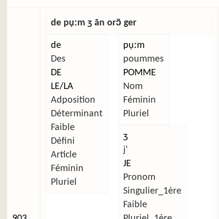
de pụːm ʒ ãn orɔ̃ ger
de
pụːm
Des
poummes
DE
POMME
LE/LA
Nom
Adposition
Féminin
Déterminant
Pluriel
Faible
ʒ
Défini
j'
Article
JE
Féminin
Pronom
Pluriel
Singulier_1ère
Faible
903
Pluriel_1ère