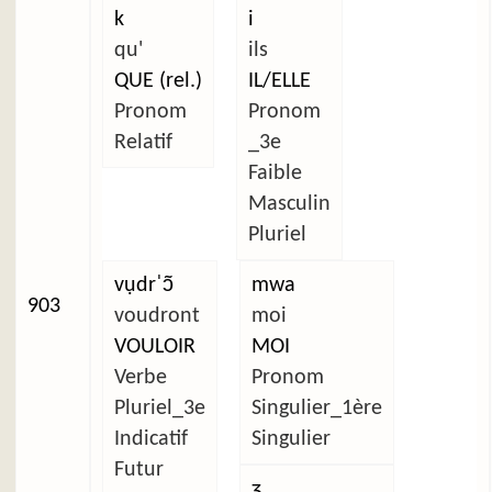
k
i
qu'
ils
QUE (rel.)
IL/ELLE
Pronom
Pronom
Relatif
_3e
Faible
Masculin
Pluriel
vụdrˈɔ̃
mwa
903
voudront
moi
VOULOIR
MOI
Verbe
Pronom
Pluriel_3e
Singulier_1ère
Indicatif
Singulier
Futur
ʒ