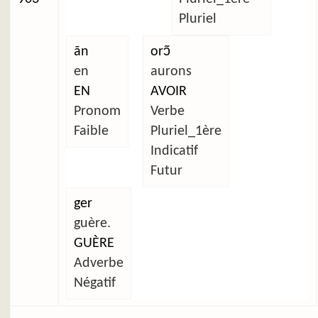
Pluriel
ãn
orɔ̃
en
aurons
EN
AVOIR
Pronom
Verbe
Faible
Pluriel_1ère
Indicatif
Futur
ger
guère.
GUÈRE
Adverbe
Négatif