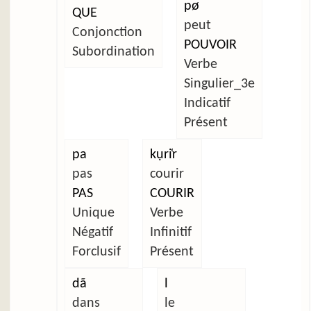
pø
QUE
peut
Conjonction
POUVOIR
Subordination
Verbe
Singulier_3e
Indicatif
Présent
pa
kụri̜r
pas
courir
PAS
COURIR
Unique
Verbe
Négatif
Infinitif
Forclusif
Présent
dã
l
dans
le