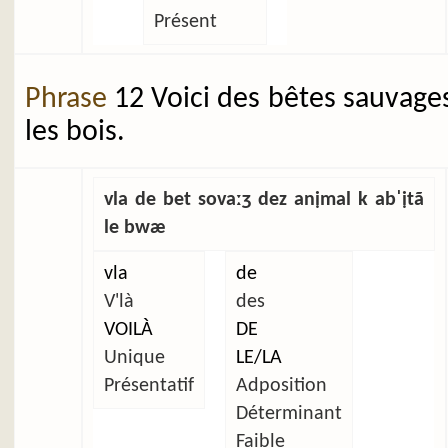
Présent
Phrase
12 Voici des bêtes sauvage
les bois.
vla de bet sovaːʒ dez anịmal k abˈịtã
le bwæ
vla
de
V'là
des
VOILÀ
DE
Unique
LE/LA
Présentatif
Adposition
Déterminant
Faible