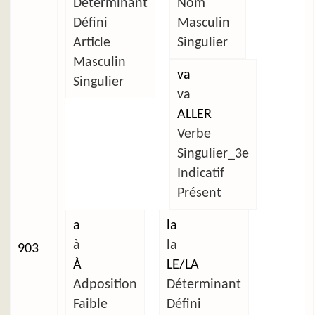
Déterminant
Nom
Défini
Masculin
Article
Singulier
Masculin
va
Singulier
va
ALLER
Verbe
Singulier_3e
Indicatif
Présent
a
la
à
la
903
À
LE/LA
Adposition
Déterminant
Faible
Défini