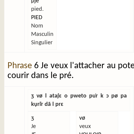
pje
pied.
PIED
Nom
Masculin
Singulier
Phrase
6 Je veux l'attacher au pot
courir dans le pré.
ʒ vø l ataʃɛ o pweto pu̜r k ɔ pø pa
kụri̜r dã l prɛ
ʒ
vø
Je
veux