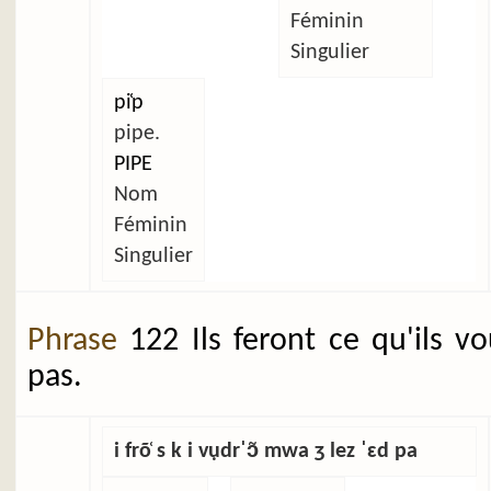
Féminin
Singulier
pi̜p
pipe.
PIPE
Nom
Féminin
Singulier
Phrase
122 Ils feront ce qu'ils v
pas.
i frõ̜ s k i vụdrˈɔ̃ mwa ʒ lez ˈɛd pa