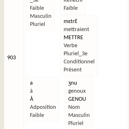
_3e
Réfléchi
Faible
Faible
Masculin
mɛtrɛ̃
Pluriel
mettraient
METTRE
Verbe
Pluriel_3e
903
Conditionnel
Présent
a
ʒnu
à
genoux
À
GENOU
Adposition
Nom
Faible
Masculin
Pluriel