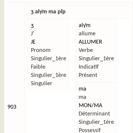
ʒ aly̜m ma pi̜p
ʒ
aly̜m
J'
allume
JE
ALLUMER
Pronom
Verbe
Singulier_1ère
Singulier_1ère
Faible
Indicatif
Singulier_1ère
Présent
Singulier
ma
ma
MON/MA
903
Déterminant
Singulier_1ère
Possessif