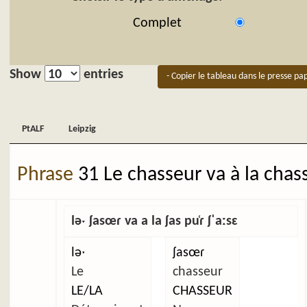
Complet
Show
entries
- Copier le tableau dans le presse pap
PtALF
Leipzig
PtALF
Leipzig
Phrase
31 Le chasseur va à la chas
ləˑ ʃasœɾ va a la ʃas pu̜ɾ ʃˈaːsɛ
ləˑ
ʃasœɾ
Le
chasseur
LE/LA
CHASSEUR