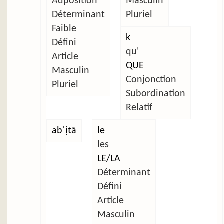
Adposition
Masculin
Déterminant
Pluriel
Faible
k
Défini
qu'
Article
QUE
Masculin
Conjonction
Pluriel
Subordination
Relatif
abˈịtã
le
les
LE/LA
Déterminant
Défini
Article
Masculin