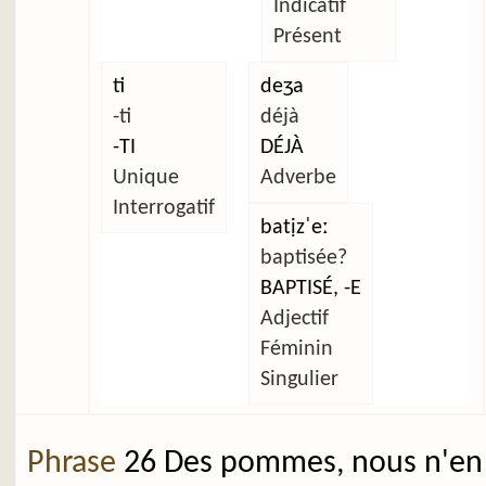
Indicatif
Présent
ti
deʒa
-ti
déjà
-TI
DÉJÀ
Unique
Adverbe
Interrogatif
batịzˈeː
baptisée?
BAPTISÉ, -E
Adjectif
Féminin
Singulier
Phrase
26 Des pommes, nous n'en 