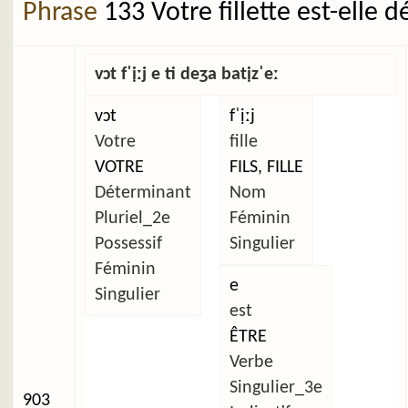
Phrase
133 Votre fillette est-elle 
vɔt fˈịːj e ti deʒa batịzˈeː
vɔt
fˈịːj
Votre
fille
VOTRE
FILS, FILLE
Déterminant
Nom
Pluriel_2e
Féminin
Possessif
Singulier
Féminin
e
Singulier
est
ÊTRE
Verbe
Singulier_3e
903