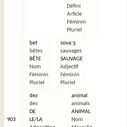
Défini
Article
Féminin
Pluriel
bet
sovaːʒ
bêtes
sauvages
BÊTE
SAUVAGE
Nom
Adjectif
Féminin
Féminin
Pluriel
Pluriel
dez
anịmal
des
animals
DE
ANIMAL
903
LE/LA
Nom