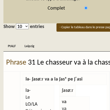
Complet
Show
entries
- Copier le tableau dans le presse pap
PtALF
Leipzig
PtALF
Leipzig
Phrase
31 Le chasseur va à la chas
ləˑ ʃasøːɾ va a la ʃasᵉ pe ʃˈasi
ləˑ
ʃasøːɾ
Le
va
LO/LA
va