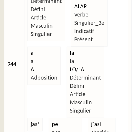
Déterminant
ALAR
Défini
Verbe
Article
Singulier_3e
Masculin
Indicatif
Singulier
Présent
a
la
a
la
944
A
LO/LA
Adposition
Déterminant
Défini
Article
Masculin
Singulier
ʃasᵉ
pe
ʃˈasi