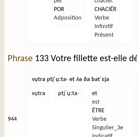
per
chaciér.
POR
CHACIÉR
Adposition
Verbe
Infinitif
Présent
Phrase
133 Votre fillette est-elle 
vụtra ptjˈụːtaˑ et ʎə ða batˈɛja
vụtra
ptjˈụːtaˑ
et
est
ÉTRE
944
Verbe
Singulier_3e
Indicatif