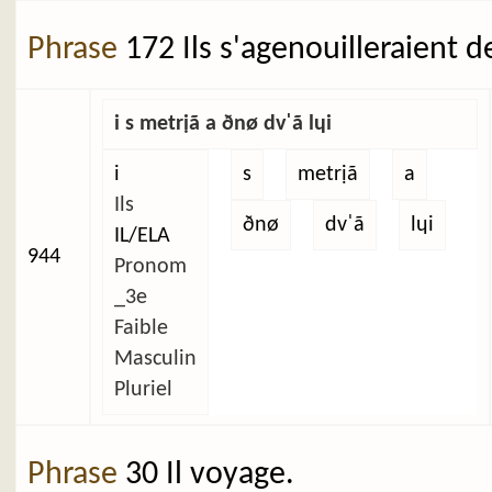
Phrase
172 Ils s'agenouilleraient d
i s metrịã a ðnø dvˈã lɥi
i
s
metrịã
a
Ils
ðnø
dvˈã
lɥi
IL/ELA
944
Pronom
_3e
Faible
Masculin
Pluriel
Phrase
30 Il voyage.