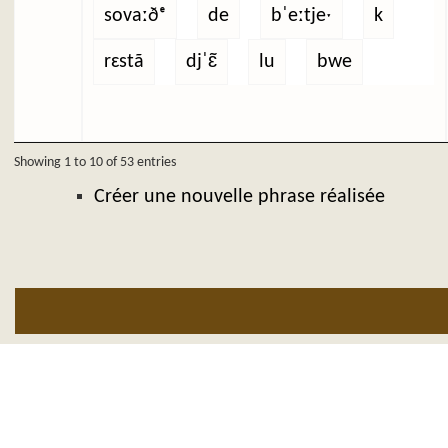
sovaːðᵉ
de
bˈeːtjeˑ
k
rɛstã
djˈɛ̃
lu
bwe
Showing 1 to 10 of 53 entries
Créer une nouvelle phrase réalisée