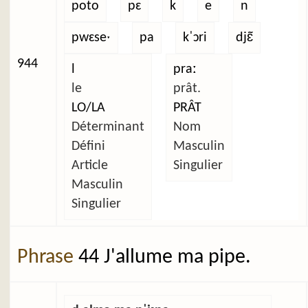
poto
pɛ
k
e
n
pwɛseˑ
pa
kˈɔri
djɛ̃
944
l
praː
le
prât.
LO/LA
PRÂT
Déterminant
Nom
Défini
Masculin
Article
Singulier
Masculin
Singulier
Phrase
44 J'allume ma pipe.