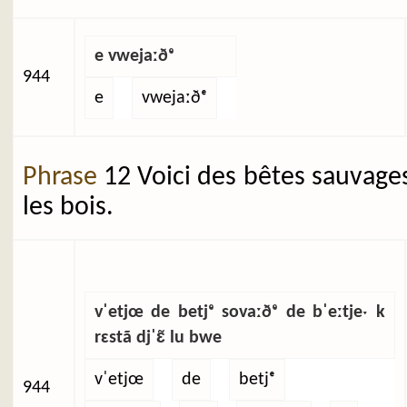
e vwejaːðᵉ
944
e
vwejaːðᵉ
Phrase
12 Voici des bêtes sauvage
les bois.
vˈetjœ de betjᵉ sovaːðᵉ de bˈeːtjeˑ k
rɛstã djˈɛ̃ lu bwe
vˈetjœ
de
betjᵉ
944