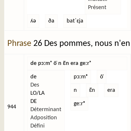
Présent
ʎə
ða
batˈɛja
Phrase
26 Des pommes, nous n'en 
de pɔːmᵊ õ̜ n ɛ̃n era geːrᵊ
de
pɔːmᵊ
õ̜
Des
n
ɛ̃n
era
LO/LA
DE
geːrᵊ
944
Déterminant
Adposition
Défini