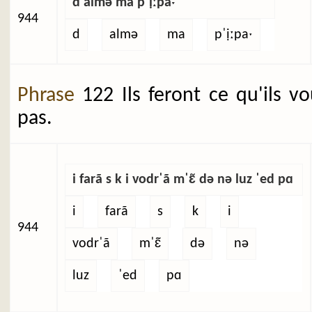
d almə ma pˈịːpaˑ
944
d
almə
ma
pˈịːpaˑ
Phrase
122 Ils feront ce qu'ils v
pas.
i farã s k i vodrˈã mˈɛ̃ də nə luz ˈed pɑ
i
farã
s
k
i
944
vodrˈã
mˈɛ̃
də
nə
luz
ˈed
pɑ