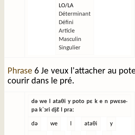
LO/LA
Déterminant
Défini
Article
Masculin
Singulier
Phrase
6 Je veux l'attacher au pot
courir dans le pré.
də we l ataθi y poto pɛ k e n pwɛseˑ
pa kˈɔri djɛ̃ l praː
də
we
l
ataθi
y