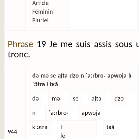
Article
Féminin
Pluriel
Phrase
19 Je me suis assis sous 
tronc.
də mə se aʃta dzo n ˈaːrbroˑ apwoja k
ˈɔ̃trə l tʁã
də
mə
se
aʃta
dzo
n
ˈaːrbroˑ
apwoja
kˈɔ̃trə
l
tʁã
944
le