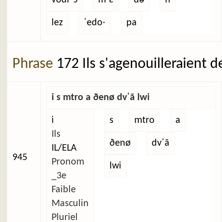
lez
ˈedoˑ
pa
Phrase
172 Ils s'agenouilleraient d
i s mtro a ðenø dvˈã lwi
i
s
mtro
a
Ils
ðenø
dvˈã
IL/ELA
945
Pronom
lwi
_3e
Faible
Masculin
Pluriel