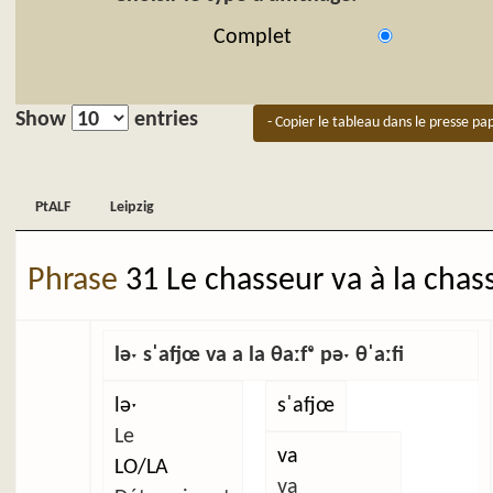
Complet
Show
entries
- Copier le tableau dans le presse pap
PtALF
Leipzig
PtALF
Leipzig
Phrase
31 Le chasseur va à la chas
ləˑ sˈafjœ va a la θaːfᵉ pəˑ θˈaːfi
ləˑ
sˈafjœ
Le
va
LO/LA
va