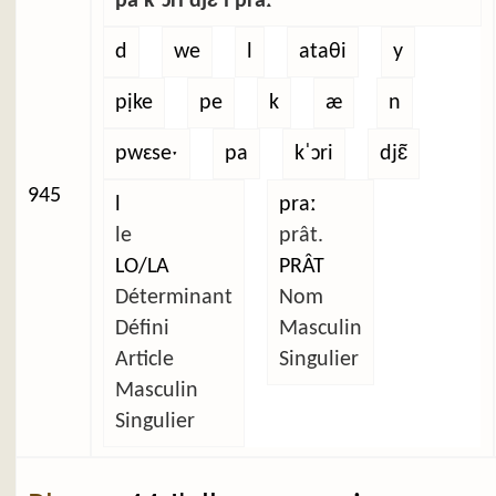
pa kˈɔri djɛ̃ l praː
d
we
l
ataθi
y
pịke
pe
k
æ
n
pwɛseˑ
pa
kˈɔri
djɛ̃
945
l
praː
le
prât.
LO/LA
PRÂT
Déterminant
Nom
Défini
Masculin
Article
Singulier
Masculin
Singulier