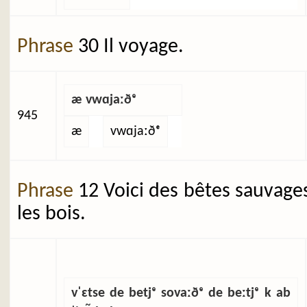
Phrase
30 Il voyage.
æ vwɑjaːðᵉ
945
æ
vwɑjaːðᵉ
Phrase
12 Voici des bêtes sauvage
les bois.
vˈɛtse de betjᵉ sovaːðᵉ de beːtjᵉ k ab