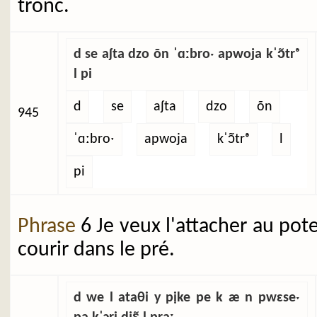
tronc.
d se aʃta dzo õn ˈɑːbroˑ apwoja kˈɔ̃trᵊ
l pi
d
se
aʃta
dzo
õn
945
ˈɑːbroˑ
apwoja
kˈɔ̃trᵊ
l
pi
Phrase
6 Je veux l'attacher au pot
courir dans le pré.
d we l ataθi y pịke pe k æ n pwɛseˑ