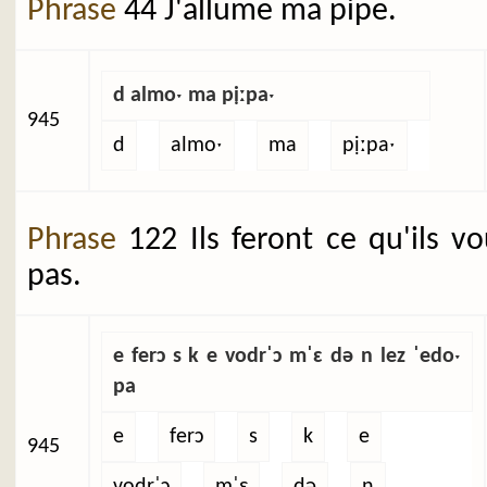
Phrase
44 J'allume ma pipe.
d almoˑ ma pịːpaˑ
945
d
almoˑ
ma
pịːpaˑ
Phrase
122 Ils feront ce qu'ils v
pas.
e ferɔ s k e vodrˈɔ mˈɛ də n lez ˈedoˑ
pa
e
ferɔ
s
k
e
945
vodrˈɔ
mˈɛ
də
n