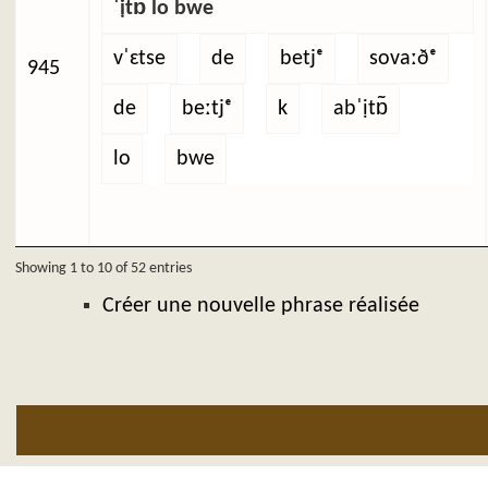
ˈịtɒ̃ lo bwe
vˈɛtse
de
betjᵉ
sovaːðᵉ
945
de
beːtjᵉ
k
abˈịtɒ̃
lo
bwe
Showing 1 to 10 of 52 entries
Créer une nouvelle phrase réalisée