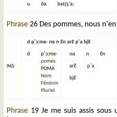
u
ða
batịʒˈaː
Phrase
26 Des pommes, nous n'en 
d pˈɔːmeˑ nɞ n ɛ̃n arɛ̃ pˈa bjɛ̃
d
pˈɔːmeˑ
nɞ
n
ɛ̃n
pomes
arɛ̃
pˈa
945
POMA
Nom
bjɛ̃
Féminin
Pluriel
Phrase
19 Je me suis assis sous 