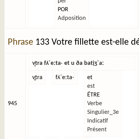
per
POR
Adposition
Phrase
133 Votre fillette est-elle 
v̥tra fʎˈeːtaˑ et u ða batịʒˈaː
v̥tra
fʎˈeːtaˑ
et
est
ÉTRE
945
Verbe
Singulier_3e
Indicatif
Présent