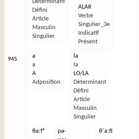
Déterminant
ALAR
Défini
Verbe
Article
Singulier_3e
Masculin
Indicatif
Singulier
Présent
a
la
945
a
la
A
LO/LA
Adposition
Déterminant
Défini
Article
Masculin
Singulier
θaːfᵉ
pəˑ
θˈaːfi