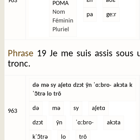
ɛ̃n
aðɛ̃
963
POMA
Nom
pa
geːr
Féminin
Pluriel
Phrase
19 Je me suis assis sous 
tronc.
də mə sy aʃetɑ dzɔt ỹn ˈɑːbroˑ akɔta k
ˈɔ̃trə lo trõ
də
mə
sy
aʃetɑ
963
dzɔt
ỹn
ˈɑːbroˑ
akɔta
kˈɔ̃trə
lo
trõ