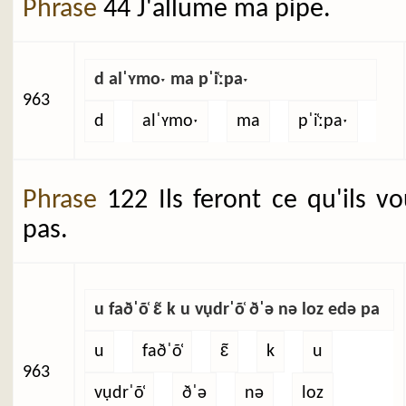
Phrase
44 J'allume ma pipe.
d alˈʏmoˑ ma pˈi̜ːpaˑ
963
d
alˈʏmoˑ
ma
pˈi̜ːpaˑ
Phrase
122 Ils feront ce qu'ils v
pas.
u faðˈõ̜ ɛ̃ k u vụdrˈõ̜ ðˈə nə loz edə pa
u
faðˈõ̜
ɛ̃
k
u
963
vụdrˈõ̜
ðˈə
nə
loz