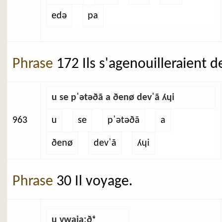
edə
pa
Phrase
172 Ils s'agenouilleraient d
u se pˈətəðã a ðenø devˈã ʎɥi
963
u
se
pˈətəðã
a
ðenø
devˈã
ʎɥi
Phrase
30 Il voyage.
u vwajaːðᵉ