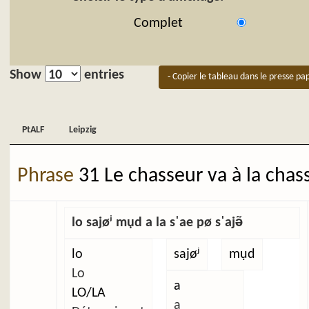
Complet
Show
entries
- Copier le tableau dans le presse pap
PtALF
Leipzig
PtALF
Leipzig
Phrase
31 Le chasseur va à la chas
lo sajøʲ mụd a la sˈae pø sˈajə̃
lo
sajøʲ
mụd
Lo
a
LO/LA
a