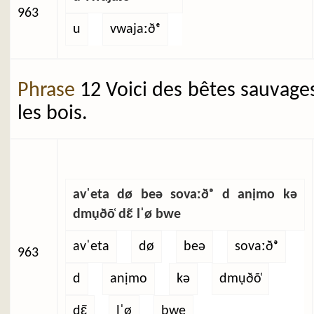
963
u
vwajaːðᵉ
Phrase
12 Voici des bêtes sauvage
les bois.
avˈeta dø beə sovaːðᵊ d anịmo kə
dmụðõ̜ dɛ̃ lˈø bwe
avˈeta
dø
beə
sovaːðᵊ
963
d
anịmo
kə
dmụðõ̜
dɛ̃
lˈø
bwe