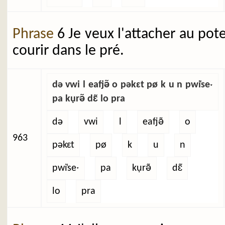
Phrase
6 Je veux l'attacher au pot
courir dans le pré.
də vwi l eafjə̃ o pəkɛt pø k u n pwi̜seˑ
pa kụrə̃ dɛ̃ lo pra
də
vwi
l
eafjə̃
o
963
pəkɛt
pø
k
u
n
pwi̜seˑ
pa
kụrə̃
dɛ̃
lo
pra