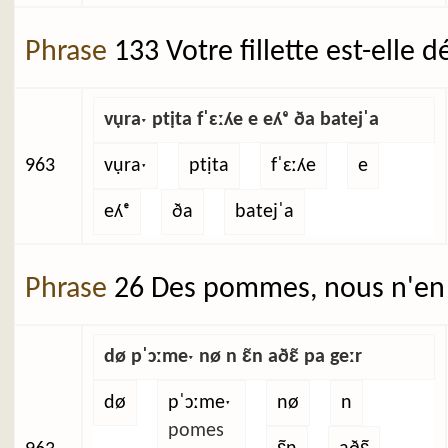
Phrase
133 Votre fillette est-elle 
vụraˑ ptịta fˈɛːʎe e eʎᵉ ða batejˈa
963
vụraˑ
ptịta
fˈɛːʎe
e
eʎᵉ
ða
batejˈa
Phrase
26 Des pommes, nous n'en 
dø pˈɔːmeˑ nø n ɛ̃n aðɛ̃ pa geːr
dø
pˈɔːmeˑ
nø
n
pomes