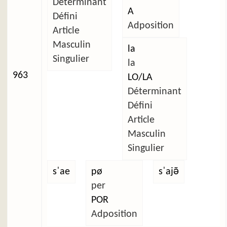
Déterminant
A
Défini
Adposition
Article
Masculin
la
Singulier
la
963
LO/LA
Déterminant
Défini
Article
Masculin
Singulier
sˈae
pø
sˈajə̃
per
POR
Adposition