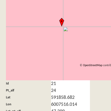
©
OpenStreetMap
contri
21
Id
24
Pt_alf
591858.682
Lat
6007516.014
Lon