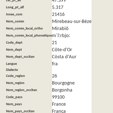
47.399
Lat_pt_alf
5.317
Long_pt_alf
21416
Insee_com
Mirebeau-sur-Bèze
Nom_comm
Mirabiô
Nom_comm_local_ortho
mˈi̜ːrbjɒː
Nom_comm_local_phonetique
21
Code_dept
Côte-d'Or
Nom_dept
Còsta d'Aur
Nom_dept_occitan
fra
Langue
Dialecte
26
Code_region
Bourgogne
Nom_region
Borgonha
Nom_region_occitan
99100
Code_pays
France
Nom_pays
França
Nom_pays_occitan