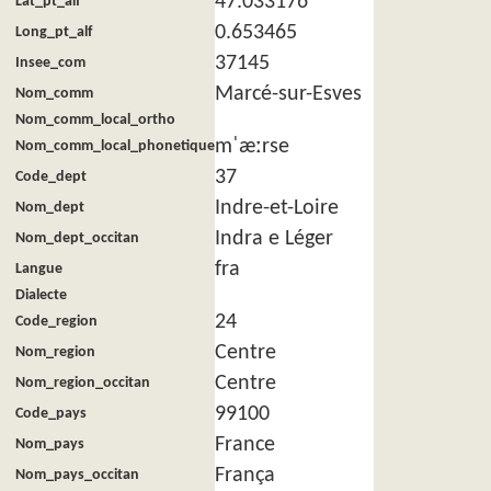
47.033176
Lat_pt_alf
0.653465
Long_pt_alf
37145
Insee_com
Marcé-sur-Esves
Nom_comm
Nom_comm_local_ortho
mˈæːrse
Nom_comm_local_phonetique
37
Code_dept
Indre-et-Loire
Nom_dept
Indra e Léger
Nom_dept_occitan
fra
Langue
Dialecte
24
Code_region
Centre
Nom_region
Centre
Nom_region_occitan
99100
Code_pays
France
Nom_pays
França
Nom_pays_occitan