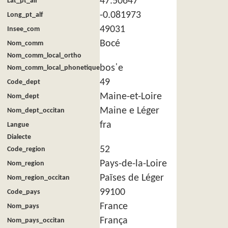
47.50647
Lat_pt_alf
-0.081973
Long_pt_alf
49031
Insee_com
Bocé
Nom_comm
Nom_comm_local_ortho
bosˈe
Nom_comm_local_phonetique
49
Code_dept
Maine-et-Loire
Nom_dept
Maine e Léger
Nom_dept_occitan
fra
Langue
Dialecte
52
Code_region
Pays-de-la-Loire
Nom_region
Païses de Léger
Nom_region_occitan
99100
Code_pays
France
Nom_pays
França
Nom_pays_occitan