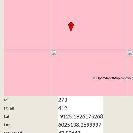
©
OpenStreetMap
contribu
273
Id
412
Pt_alf
-9125.1926175268
Lat
6025138.2699997
Lon