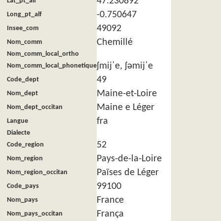
47.230892
Lat_pt_alf
-0.750647
Long_pt_alf
49092
Insee_com
Chemillé
Nom_comm
Nom_comm_local_ortho
ʃmijˈe, ʃəmijˈe
Nom_comm_local_phonetique
49
Code_dept
Maine-et-Loire
Nom_dept
Maine e Léger
Nom_dept_occitan
fra
Langue
Dialecte
52
Code_region
Pays-de-la-Loire
Nom_region
Païses de Léger
Nom_region_occitan
99100
Code_pays
France
Nom_pays
França
Nom_pays_occitan