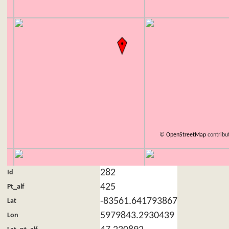
©
OpenStreetMap
contribu
282
Id
425
Pt_alf
-83561.641793867
Lat
5979843.2930439
Lon