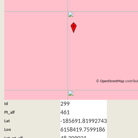
©
OpenStreetMap
contribu
299
Id
461
Pt_alf
-185691.81992743
Lat
6158419.7599186
Lon