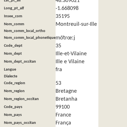
48.309021
Lat_pt_alf
-1.668098
Long_pt_alf
35195
Insee_com
Montreuil-sur-Ille
Nom_comm
Nom_comm_local_ortho
mõ̜trœːj
Nom_comm_local_phonetique
35
Code_dept
Ille-et-Vilaine
Nom_dept
Ille e Vilaine
Nom_dept_occitan
fra
Langue
Dialecte
53
Code_region
Bretagne
Nom_region
Bretanha
Nom_region_occitan
99100
Code_pays
France
Nom_pays
França
Nom_pays_occitan