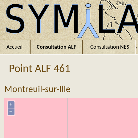
Accueil
Consultation ALF
Consultation NES
Point ALF 461
Montreuil-sur-Ille
+
−