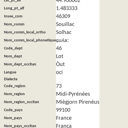
44.900002
Lat_pt_alf
1.483333
Long_pt_alf
46309
Insee_com
Souillac
Nom_comm
Solhac
Nom_comm_local_ortho
ɕuʎaː
Nom_comm_local_phonetique
46
Code_dept
Lot
Nom_dept
Òut
Nom_dept_occitan
oci
Langue
Dialecte
73
Code_region
Midi-Pyrénées
Nom_region
Miègjorn Pirenèus
Nom_region_occitan
99100
Code_pays
France
Nom_pays
França
Nom_pays_occitan