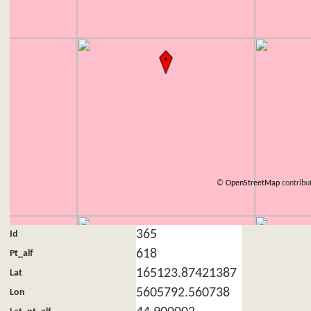
©
OpenStreetMap
contribu
365
Id
618
Pt_alf
165123.87421387
Lat
5605792.560738
Lon