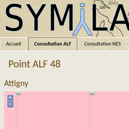
Accueil
Consultation ALF
Consultation NES
Point ALF 48
Attigny
+
−