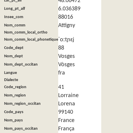
48.06472
Lat_pt_alf
6.036389
Long_pt_alf
88016
Insee_com
Attigny
Nom_comm
Nom_comm_local_ortho
ˈoːtɲɛj
Nom_comm_local_phonetique
88
Code_dept
Vosges
Nom_dept
Vòsges
Nom_dept_occitan
fra
Langue
Dialecte
41
Code_region
Lorraine
Nom_region
Lorena
Nom_region_occitan
99140
Code_pays
France
Nom_pays
França
Nom_pays_occitan