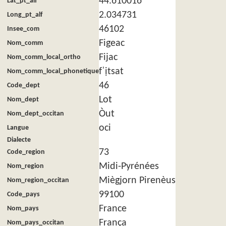
44.610016
Lat_pt_alf
2.034731
Long_pt_alf
46102
Insee_com
Figeac
Nom_comm
Fijac
Nom_comm_local_ortho
fˈịtsat
Nom_comm_local_phonetique
46
Code_dept
Lot
Nom_dept
Òut
Nom_dept_occitan
oci
Langue
Dialecte
73
Code_region
Midi-Pyrénées
Nom_region
Miègjorn Pirenèus
Nom_region_occitan
99100
Code_pays
France
Nom_pays
França
Nom_pays_occitan