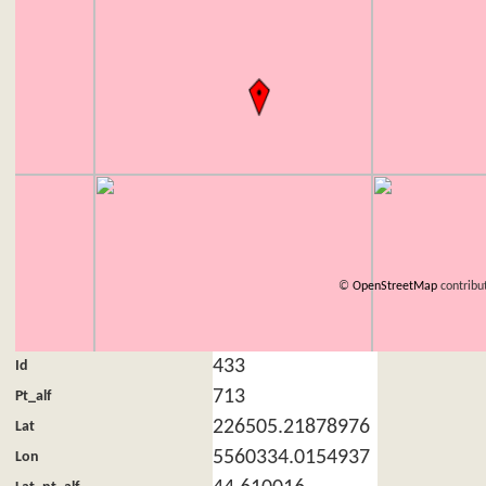
©
OpenStreetMap
contribu
433
Id
713
Pt_alf
226505.21878976
Lat
5560334.0154937
Lon