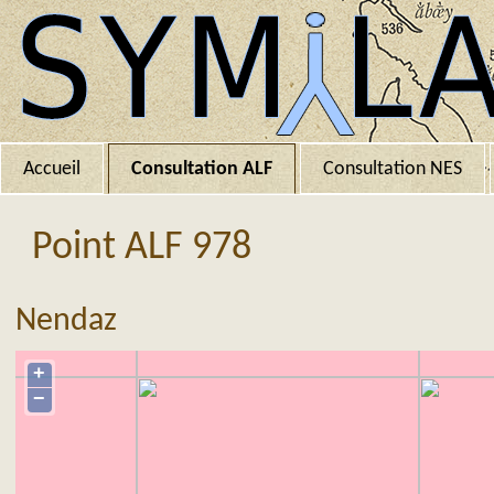
Accueil
Consultation ALF
Consultation NES
Point ALF 978
Nendaz
+
−