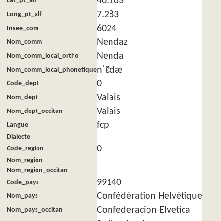
46.183
Lat_pt_alf
7.283
Long_pt_alf
6024
Insee_com
Nendaz
Nom_comm
Nenda
Nom_comm_local_ortho
nˈɛ̃dæ
Nom_comm_local_phonetique
0
Code_dept
Valais
Nom_dept
Valais
Nom_dept_occitan
fcp
Langue
Dialecte
0
Code_region
Nom_region
Nom_region_occitan
99140
Code_pays
Confédération Helvétique
Nom_pays
Confederacion Elvetica
Nom_pays_occitan