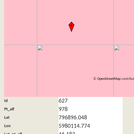
©
OpenStreetMap
contribu
627
Id
978
Pt_alf
796896.048
Lat
5980114.774
Lon