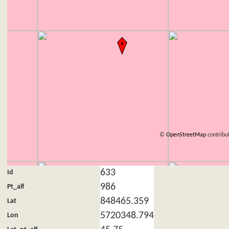
©
OpenStreetMap
contribu
633
Id
986
Pt_alf
848465.359
Lat
5720348.794
Lon