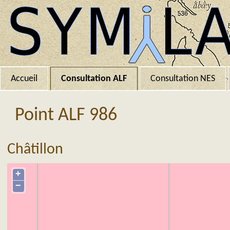
Accueil
Consultation ALF
Consultation NES
Point ALF 986
Châtillon
+
−