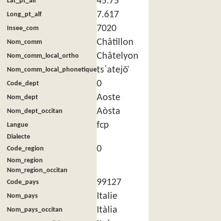
45.75
Lat_pt_alf
7.617
Long_pt_alf
7020
Insee_com
Châtillon
Nom_comm
Châtelyon
Nom_comm_local_ortho
tsˈatejõ̜
Nom_comm_local_phonetique
0
Code_dept
Aoste
Nom_dept
Aòsta
Nom_dept_occitan
fcp
Langue
Dialecte
0
Code_region
Nom_region
Nom_region_occitan
99127
Code_pays
Italie
Nom_pays
Itàlia
Nom_pays_occitan